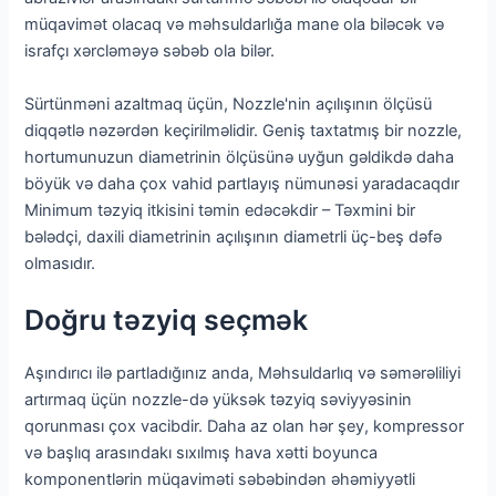
müqavimət olacaq və məhsuldarlığa mane ola biləcək və
israfçı xərcləməyə səbəb ola bilər.
Sürtünməni azaltmaq üçün, Nozzle'nin açılışının ölçüsü
diqqətlə nəzərdən keçirilməlidir. Geniş taxtatmış bir nozzle,
hortumunuzun diametrinin ölçüsünə uyğun gəldikdə daha
böyük və daha çox vahid partlayış nümunəsi yaradacaqdır
Minimum təzyiq itkisini təmin edəcəkdir – Təxmini bir
bələdçi, daxili diametrinin açılışının diametrli üç-beş dəfə
olmasıdır.
Doğru təzyiq seçmək
Aşındırıcı ilə partladığınız anda, Məhsuldarlıq və səmərəliliyi
artırmaq üçün nozzle-də yüksək təzyiq səviyyəsinin
qorunması çox vacibdir. Daha az olan hər şey, kompressor
və başlıq arasındakı sıxılmış hava xətti boyunca
komponentlərin müqaviməti səbəbindən əhəmiyyətli