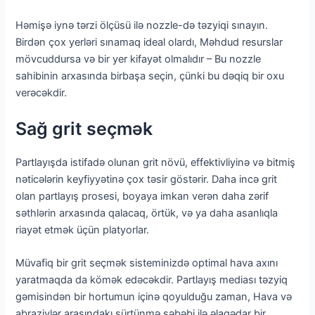
Həmişə iynə tərzi ölçüsü ilə nozzle-də təzyiqi sınayın.
Birdən çox yerləri sınamaq ideal olardı, Məhdud resurslar
mövcuddursa və bir yer kifayət olmalıdır – Bu nozzle
sahibinin arxasında birbaşa seçin, çünki bu dəqiq bir oxu
verəcəkdir.
Sağ grit seçmək
Partlayışda istifadə olunan grit növü, effektivliyinə və bitmiş
nəticələrin keyfiyyətinə çox təsir göstərir. Daha incə grit
olan partlayış prosesi, boyaya imkan verən daha zərif
səthlərin arxasında qalacaq, örtük, və ya daha asanlıqla
riayət etmək üçün platyorlar.
Müvafiq bir grit seçmək sisteminizdə optimal hava axını
yaratmaqda da kömək edəcəkdir. Partlayış mediası təzyiq
gəmisindən bir hortumun içinə qoyulduğu zaman, Hava və
abrazivlər arasındakı sürtünmə səbəbi ilə əlaqədar bir