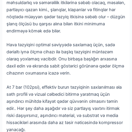
məhsuldarlıq və səmərəlilik itkilərinə səbəb olacaq, məsələn,
partlayıcı qazan kimi., şlanqlar, klapanlar və fitinqlər hər
nöqtədə müəyyən qədər təzyiq itkisinə səbəb olur – düzgün
şlanq ölçüsü bu qarşısı alına bilən itkini minimuma
endirməyə kömək edə bilər.
Hava təzyiqini optimal səviyyədə saxlamaq üçün, sadə
dərialtı iynə ölçmə cihazı ilə başlıq təzyiqini müntəzəm
olaraq yoxlamaq vacibdir. Onu birbaşa başlığın arxasına
daxil edin və ekranda sabit göstərici görünənə qədər ölçmə
cihazının oxumasına icazə verin.
At 7 bar (102psi), effektiv burun təzyiqinin saxlanılması əla
səth profili və vizual cəlbedici bitirmə yaratmaq üçün
aşındırıcı mühitdə kifayət qədər qüvvənin olmasını təmin
edir.. Hər şey daha aşağıdır və siz partlayış vaxtını itirmək
riski daşıyırsınız, aşındırıcı material, və substrat və media
hissəcikləri arasında daha az təsir nəticəsində kompressor
yanacağı.