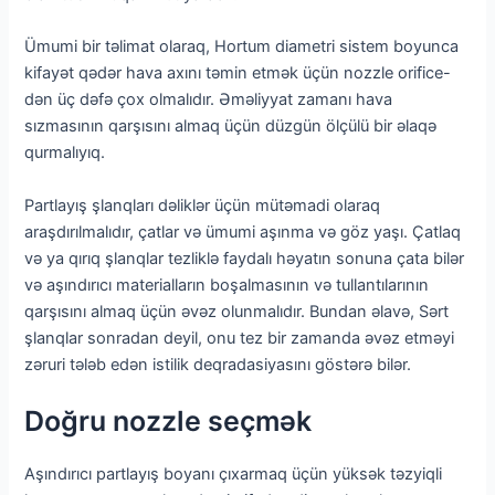
Ümumi bir təlimat olaraq, Hortum diametri sistem boyunca
kifayət qədər hava axını təmin etmək üçün nozzle orifice-
dən üç dəfə çox olmalıdır. Əməliyyat zamanı hava
sızmasının qarşısını almaq üçün düzgün ölçülü bir əlaqə
qurmalıyıq.
Partlayış şlanqları dəliklər üçün mütəmadi olaraq
araşdırılmalıdır, çatlar və ümumi aşınma və göz yaşı. Çatlaq
və ya qırıq şlanqlar tezliklə faydalı həyatın sonuna çata bilər
və aşındırıcı materialların boşalmasının və tullantılarının
qarşısını almaq üçün əvəz olunmalıdır. Bundan əlavə, Sərt
şlanqlar sonradan deyil, onu tez bir zamanda əvəz etməyi
zəruri tələb edən istilik deqradasiyasını göstərə bilər.
Doğru nozzle seçmək
Aşındırıcı partlayış boyanı çıxarmaq üçün yüksək təzyiqli