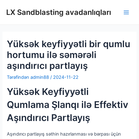
Məzmuna
LX Sandblasting avadanlıqları
keçin
Men
çalın
Yüksək keyfiyyətli bir qumlu
hortumu ilə səmərəli
aşındırıcı partlayış
Tərəfindən
admin88
/
2024-11-22
Yüksək Keyfiyyətli
Qumlama Şlanqı ilə Effektiv
Aşındırıcı Partlayış
Aşındırıcı partlayış səthin hazırlanması və bərpası üçün