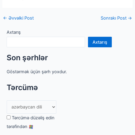
Post
←
Əvvəlki Post
Sonrakı Post
→
naviqasiya
Axtarış
Axtarış
Son şərhlər
Göstərmək üçün şərh yoxdur.
Tərcümə
Tərcümə düzəliş edin
tərəfindən