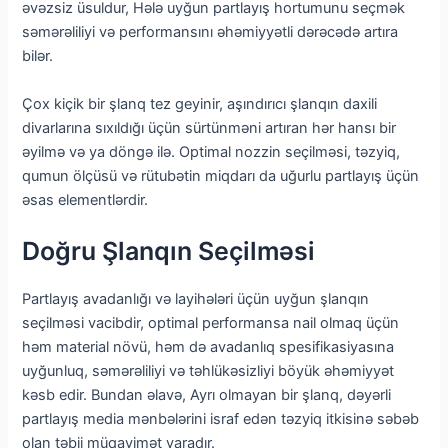
əvəzsiz üsuldur, Hələ uyğun partlayış hortumunu seçmək
səmərəliliyi və performansını əhəmiyyətli dərəcədə artıra
bilər.
Çox kiçik bir şlanq tez geyinir, aşındırıcı şlanqın daxili
divarlarına sıxıldığı üçün sürtünməni artıran hər hansı bir
əyilmə və ya döngə ilə. Optimal nozzin seçilməsi, təzyiq,
qumun ölçüsü və rütubətin miqdarı da uğurlu partlayış üçün
əsas elementlərdir.
Doğru Şlanqın Seçilməsi
Partlayış avadanlığı və layihələri üçün uyğun şlanqın
seçilməsi vacibdir, optimal performansa nail olmaq üçün
həm material növü, həm də avadanlıq spesifikasiyasına
uyğunluq, səmərəliliyi və təhlükəsizliyi böyük əhəmiyyət
kəsb edir. Bundan əlavə, Ayrı olmayan bir şlanq, dəyərli
partlayış media mənbələrini israf edən təzyiq itkisinə səbəb
olan təbii müqavimət yaradır.