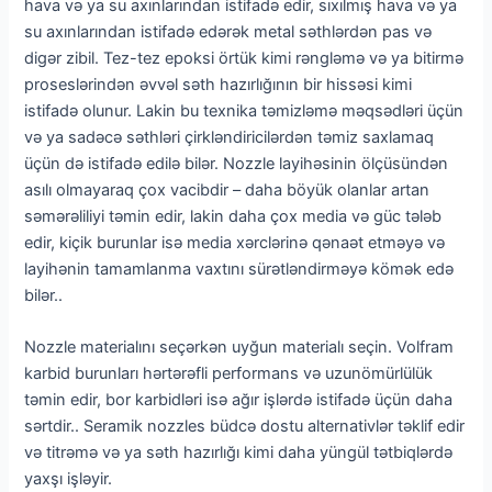
hava və ya su axınlarından istifadə edir, sıxılmış hava və ya
su axınlarından istifadə edərək metal səthlərdən pas və
digər zibil. Tez-tez epoksi örtük kimi rəngləmə və ya bitirmə
proseslərindən əvvəl səth hazırlığının bir hissəsi kimi
istifadə olunur. Lakin bu texnika təmizləmə məqsədləri üçün
və ya sadəcə səthləri çirkləndiricilərdən təmiz saxlamaq
üçün də istifadə edilə bilər. Nozzle layihəsinin ölçüsündən
asılı olmayaraq çox vacibdir – daha böyük olanlar artan
səmərəliliyi təmin edir, lakin daha çox media və güc tələb
edir, kiçik burunlar isə media xərclərinə qənaət etməyə və
layihənin tamamlanma vaxtını sürətləndirməyə kömək edə
bilər..
Nozzle materialını seçərkən uyğun materialı seçin. Volfram
karbid burunları hərtərəfli performans və uzunömürlülük
təmin edir, bor karbidləri isə ağır işlərdə istifadə üçün daha
sərtdir.. Seramik nozzles büdcə dostu alternativlər təklif edir
və titrəmə və ya səth hazırlığı kimi daha yüngül tətbiqlərdə
yaxşı işləyir.