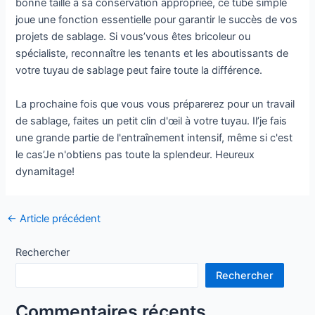
bonne taille à sa conservation appropriée, ce tube simple
joue une fonction essentielle pour garantir le succès de vos
projets de sablage. Si vous’vous êtes bricoleur ou
spécialiste, reconnaître les tenants et les aboutissants de
votre tuyau de sablage peut faire toute la différence.
La prochaine fois que vous vous préparerez pour un travail
de sablage, faites un petit clin d'œil à votre tuyau. Il’je fais
une grande partie de l'entraînement intensif, même si c'est
le cas’Je n'obtiens pas toute la splendeur. Heureux
dynamitage!
Navigation
←
Article précédent
des
articles
Rechercher
Rechercher
Commentaires récents