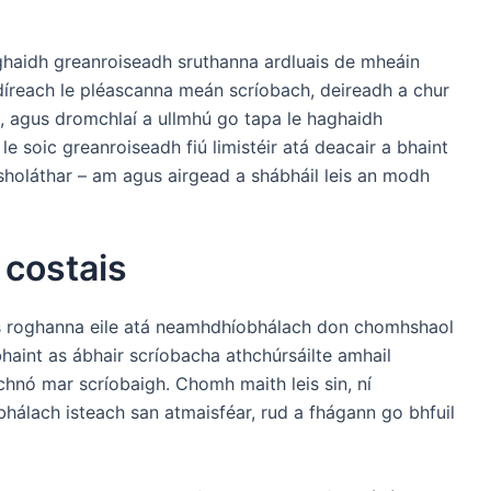
ghaidh greanroiseadh sruthanna ardluais de mheáin
íreach le pléascanna meán scríobach, deireadh a chur
ú, agus dromchlaí a ullmhú go tapa le haghaidh
r le soic greanroiseadh fiú limistéir atá deacair a bhaint
sholáthar – am agus airgead a shábháil leis an modh
 costais
s roghanna eile atá neamhdhíobhálach don chomhshaol
haint as ábhair scríobacha athchúrsáilte amhail
lchnó mar scríobaigh. Chomh maith leis sin, ní
bhálach isteach san atmaisféar, rud a fhágann go bhfuil