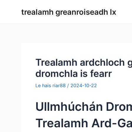
Léim
trealamh greanroiseadh lx
ar
ábhar
Trealamh ardchloch 
dromchla is fearr
Le hais
riar88
/
2024-10-22
Ullmhúchán Dromc
Trealamh Ard-G