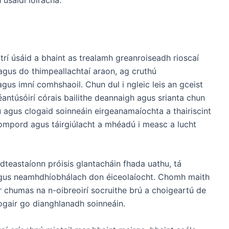
trí úsáid a bhaint as trealamh greanroiseadh rioscaí
 agus do thimpeallachtaí araon, ag cruthú
gus imní comhshaoil. Chun dul i ngleic leis an gceist
antúsóirí córais bailithe deannaigh agus srianta chun
iú agus clogaid soinneáin eirgeanamaíochta a thairiscint
compord agus táirgiúlacht a mhéadú i measc a lucht
dteastaíonn próisis glantacháin fhada uathu, tá
gus neamhdhíobhálach don éiceolaíocht. Chomh maith
 ar chumas na n-oibreoirí socruithe brú a choigeartú de
ogair go dianghlanadh soinneáin.