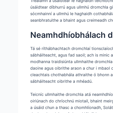
Trealamh a úsáidtear le haghaidh teicníocht
úsáidtear díbhurrú agus ullmhú dromchla gin
sócmhainní a ullmhú le haghaidh cothabhála;
seanbhratuithe a bhaint agus creimeadh chu
Neamhdhíobhálach d
Tá sé ríthábhachtach dromchlaí tionsclaíoch
sábháilteacht, agus fad saoil; ach is minic
modhanna traidisiúnta ullmhaithe dromchla
daoine agus oibrithe araon a chur i mbaol d
cleachtais chothabhála athraithe ó bhonn 
sábháilteacht oibrithe a mhéadú.
Teicníc ullmhaithe dromchla atá neamhdhí
oiriúnach do chríochnú miotail, bhaint meir
a úsáid chun a thasc a chomhlíonadh, Solá