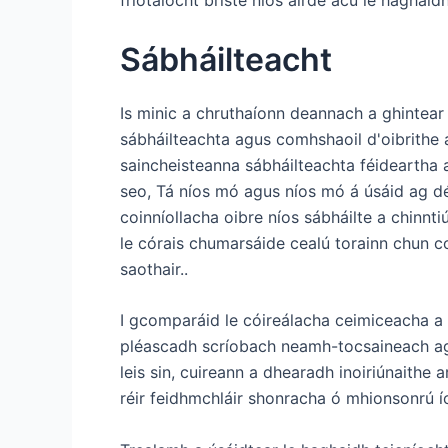
Sábháilteacht
Is minic a chruthaíonn deannach a ghintear 
sábháilteachta agus comhshaoil ​​d'oibrithe
saincheisteanna sábháilteachta féideartha a
seo, Tá níos mó agus níos mó á úsáid ag dé
coinníollacha oibre níos sábháilte a chinnt
le córais chumarsáide cealú torainn chun 
saothair..
I gcomparáid le cóireálacha ceimiceacha a 
pléascadh scríobach neamh-tocsaineach a
leis sin, cuireann a dhearadh inoiriúnaithe
réir feidhmchláir shonracha ó mhionsonrú í