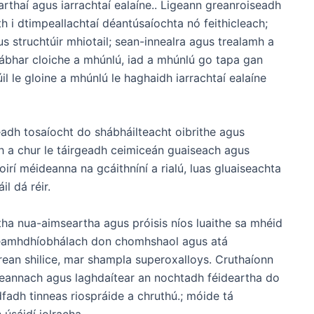
rthaí agus iarrachtaí ealaíne.. Ligeann greanroiseadh
h i dtimpeallachtaí déantúsaíochta nó feithicleach;
 struchtúir mhiotail; sean-innealra agus trealamh a
s ábhar cloiche a mhúnlú, iad a mhúnlú go tapa gan
l le gloine a mhúnlú le haghaidh iarrachtaí ealaíne
adh tosaíocht do shábháilteacht oibrithe agus
dh a chur le táirgeadh ceimiceán guaiseach agus
irí méideanna na gcáithníní a rialú, luas gluaiseachta
il dá réir.
ctha nua-aimseartha agus próisis níos luaithe sa mhéid
 neamhdhíobhálach don chomhshaol agus atá
ean shilice, mar shampla superoxalloys. Cruthaíonn
heannach agus laghdaítear an nochtadh féideartha do
dfadh tinneas riospráide a chruthú.; móide tá
 úsáidí iolracha.