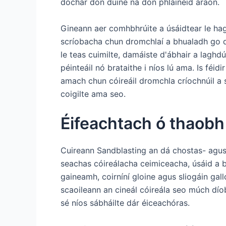
dochar don duine ná don phláinéid araon.
Gineann aer comhbhrúite a úsáidtear le ha
scríobacha chun dromchlaí a bhualadh go d
le teas cuimilte, damáiste d'ábhair a laghd
péinteáil nó brataithe i níos lú ama. Is féidi
amach chun cóireáil dromchla críochnúil a 
coigilte ama seo.
Éifeachtach ó thaobh
Cuireann Sandblasting an dá chostas- agu
seachas cóireálacha ceimiceacha, úsáid a b
gaineamh, coirníní gloine agus sliogáin gal
scaoileann an cineál cóireála seo múch dío
sé níos sábháilte dár éiceachóras.