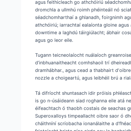
agus feithicleach go athchóiriú séadchomha
dromchla a ullmhú roimh phéinteáil nó sciat
séadchomharthaí a ghlanadh, foirgnimh agus
athchóiriú; iarrachtaí ealaíonta gloine agu
downtime a laghdú táirgiúlacht; ábhair cosúi
agus go leor eile.
Tugann teicneolaíocht nuálaíoch greanroise
d’inbhuanaitheacht comhshaoil ​​trí dheirea
dramhábhar., agus cead a thabhairt d'oibreo
nozzle a choigeartú, agus leibhéil brú a rialá
Tá difríocht shuntasach idir próisis phléas
is go n-úsáideann siad roghanna eile atá
éifeachtach ó thaobh costais de seachas gr
Superoxalloys timpeallacht oibre saor ó d
cháithníní scríobacha ionanálaithe a d’fhéa
friotaíocht briste níos airde acu le haghaidh