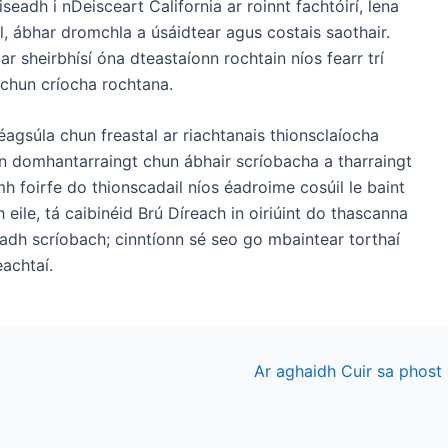
seadh i nDeisceart California ar roinnt fachtóirí, lena
l, ábhar dromchla a úsáidtear agus costais saothair.
ar sheirbhísí óna dteastaíonn rochtain níos fearr trí
h chun críocha rochtana.
agsúla chun freastal ar riachtanais thionsclaíocha
án domhantarraingt chun ábhair scríobacha a tharraingt
h foirfe do thionscadail níos éadroime cosúil le baint
eile, tá caibinéid Brú Díreach in oiriúint do thascanna
adh scríobach; cinntíonn sé seo go mbaintear torthaí
achtaí.
Ar aghaidh Cuir sa phost