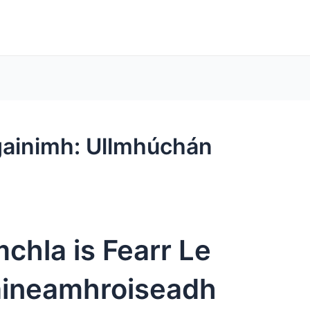
gainimh: Ullmhúchán
hla is Fearr Le
aineamhroiseadh