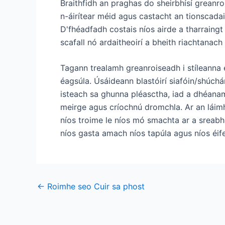
Braithfidh an praghas do sheirbhísí greanroi
n-áirítear méid agus castacht an tionscadai
D'fhéadfadh costais níos airde a tharraingt 
scafall nó ardaitheoirí a bheith riachtanac
Tagann trealamh greanroiseadh i stíleanna é
éagsúla. Úsáideann blastóirí siafóin/shúch
isteach sa ghunna pléasctha, iad a dhéanam
meirge agus críochnú dromchla. Ar an láimh 
níos troime le níos mó smachta ar a sreabh
níos gasta amach níos tapúla agus níos éife
Iar
←
Roimhe seo Cuir sa phost
-
loingseoireacht