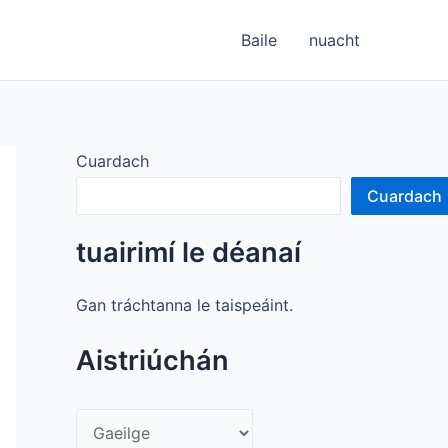
Baile
nuacht
Cuardach
Cuardach
tuairimí le déanaí
Gan tráchtanna le taispeáint.
Aistriúchán