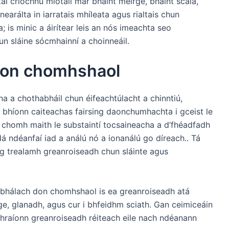
aí críochnú miotail mar bhaint meirge, bhaint scála,
earálta in iarratais mhíleata agus rialtais chun
 is minic a áirítear leis an nós imeachta seo
n sláine sócmhainní a choinneáil.
on chomhshaol
a a chothabháil chun éifeachtúlacht a chinntiú,
 a bhíonn caiteachas fairsing daonchumhachta i gceist le
 chomh maith le substaintí tocsaineacha a d’fhéadfadh
á ndéanfaí iad a análú nó a ionanálú go díreach.. Tá
ag trealamh greanroiseadh chun sláinte agus
obhálach don chomhshaol is ea greanroiseadh atá
ge, glanadh, agus cur i bhfeidhm sciath. Gan ceimiceáin
thraíonn greanroiseadh réiteach eile nach ndéanann