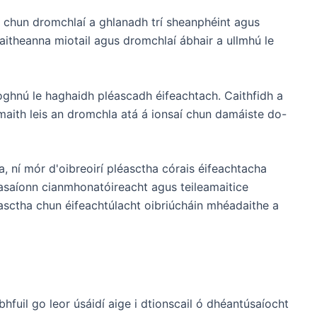
 chun dromchlaí a ghlanadh trí sheanphéint agus
aitheanna miotail agus dromchlaí ábhair a ullmhú le
oghnú le haghaidh pléascadh éifeachtach. Caithfidh a
maith leis an dromchla atá á ionsaí chun damáiste do-
 ní mór d'oibreoirí pléasctha córais éifeachtacha
asaíonn cianmhonatóireacht agus teileamaitice
léasctha chun éifeachtúlacht oibriúcháin mhéadaithe a
hfuil go leor úsáidí aige i dtionscail ó dhéantúsaíocht