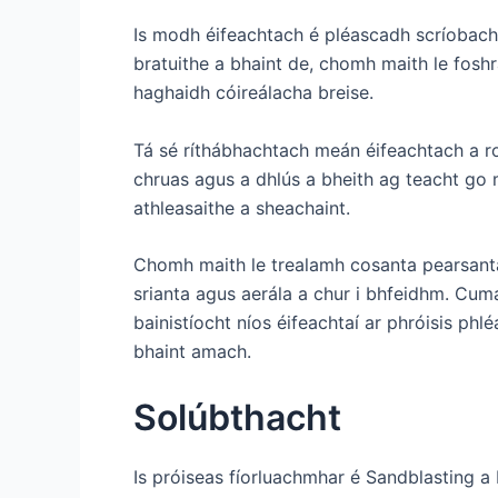
Is modh éifeachtach é pléascadh scríobach
bratuithe a bhaint de, chomh maith le foshr
haghaidh cóireálacha breise.
Tá sé ríthábhachtach meán éifeachtach a r
chruas agus a dhlús a bheith ag teacht go 
athleasaithe a sheachaint.
Chomh maith le trealamh cosanta pearsanta,
srianta agus aerála a chur i bhfeidhm. Cum
bainistíocht níos éifeachtaí ar phróisis ph
bhaint amach.
Solúbthacht
Is próiseas fíorluachmhar é Sandblasting a b