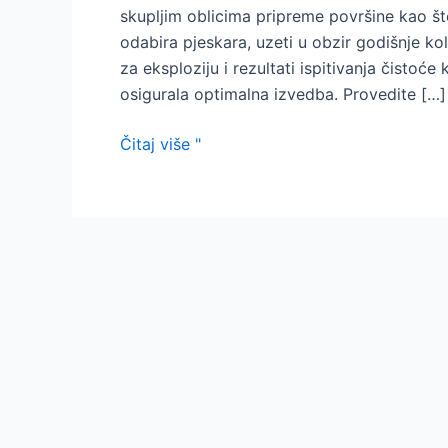
skupljim oblicima pripreme površine kao što
odabira pjeskara, uzeti u obzir godišnje kol
za eksploziju i rezultati ispitivanja čisto
osigurala optimalna izvedba. Provedite […]
oprema
Čitaj više "
za
pjeskarenje