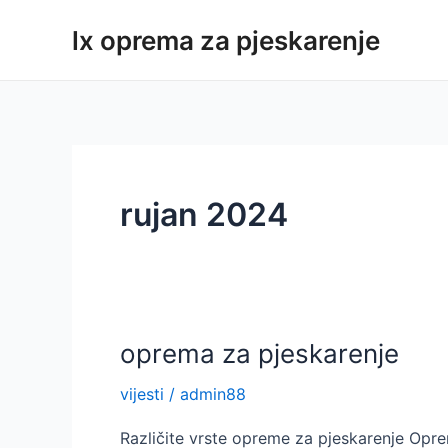
Preskoči
lx oprema za pjeskarenje
na
sadržaj
rujan 2024
oprema za pjeskarenje
vijesti
/
admin88
Različite vrste opreme za pjeskarenje Opr