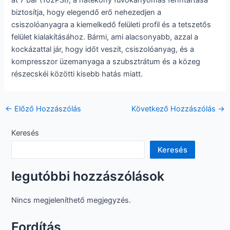
biztosítja, hogy elegendő erő nehezedjen a
csiszolóanyagra a kiemelkedő felületi profil és a tetszetős
felület kialakításához. Bármi, ami alacsonyabb, azzal a
kockázattal jár, hogy időt veszít, csiszolóanyag, és a
kompresszor üzemanyaga a szubsztrátum és a közeg
részecskéi közötti kisebb hatás miatt.
Hozzászólás
←
Előző Hozzászólás
Következő Hozzászólás
→
navigáció
Keresés
Keresés
legutóbbi hozzászólások
Nincs megjeleníthető megjegyzés.
Fordítás