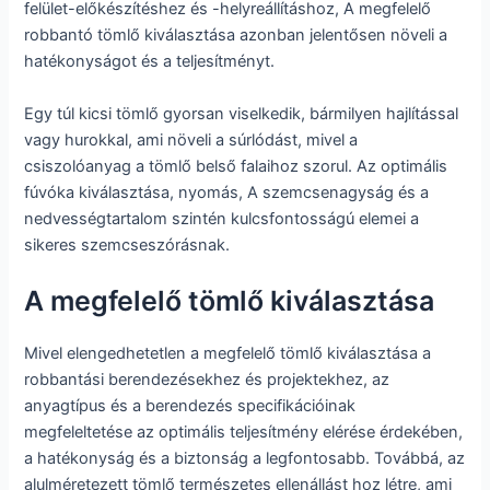
felület-előkészítéshez és -helyreállításhoz, A megfelelő
robbantó tömlő kiválasztása azonban jelentősen növeli a
hatékonyságot és a teljesítményt.
Egy túl kicsi tömlő gyorsan viselkedik, bármilyen hajlítással
vagy hurokkal, ami növeli a súrlódást, mivel a
csiszolóanyag a tömlő belső falaihoz szorul. Az optimális
fúvóka kiválasztása, nyomás, A szemcsenagyság és a
nedvességtartalom szintén kulcsfontosságú elemei a
sikeres szemcseszórásnak.
A megfelelő tömlő kiválasztása
Mivel elengedhetetlen a megfelelő tömlő kiválasztása a
robbantási berendezésekhez és projektekhez, az
anyagtípus és a berendezés specifikációinak
megfeleltetése az optimális teljesítmény elérése érdekében,
a hatékonyság és a biztonság a legfontosabb. Továbbá, az
alulméretezett tömlő természetes ellenállást hoz létre, ami