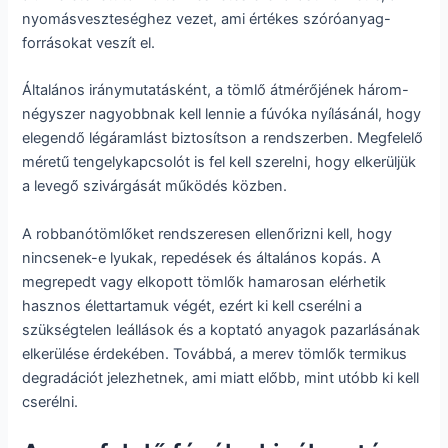
nyomásveszteséghez vezet, ami értékes szóróanyag-
forrásokat veszít el.
Általános iránymutatásként, a tömlő átmérőjének három-
négyszer nagyobbnak kell lennie a fúvóka nyílásánál, hogy
elegendő légáramlást biztosítson a rendszerben. Megfelelő
méretű tengelykapcsolót is fel kell szerelni, hogy elkerüljük
a levegő szivárgását működés közben.
A robbanótömlőket rendszeresen ellenőrizni kell, hogy
nincsenek-e lyukak, repedések és általános kopás. A
megrepedt vagy elkopott tömlők hamarosan elérhetik
hasznos élettartamuk végét, ezért ki kell cserélni a
szükségtelen leállások és a koptató anyagok pazarlásának
elkerülése érdekében. Továbbá, a merev tömlők termikus
degradációt jelezhetnek, ami miatt előbb, mint utóbb ki kell
cserélni.