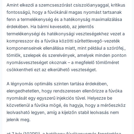
Amint elkezdi a szemcseszórást csiszolóanyaggal, kritikus
fontosságú, hogy a fúvókánál magas nyomást tartsanak
fenn a termelékenység és a hatékonyság maximalizálása
érdekében. Ha bármi kevesebb, az jelentős
termelékenységi és hatékonysági veszteségekhez vezet a
kompresszor és a fúvóka közötti sűrítettlevegő-vezeték
komponenseinek ellenállása miatt, mint például a szórófej.,
tömlők, szelepek és szerelvények, amelyek minden ponton
nyomásveszteséget okoznak – a megfelelő tömlőméret
csökkentheti ezt az elkerülhető veszteséget.
A légnyomás optimális szinten tartása érdekében,
elengedhetetlen, hogy rendszeresen ellenőrizze a fúvóka
nyomását egy egyszerű injekciós tűvel. Helyezze be
közvetlenül a fúvóka mögé, és hagyja, hogy a mérőeszköz
leolvasható legyen, amíg a kijelzőn stabil leolvasás nem
jelenik meg.
at 7 bár (102PSI), a hatékony fúvókanyomás fenntartása