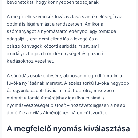
bevonatokat, hogy könnyebben tapadjanak.
A megfelelő szemcsék kiválasztása szintén elősegíti az
optimális légáramlást a rendszerben. Amikor a
szóróanyagot a nyomástartó edényből egy tömlőbe
adagolják, lesz némi ellenállás a levegő és a
csiszolóanyagok közötti súrlódás miatt, ami
akadályozhatja a termelékenységet és pazarló
kiadásokhoz vezethet.
A súrlódás csökkentésére, alaposan meg kell fontolni a
fúvóka nyílásának méretét. A széles torkú fúvóka nagyobb
és egyenletesebb fúvási mintát hoz létre, miközben
méretét a tömlő átmérőjéhez igazítva minimális
nyomásveszteséget biztosít – hozzávetőlegesen a belső
átmérője a nyílás átmérőjének három-ötszöröse.
A megfelelő nyomás kiválasztása