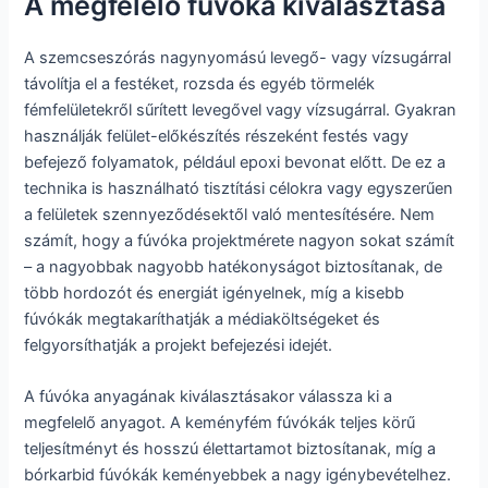
A megfelelő fúvóka kiválasztása
A szemcseszórás nagynyomású levegő- vagy vízsugárral
távolítja el a festéket, rozsda és egyéb törmelék
fémfelületekről sűrített levegővel vagy vízsugárral. Gyakran
használják felület-előkészítés részeként festés vagy
befejező folyamatok, például epoxi bevonat előtt. De ez a
technika is használható tisztítási célokra vagy egyszerűen
a felületek szennyeződésektől való mentesítésére. Nem
számít, hogy a fúvóka projektmérete nagyon sokat számít
– a nagyobbak nagyobb hatékonyságot biztosítanak, de
több hordozót és energiát igényelnek, míg a kisebb
fúvókák megtakaríthatják a médiaköltségeket és
felgyorsíthatják a projekt befejezési idejét.
A fúvóka anyagának kiválasztásakor válassza ki a
megfelelő anyagot. A keményfém fúvókák teljes körű
teljesítményt és hosszú élettartamot biztosítanak, míg a
bórkarbid fúvókák keményebbek a nagy igénybevételhez.