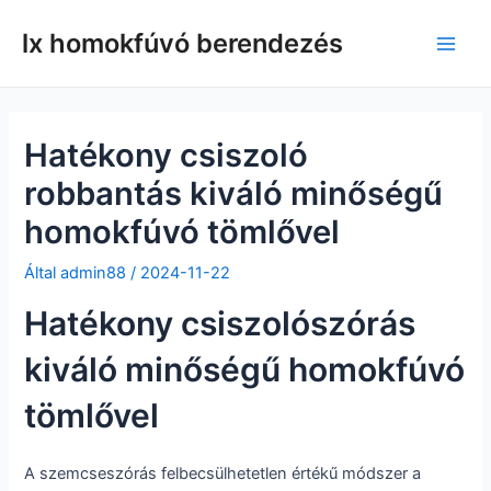
Ugrás
lx homokfúvó berendezés
a
Főm
tartalomra
Hatékony csiszoló
robbantás kiváló minőségű
homokfúvó tömlővel
Által
admin88
/
2024-11-22
Hatékony csiszolószórás
kiváló minőségű homokfúvó
tömlővel
A szemcseszórás felbecsülhetetlen értékű módszer a