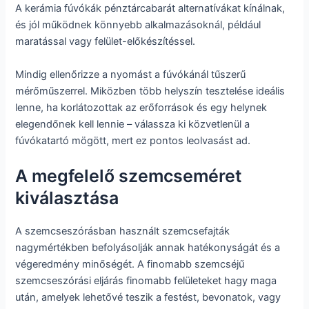
A kerámia fúvókák pénztárcabarát alternatívákat kínálnak,
és jól működnek könnyebb alkalmazásoknál, például
maratással vagy felület-előkészítéssel.
Mindig ellenőrizze a nyomást a fúvókánál tűszerű
mérőműszerrel. Miközben több helyszín tesztelése ideális
lenne, ha korlátozottak az erőforrások és egy helynek
elegendőnek kell lennie – válassza ki közvetlenül a
fúvókatartó mögött, mert ez pontos leolvasást ad.
A megfelelő szemcseméret
kiválasztása
A szemcseszórásban használt szemcsefajták
nagymértékben befolyásolják annak hatékonyságát és a
végeredmény minőségét. A finomabb szemcséjű
szemcseszórási eljárás finomabb felületeket hagy maga
után, amelyek lehetővé teszik a festést, bevonatok, vagy