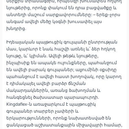
ներքին տրամագծին, որպեսզի խուսափեն հղկող
նյութերից, որոնք փակում են դրա բացվածքը և
անտեղի մաշում սարքավորումները: – երեք-չորս
անգամ ավելի մեծը կօգնի խուսափել այս
խնդրից.
Իդեալական պայթուցիկ գուլպանի ընտրության
մաս, կարևոր է նաև հաշվի առնել և՛ ձեր հղկող
նյութը, և՛ կլիման. Ավելի թեթև նյութերը,
ինչպիսիք են ապակե ուլունքները, պահանջում
են ավելի բարակ գուլպաներ; ալյումինի օքսիդը
պահանջում է ավելի հաստ խողովակ, որը կարող
է դիմակայել ավելի բարձր ճնշման
մակարդակներին, առանց ձախողման և
հանգեցնել ծախսատար պարապուրդի.
Kingdaflex-ն առաջարկում է պայթուցիկ
գուլպաներ տարբեր չափերի և
երկարությունների, որոնք նախատեսված են
ցանկացած աշխատանքային միջավայրի համար,