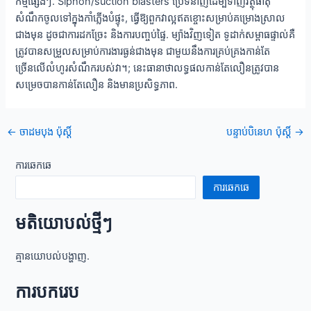
កម្មផ្សេងៗ. Siphon/suction blasters ប្រើទំនាញដើម្បីទាញវត្ថុធាតុ
សំណឹកចូលទៅក្នុងកាំភ្លើងបំផ្ទុះ, ធ្វើឱ្យពួកវាល្អឥតខ្ចោះសម្រាប់គម្រោងស្រាល
ជាងមុន ដូចជាការដកច្រែះ និងការបញ្ចប់ផ្ទៃ. ម្យ៉ាងវិញទៀត ទូដាក់សម្ពាធផ្ទាល់គឺ
ត្រូវបានសម្រួលសម្រាប់ការងារធ្ងន់ជាងមុន ជាមួយនឹងការគ្រប់គ្រងកាន់តែ
ច្រើនលើលំហូរសំណឹករបស់វា។; នេះធានាថាលទ្ធផលកាន់តែលឿនត្រូវបាន
សម្រេចបានកាន់តែលឿន និងមានប្រសិទ្ធភាព.
ការ
←
ចាដមបុង ប៉ុស្ដិ៍
បន្ទាប់បិនេហ ប៉ុស្ដិ៍
→
រុករក
ក្រោយ
ការឆេកឆេ
ការឆេកឆេ
មតិយោបល់ថ្មីៗ
គ្មានយោបល់បង្ហាញ.
ការបករេប