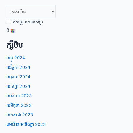
កែសម្រួលការបកប្រែ
បី
ក្សីបិប
ខេធ្នូ 2024
ខេវិច្ចកា 2024
ខេតុលា 2024
ខេកហ្ញា 2024
ខេសីហា 2023
ខេមិថុនា 2023
ខេឧសផា 2023
ដមនើររបមចើងក្នា 2023