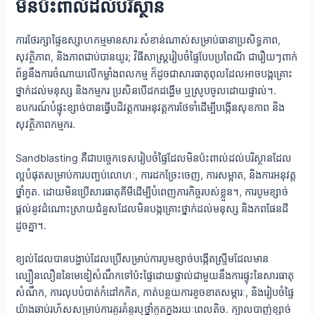
មិនប៉ះពាល់ដល់បរិស្ថាន
ការថែរក្សាផ្ទៃឧស្សាហកម្មមានសារៈសំខាន់ណាស់សម្រាប់ធានាប្រសិទ្ធភាព,
សុវត្ថិភាព, និងភាពជាប់បានយូរ; វិធីសាស្ត្ររៀបចំផ្ទៃបែបប្រពៃណី ជារឿយៗពាក់
ព័ន្ធនឹងការចំណាយលើកម្លាំងពលកម្ម ក៏ដូចជាសារធាតុពុលដែលអាចបង្កគ្រោះ
ថ្នាក់ដល់មនុស្ស និងកម្មករ ប្រសិនបើដកដង្ហើម ឬស្រូបចូលដោយផ្ទាល់។.
ឧបករណ៍បំផ្ទុះខ្សាច់បានធ្វើបដិវត្តការអនុវត្តការថែទាំដើម្បីបង្កើនសុខភាព និង
សុវត្ថិភាពកម្មករ.
Sandblasting គឺជាបច្ចេកទេសរៀបចំផ្ទៃដែលមិនប៉ះពាល់ដល់បរិស្ថានដែល
ល្អបំផុតសម្រាប់ការបញ្ចប់លោហៈ, ការដកច្រែះចេញ, ការសម្អាត, និងការអនុវត្ត
ថ្នាំកូត. ដោយមិនប្រើសារធាតុគីមីដើម្បីបំពេញភារកិច្ចរបស់ខ្លួន។, ការបូមខ្សាច់
ផ្តល់នូវដំណោះស្រាយជំនួសដែលមិនបង្កគ្រោះថ្នាក់ដល់មនុស្ស និងភពផែនដី
ដូចគ្នា។.
ខ្យល់ដែលបានបង្ហាប់ដែលប្រើសម្រាប់ការបូមខ្សាច់បង្កើតស្ទ្រីមដែលមាន
ល្បឿនលឿននៃមេឌៀសំណឹកទៅប៉ះផ្ទៃដោយផ្ទាល់ជាមួយនឹងការផ្ទុះនៃសារធាតុ
សំណឹក, ការលុបបំបាត់កំដៅកកិត, កាត់បន្ថយការខូចខាតសម្ភារៈ, និងរៀបចំផ្ទៃ
យ៉ាងឆាប់រហ័សសម្រាប់ការគូរគំនូរឬថ្នាំកូតក្នុងរយៈពេលតិច. ក្បាលបាញ់ខ្សាច់