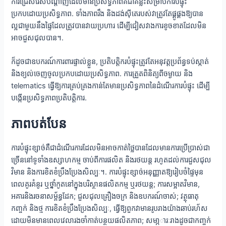
ការជ្រើសរើសបណ្តាញដែលមានប្រសិទ្ធិភាពគឺជាគន្លឹះសម្រាប់ការបំផ្ទុះ
ប្រកបដោយប្រសិទ្ធភាព. ទាំងភាពរឹង និងដង់ស៊ីតេរបស់វាត្រូវតែផ្គូផ្គងឱ្យបាន
ល្អជាមួយនឹងផ្ទៃដែលត្រូវបានវាយប្រហារ ដើម្បីជៀសវាងការខូចខាតដែលមិន
អាចជួសជុលបាន។.
ក៏ដូចជាឧបករណ៍ការពារផ្ទាល់ខ្លួន, ប្រតិបត្តិករបំផ្ទុះត្រូវតែអនុវត្តប្រព័ន្ធទប់ស្កាត់
និងខ្យល់ចេញចូលប្រកបដោយប្រសិទ្ធភាព. ការត្រួតពិនិត្យពីចម្ងាយ និង
telematics ធ្វើឱ្យការគ្រប់គ្រងកាន់តែមានប្រសិទ្ធភាពនៃដំណើរការបំផ្ទុះ ដើម្បី
បង្កើនប្រសិទ្ធភាពប្រតិបត្តិការ.
ភាពបត់បែន
ការបំផ្ទុះខ្សាច់គឺជាដំណើរការដែលមិនអាចកាត់ថ្លៃបានដែលមានការប្រើប្រាស់ជា
ច្រើននៅទូទាំងឧស្សាហកម្ម ចាប់ពីការផលិត និងរថយន្ត រហូតដល់ការជួសជុល
វិមាន និងការខិតខំប្រឹងប្រែងសិល្បៈ។. ការបំផ្ទុះខ្សាច់អនុញ្ញាតឱ្យរៀបចំផ្ទៃមុន
ពេលគូរគំនូរ ឬថ្នាំកូតនៅក្នុងបរិស្ថានផលិតកម្ម ឬរថយន្ត; ការសម្អាតវិមាន,
អគារនិងរចនាសម្ព័ន្ធដែក; ជួសជុលគ្រឿងចក្រ និងឧបករណ៍ចាស់; វត្ថុធាតុ
កញ្ចក់ និងថ្ម ការខិតខំប្រឹងប្រែងសិល្បៈ, ធ្វើឱ្យពួកវាមានរូបរាងយ៉ាងឆាប់រហ័ស
ដោយមិនមានពេលវេលារងចាំកាត់បន្ថយផលិតភាព; សមា្ភារៈរាងដូចជាកញ្ចក់