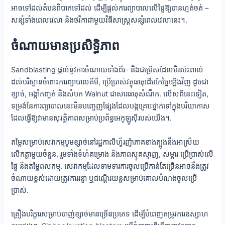
អាចទៅដល់តំបន់ពិបាកទៅដល់ ដើម្បីផ្តល់ការព្យាបាលលើផ្ទៃឱ្យបានហ្មត់ចត់ –
សន្សំទាំងពេលវេលា និងថវិកាជាមួយវិធីសាស្ត្រសន្សំពេលវេលានេះ។.
ចំណាយមានប្រសិទ្ធិភាព
Sandblasting ផ្តល់នូវការចំណាយទាំងពីរ- និងជម្រើសដែលមិនប៉ះពាល់
ដល់បរិស្ថានចំពោះការព្យាបាលគីមី, ប្រើប្រាស់វត្ថុធាតុដើមកែច្នៃឡើងវិញ ដូចជា
ខ្សាច់, អង្កាំកញ្ចក់ និងសំបក Walnut ជាសារធាតុសំណឹក. លើសពីនេះទៀត,
ទម្រង់នៃការព្យាបាលនេះមិនបញ្ចេញផ្សែងដែលបង្កគ្រោះថ្នាក់ទៅក្នុងបរិយាកាស
ដែលធ្វើឱ្យវាមានសុវត្ថិភាពសម្រាប់ប្រព័ន្ធអេកូឡូស៊ីរបស់យើង។.
តម្លៃសម្រាប់សេវាកម្មបូមខ្សាច់នៅរដ្ឋកាលីហ្វ័រញ៉ាភាគខាងត្បូងនឹងអាស្រ័យ
លើកត្តាមួយចំនួន, រួមទាំងទំហំគម្រោង និងភាពស្មុគស្មាញ, សម្ភារៈប្រើប្រាស់លើ
ផ្ទៃ និងតម្លៃពលកម្ម. សេវាកម្មដែលទាមទារការចូលប្រើកាន់តែច្រើនអាចនឹងត្រូវ
ចំណាយខ្ពស់ដោយត្រូវការរន្ទា ឬជណ្តើរយន្តសម្រាប់គោលបំណងចូលប្រើ
ប្រាស់.
គ្រឿងបរិក្ខារសម្រាប់បាញ់ខ្សាច់មានច្រើនប្រភេទ ដើម្បីបំពេញតម្រូវការឧស្សាហ