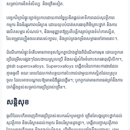
សម្រាប់ការខិតខំសិល្បៈ និងច្រើនទៀត.
បច្ចេកវិទ្យាបំផ្ទុះខ្សាច់ប្រកបដោយភាពច្នៃប្រឌិតផ្តល់អាទិភាពដល់សុវត្ថិភាព
កម្មករ និងនិរន្តរភាពបរិស្ថាន ដោយលុបបំបាត់សារធាតុគីមីគ្រោះថ្នាក់ និងការ
ផលិតសម្ភារៈសំណល់។, និងអនុញ្ញាតឱ្យប្រតិបត្តិករគ្រប់គ្រងទំហំភាគល្អិត,
លៃតម្រូវល្បឿនចលនារបស់ក្បាល, និងគ្រប់គ្រងកម្រិតសម្ពាធទៅតាមនោះ។.
ដំណើរការបំផ្ទុះទំនើបមានភាពខុសប្លែកគ្នាយ៉ាងខ្លាំងពីដំណើរការមុន ដោយពួកគេ
ប្រើជម្រើសផ្សេងៗដែលងាយស្រួលប្រើ និងសន្សំសំចៃចំពោះសារធាតុស៊ីលីកា។,
ដូចជា superoxalloys. Superoxalloys បង្កើតបរិយាកាសការងារដែល
គ្មានធូលី ខណៈពេលដែលកាត់បន្ថយការប៉ះពាល់ជាមួយភាគល្អិតដែលស្រូប
ចូល ដែលអាចបណ្តាលឱ្យមានជំងឺផ្លូវដង្ហើម។; បូកពួកគេមានភាពធន់ទ្រាំនឹងការ
បាក់ឆ្អឹងខ្ពស់សម្រាប់ការប្រើប្រាស់ច្រើន។.
សន្ដិសុខ
ធូលីដែលកើតចេញពីការប្រើប្រាស់ឧបករណ៍បូមខ្សាច់ ច្រើនតែបង្កគ្រោះថ្នាក់ដល់
សុវត្ថិភាព និងបរិស្ថានដល់កម្មករ និងបរិស្ថានដូចគ្នា។, បង្កើតបញ្ហាសុវត្ថិភាព
ដែលអាចកើតមាន និងកង្វល់បរិស្ថាន. ដើម្បីប្រយុទ្ធប្រឆាំងនឹងបញ្ហានេះ, ក្រុម