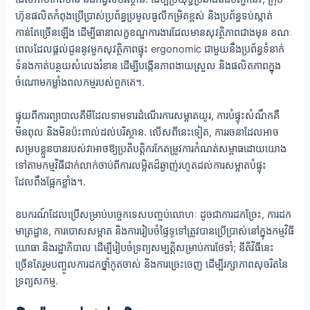
ហ៊ុនផលិតកំពុងប្រើប្រាស់ប្រព័ន្ធប្រមូលធូលីកម្រិតខ្ពស់ និងប្រព័ន្ធទប់ស្កាត់
កាន់តែច្រើនឡើង ដើម្បីធានាលក្ខខណ្ឌការងារដែលមានសុវត្ថិភាពជាងមុន ខណៈ
ពេលដែលផ្តល់ជូននូវមួកសុវត្ថិភាពផ្ទុះ ergonomic ជាមួយនឹងប្រព័ន្ធទំនាក់
ទំនងកាត់បន្ថយសំលេងរំខាន ដើម្បីបង្កើនភាពងាយស្រួល និងផលិតភាពក្នុង
ចំណោមកម្លាំងពលកម្មរបស់ពួកគេ។.
ផ្ទុយពីការព្យាបាលគីមីដែលទាមទារដំណើរការសម្អាតយូរ, ការបំផ្ទុះសំណឹកគឺ
មិនពុល និងមិនប៉ះពាល់ដល់បរិស្ថាន. លើសពីនេះទៀត, ការរចនាដែលអាច
សម្របខ្លួនបានរបស់វាអាចឱ្យប្រតិបត្តិករកែតម្រូវការកំណត់សម្ពាធដោយយោង
ទៅតាមកម្មវិធីជាក់លាក់ចាប់ពីការលម្អិតដ៏ឆ្ងាញ់រហូតដល់ការសម្អាតបំផ្ទុះ
ដែលពឹងផ្អែកខ្លាំង។.
ឧបករណ៍ដែលប្រើសម្រាប់បច្ចេកទេសបញ្ចប់លោហៈ ដូចជាការដកច្រែះ, ការដក
មាត្រដ្ឋាន, ការបោសសម្អាត និងការរៀបចំផ្ទៃទូទៅត្រូវបានប្រើប្រាស់នៅក្នុងកម្មវិធី
យោធា និងរដ្ឋាភិបាល ដើម្បីរៀបចំទ្រព្យសម្បត្តិសម្រាប់ការថែទាំ; នីតិវិធីនេះ
ច្រើនតែរួមបញ្ចូលការដកថ្នាំកូតចាស់ និងការច្រេះចេញ ដើម្បីរក្សាភាពសុចរិតនៃ
ទ្រព្យសកម្ម.