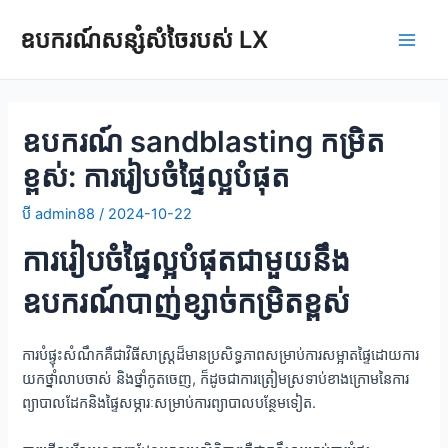
រំលង
ឧបករណ៍សន្សំសំចៃរបស់ LX
ទៅ
ម៉ឺនុយ
មាតិកា
លេង
ឧបករណ៍ sandblasting កម្រិត
ខ្ពស់: ការរៀបចំផ្ទៃល្អបំផុត
បី
admin88
/
2024-10-22
ការរៀបចំផ្ទៃល្អបំផុតជាមួយនឹង
ឧបករណ៍បាញ់ខ្សាច់កម្រិតខ្ពស់
ការ​បំផ្ទុះ​សំណឹក​គឺជា​វិធីសាស្ត្រ​ដ៏​មាន​ប្រសិទ្ធភាព​សម្រាប់​ការ​សម្អាត​ផ្ទៃ​ដោយ​ការ​
យក​ថ្នាំលាប​ចាស់ និង​ថ្នាំកូត​ចេញ, ក៏ដូចជាការត្រៀមស្រទាប់ខាងក្រោមនៃការ
ព្យាបាលដែកនិងផ្ទៃសម្ភារៈសម្រាប់ការព្យាបាលបន្ថែមទៀត.