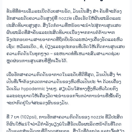
ທັນທີທີ່ທ່ານເລີ່ມລະເບີດດ້ວຍສານຂັດ, ມັນເປັນສິ່ງ ສຳ ຄັນທີ່ຈະຕ້ອງ
ຮັກສາລະດັບຄວາມດັນສູງຢູ່ທີ່ nozzle ເພື່ອເຮັດໃຫ້ຜົນຜະລິດແລະ
ປະສິດທິພາບສູງສຸດ. ສິ່ງໃດກໍ່ຕາມທີ່ຫນ້ອຍຈະນໍາໄປສູ່ການສູນເສຍ
ຜົນຜະລິດທີ່ສໍາຄັນແລະປະສິດທິພາບເນື່ອງຈາກການຕໍ່ຕ້ານຈາກ
ອົງປະກອບຕາມສາຍອາກາດທີ່ຖືກບີບອັດລະຫວ່າງເຄື່ອງອັດແລະຫົວ
ເຊັ່ນ: ຫມໍ້ລະເບີດ., ທໍ່, ປ່ຽງແລະອຸປະກອນທີ່ເຮັດໃຫ້ເກີດການສູນເສຍ
ຄວາມກົດດັນໃນທຸກໆຈຸດ – ຂະຫນາດທໍ່ທີ່ເຫມາະສົມສາມາດຊ່ວຍ
ຫຼຸດຜ່ອນການສູນເສຍທີ່ຫຼີກເວັ້ນໄດ້.
ເພື່ອຮັກສາຄວາມກົດດັນອາກາດໃນລະດັບທີ່ດີທີ່ສຸດ, ມັນເປັນສິ່ງ ຈຳ
ເປັນທີ່ເຈົ້າຕ້ອງກວດກາຄວາມດັນຂອງຫົວຫົວເປັນປະ ຈຳ ດ້ວຍເຄື່ອງ
ວັດເຂັມ hypodermic ງ່າຍໆ. ສຽບມັນໃສ່ທາງຫຼັງຫົວຫົວໂດຍກົງ
ແລະອະນຸຍາດໃຫ້ເຄື່ອງວັດຈະອ່ານອອກຈົນກວ່າການອ່ານທີ່ໝັ້ນຄົງ
ຈະປາກົດຢູ່ໃນຈໍສະແດງຜົນຂອງມັນ.
ທີ່ 7 ບາ (102psi), ການຮັກສາຄວາມກົດດັນຂອງ nozzle ທີ່ມີປະສິດ
ຕິຜົນໃຫ້ແນ່ໃຈວ່າມີກໍາລັງພຽງພໍໃນສື່ຂັດເພື່ອຜະລິດຫນ້າດິນທີ່ໂດດ
ເດັ່ນແລະສໍາເລັດຮູບທີ່ດຶງດູດສາຍຕາ.. ສິ່ງໃດທີ່ຕໍ່າກວ່າ ແລະເຈົ້າສ່ຽງ