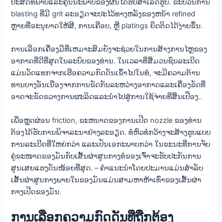
ປະສິດທິພາບແລະຄຸນນະພາບຂອງຜົນໄດ້ຮັບສໍາເລັດຮູບ. ຂະບວນການ
blasting ທີ່ມີ grit ລະອຽດຈະປະໄວ້ທາງຫລັງຂອງຫນ້າ refined
ຫຼາຍທີ່ອະນຸຍາດໃຫ້ສີ, ການເຄືອບ, ຫຼື platings ຍຶດຕິດໄດ້ງ່າຍຂຶ້ນ.
ການ​ເລືອກ​ເຄື່ອງ​ມື​ທີ່​ເຫມາະ​ສົມ​ຍັງ​ຈະ​ຊ່ວຍ​ໃນ​ການ​ສ້າງ​ການ​ໄຫຼ​ຂອງ​
ອາ​ກາດ​ທີ່​ດີ​ທີ່​ສຸດ​ໃນ​ລະ​ບົບ​ຂອງ​ທ່ານ​. ໃນເວລາທີ່ສື່ມວນຊົນລະເບີດ
ແມ່ນວັດແທກຈາກເຮືອຄວາມກົດດັນເຂົ້າໄປໃນທໍ່, ຈະມີຄວາມຕ້ານ
ທານບາງອັນເນື່ອງຈາກການຂັດກັນລະຫວ່າງອາກາດແລະເຄື່ອງຂັດທີ່
ອາດຈະຂັດຂວາງການຜະລິດແລະນໍາໄປສູ່ການໃຊ້ຈ່າຍທີ່ສິ້ນເປືອງ..
ເພື່ອຫຼຸດຜ່ອນ friction, ຂະຫນາດຂອງການເປີດ nozzle ຂອງທ່ານ
ຕ້ອງໄດ້ຮັບການພິຈາລະນາຢ່າງລະອຽດ. ທໍ່ຫົວທໍ່ກວ້າງຈະສ້າງຮູບແບບ
ການລະເບີດທີ່ໃຫຍ່ກວ່າ ແລະເປັນເອກະພາບກວ່າ ໃນຂະນະທີ່ການຈັບ
ຄູ່ຂະໜາດຂອງມັນກັບເສັ້ນຜ່າສູນກາງທໍ່ຂອງເຈົ້າຈະຮັບປະກັນການ
ສູນເສຍແຮງດັນໜ້ອຍທີ່ສຸດ. – ຄໍາແນະນໍາໂດຍປະມານແມ່ນສໍາລັບ
ເສັ້ນຜ່າສູນກາງພາຍໃນຂອງມັນແມ່ນສາມຫາຫ້າເທົ່າຂອງເສັ້ນຜ່າ
ກາງເປີດຂອງມັນ.
ການເລືອກຄວາມກົດດັນທີ່ຖືກຕ້ອງ