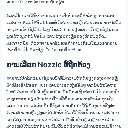
ອາກາດໃນລະຫວ່າງການເຮັດວຽກ.
ທໍ່ລະເບີດຄວນໄດ້ຮັບການກວດກາເປັນປົກກະຕິສໍາລັບຮູ, ຮອຍແຕກ
ແລະການສວມໃສ່ທົ່ວໄປ. ທໍ່ທໍ່ທີ່ມີຮອຍແຕກ ຫຼື ຮອຍແຕກອາດຈະໝົດ
ອາຍຸການນຳໃຊ້ໄດ້ໃນໄວໆນີ້ ແລະ ຄວນປ່ຽນແທນເພື່ອຫຼີກລ່ຽງການ
ຢຸດເຮັດວຽກທີ່ບໍ່ຈຳເປັນ ແລະ ສິ່ງເສດເຫຼືອຂອງວັດສະດຸຂັດ..
ນອກຈາກນັ້ນ, ທໍ່ແຂງສາມາດຊີ້ບອກເຖິງການເຊື່ອມໂຊມຂອງຄວາມ
ຮ້ອນທີ່ຈໍາເປັນຕ້ອງປ່ຽນມັນໄວແທນທີ່ຈະຕໍ່ມາ.
ການເລືອກ Nozzle ທີ່ຖືກຕ້ອງ
ການລະເບີດຂັດແມ່ນໃຊ້ສາຍນ້ໍາທີ່ມີຄວາມກົດດັນສູງຂອງອາກາດຫຼື
ນ້ໍາເພື່ອເອົາສີອອກ, rust ແລະສິ່ງເສດເຫຼືອອື່ນໆຈາກພື້ນຜິວໂລຫະ
ໂດຍໃຊ້ອາກາດບີບອັດຫຼືສາຍນ້ໍາ. ມັນມັກຈະຖືກນໍາໃຊ້ເປັນສ່ວນຫນຶ່ງ
ຂອງການກະກຽມດ້ານກ່ອນທີ່ຈະສີຫຼືຂະບວນການສໍາເລັດຮູບເຊັ່ນ:
ແຜ່ນ epoxy. ແຕ່ເຕັກນິກນີ້ຍັງສາມາດຖືກນໍາໃຊ້ເພື່ອຈຸດປະສົງທໍາ
ຄວາມສະອາດຫຼືພຽງແຕ່ຮັກສາພື້ນຜິວບໍ່ໃຫ້ປົນເປື້ອນ. ບໍ່ວ່າຂະຫນາດ
ຂອງໂຄງການຂອງ nozzle ມີຄວາມສໍາຄັນຢ່າງຫຼວງຫຼາຍ – ຂະຫ
ນາດໃຫຍ່ໃຫ້ປະສິດທິພາບເພີ່ມຂຶ້ນແຕ່ຕ້ອງການມີເດຍແລະພະລັງງານ