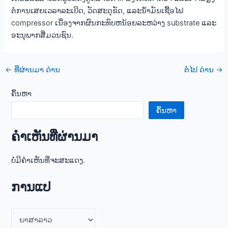
ຕໍ່ການເສຍເວລາລະເບີດ, ວັດສະດຸຂັດ, ແລະນໍ້າມັນເຊື້ອໄຟ
compressor ເນື່ອງຈາກຜົນກະທົບຫນ້ອຍລະຫວ່າງ substrate ແລະ
ອະນຸພາກສື່ມວນຊົນ.
ການ
←
ທີ່ຜ່ານມາ ດ່ານ
ຕໍ່ໄປ ດ່ານ
→
ນໍາ
ທາງ
ຄົ້ນຫາ
ໄປສະນີ
ຄົ້ນຫາ
ຄໍາເຫັນທີ່ຜ່ານມາ
ບໍ່ມີຄໍາເຫັນທີ່ຈະສະແດງ.
ການແປ