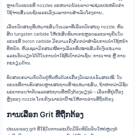
ຫຼາຍໃນຂະນະທີ່ nozzles ຂະຫນາດນ້ອຍອາດຈະຊ່ວຍປະຫຍັດຄ່າ
ໃຊ້ຈ່າຍສື່ມວນຊົນແລະເລັ່ງເວລາການສໍາເລັດໂຄງການ..
ເລືອກວັດສະດຸທີ່ເຫມາະສົມໃນເວລາທີ່ເລືອກວັດສະດຸ nozzle. ຫົວ
ສີດ tungsten carbide ໃຫ້ປະສິດທິພາບຕະຫຼອດແລະອາຍຸຍືນໃນ
ຂະນະທີ່ boron carbide ມີຄວາມເຄັ່ງຄັດກວ່າສໍາລັບການນໍາໃຊ້ຫນ້າ
ທີ່ຫນັກ. ຫົວເຊລາມິກສະເໜີທາງເລືອກທີ່ເໝາະສົມກັບງົບປະມານ
ແລະເຮັດວຽກໄດ້ດີໃນການນຳໃຊ້ທີ່ເບົາກວ່າເຊັ່ນ: ການເຈາະ ຫຼື ການ
ກະກຽມດ້ານ.
ທົດສອບຄວາມກົດດັນຢູ່ຫົວຫົວດ້ວຍເຄື່ອງວັດແບບເຂັມສະເໝີ. ໃນ
ຂະນະທີ່ການທົດສອບຫຼາຍສະຖານທີ່ຈະເຫມາະສົມ, ຖ້າ​ຫາກ​ວ່າ​ມີ​ຊັບ​
ພະ​ຍາ​ກອນ​ຈໍາ​ກັດ​ແລະ​ສະ​ຖານ​ທີ່​ຫນຶ່ງ​ຕ້ອງ​ພຽງ​ພໍ​ – ເລືອກ​ທີ່​ຢູ່​ເບື້ອງ​
ຫຼັງ​ຂອງ nozzle ໂດຍ​ກົງ​ເພາະ​ວ່າ​ນີ້​ຈະ​ໃຫ້​ການ​ອ່ານ​ທີ່​ຖືກ​ຕ້ອງ​.
ການເລືອກ Grit ທີ່ຖືກຕ້ອງ
ປະເພດຂອງ grit ທີ່ໃຊ້ໃນການລະເບີດມີອິດທິພົນອັນໃຫຍ່ຫຼວງຕໍ່