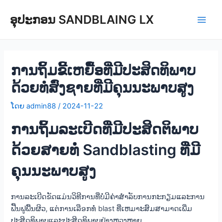
ຂ້າມ
ອຸປະກອນ SANDBLAING LX
ໄປ
ເມນູ
ຫາ
ເນື້ອ
Play
ໃນ
ການຖິ້ມຂີ້ເຫຍື້ອທີ່ມີປະສິດທິພາບ
ດ້ວຍທໍ່ສົ່ງຊາຍທີ່ມີຄຸນນະພາບສູງ
ໂດຍ
admin88
/
2024-11-22
ການຖິ້ມລະເບີດທີ່ມີປະສິດຕິພາບ
ດ້ວຍສາຍທໍ່ Sandblasting ທີ່ມີ
ຄຸນນະພາບສູງ
ການລະເບີດຂັດແມ່ນວິທີການທີ່ບໍ່ມີຄ່າສໍາລັບການກະກຽມແລະການ
ຟື້ນຟູພື້ນຜິວ, ແຕ່ການເລືອກທໍ່ blast ທີ່ເຫມາະສົມສາມາດເພີ່ມ
ປະສິດທິພາບແລະປະສິດທິພາບຢ່າງຫຼວງຫຼາຍ.