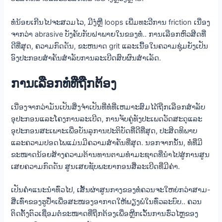
ທໍ່ນ້ອຍເກີນໄປຈະສວມໄວ, ມີງໍຫຼື loops ເພີ່ມທະວີການ friction ເນື່ອງ
ຈາກວ່າ abrasive ບັງຄັບກັບຝາພາຍໃນຂອງທໍ່.. ການເລືອກຫົວສີດທີ່
ດີທີ່ສຸດ, ຄວາມກົດດັນ, ຂະ​ຫນາດ grit ແລະ​ເນື້ອ​ໃນ​ຄວາມ​ຊຸ່ມ​ຍັງ​ເປັນ​
ອົງ​ປະ​ກອບ​ສໍາ​ຄັນ​ສໍາ​ລັບ​ການ​ລະ​ເບີດ​ສົບ​ຜົນ​ສໍາ​ເລັດ​.
ການເລືອກທໍ່ທີ່ຖືກຕ້ອງ
ເນື່ອງຈາກວ່າມັນເປັນສິ່ງຈໍາເປັນທີ່ທໍ່ທີ່ເຫມາະສົມໄດ້ຖືກເລືອກສໍາລັບ
ອຸປະກອນແລະໂຄງການລະເບີດ, ການຈັບຄູ່ທັງປະເພດວັດສະດຸແລະ
ອຸປະກອນສະເພາະເພື່ອບັນລຸການປະຕິບັດທີ່ດີທີ່ສຸດ, ປະສິດທິພາບ
ແລະຄວາມປອດໄພແມ່ນມີຄວາມສຳຄັນທີ່ສຸດ. ນອກຈາກນັ້ນ, ທໍ່ທີ່ມີ
ຂະໜາດນ້ອຍສ້າງຄວາມຕ້ານທານຕາມທຳມະຊາດທີ່ນຳໄປສູ່ການສູນ
ເສຍຄວາມກົດດັນ ສູນເສຍຊັບພະຍາກອນສື່ລະເບີດທີ່ມີຄ່າ.
ເປັນຄໍາແນະນໍາທົ່ວໄປ, ເສັ້ນຜ່າສູນກາງຂອງທໍ່ຄວນຈະໃຫຍ່ກວ່າສາມ-
ສີ່ເທົ່າຂອງຮູປ້ຳເພື່ອສະໜອງອາກາດໃຫ້ພຽງພໍໃນທົ່ວລະບົບ.. ຄວນ
ຕິດຕັ້ງຕົວເຊື່ອມຕໍ່ຂະໜາດທີ່ຖືກຕ້ອງເພື່ອຫຼີກເວັ້ນການຮົ່ວໄຫຼຂອງ