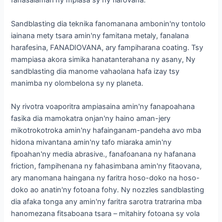
fahasalaman'ny mpiasa sy ny fiarovana.
Sandblasting dia teknika fanomanana ambonin'ny tontolo
iainana mety tsara amin'ny famitana metaly, fanalana
harafesina, FANADIOVANA, ary fampiharana coating. Tsy
mampiasa akora simika hanatanterahana ny asany, Ny
sandblasting dia manome vahaolana hafa izay tsy
manimba ny olombelona sy ny planeta.
Ny rivotra voaporitra ampiasaina amin'ny fanapoahana
fasika dia mamokatra onjan'ny haino aman-jery
mikotrokotroka amin'ny hafainganam-pandeha avo mba
hidona mivantana amin'ny tafo miaraka amin'ny
fipoahan'ny media abrasive., fanafoanana ny hafanana
friction, fampihenana ny fahasimbana amin'ny fitaovana,
ary manomana haingana ny faritra hoso-doko na hoso-
doko ao anatin'ny fotoana fohy. Ny nozzles sandblasting
dia afaka tonga any amin'ny faritra sarotra tratrarina mba
hanomezana fitsaboana tsara – mitahiry fotoana sy vola