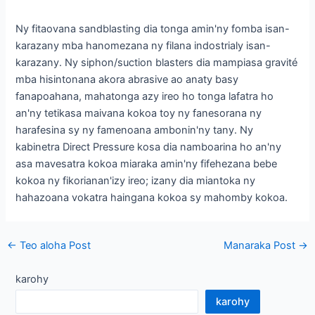
Ny fitaovana sandblasting dia tonga amin'ny fomba isan-
karazany mba hanomezana ny filana indostrialy isan-
karazany. Ny siphon/suction blasters dia mampiasa gravité
mba hisintonana akora abrasive ao anaty basy
fanapoahana, mahatonga azy ireo ho tonga lafatra ho
an'ny tetikasa maivana kokoa toy ny fanesorana ny
harafesina sy ny famenoana ambonin'ny tany. Ny
kabinetra Direct Pressure kosa dia namboarina ho an'ny
asa mavesatra kokoa miaraka amin'ny fifehezana bebe
kokoa ny fikorianan'izy ireo; izany dia miantoka ny
hahazoana vokatra haingana kokoa sy mahomby kokoa.
Post
←
Teo aloha Post
Manaraka Post
→
navigation
karohy
karohy