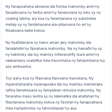
Ny fanapoahana abrasive dia fomba mahomby amin'ny
fanadiovana ny faritra amin'ny fanesorana ny loko sy ny
coating taloha, ary koa ny fanentanana ny substrates
metaly sy ny fandehanana ara-pitaovana ho an'ny
fitsaboana bebe kokoa.
Ny fisafidianana ny haino aman-jery mahomby dia
fanalahidin'ny fipoahana mahomby. Na ny hamafin'ny sy
ny hakitroky dia tsy maintsy mifanandrify tsara amin'ny
velarantany voatafika mba hisorohana ny fahasimbana tsy
azo amboarina.
Toy izany koa ny fitaovana fiarovana manokana, Ny
mpandraharaha mpanapoaka dia tsy maintsy mametraka
rafitra famehezana sy fampidiran-drivotra mahomby. Ny
fanaraha-maso lavitra sy ny telematika dia ahafahan'ny
fitantanana mahomby kokoa ny fizotran'ny fanapoahana
mba hampitombo ny fahombiazan'ny asa.