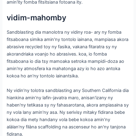
amin'ity fomba fitsitsiana fotoana ity.
vidim-mahomby
Sandblasting dia manolotra ny vidiny roa- ary ny fomba
fitsaboana simika amin'ny tontolo iainana, mampiasa akora
abrasive recycled toy ny fasika, vakana fitaratra sy ny
akorandriaka voanjo ho abrasives. koa, io fomba
fitsaboana io dia tsy mamoaka setroka mampidi-doza ao
amin'ny atmosfera ka mahatonga azy io ho azo antoka
kokoa ho an'ny tontolo iainantsika.
Ny vidin'ny tolotra sandblasting any Southern California dia
hiankina amin'ny lafin-javatra maro, anisan'izany ny
haben'ny tetikasa sy ny fahasarotana, akora ampiasaina sy
ny vola lany amin'ny asa. Ny serivisy mitaky fidirana bebe
kokoa dia mety handany vola bebe kokoa amin'ny
alàlan'ny filàna scaffolding na ascenseur ho an'ny tanjona
fidirana.