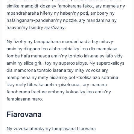
simika mampidi-doza sy famokarana fako., ary mamela ny
mpandraharaha hifehy ny haben'ny poti, amboary ny
hafainganam-pandehan'ny nozzle, ary mandamina ny
haavon'ny tsindry arak'izany.
Ny fizotry ny fanapoahana maoderina dia tsy mitovy
amin'ny dingana teo aloha satria izy ireo dia mampiasa
fomba hafa mahasoa amin'ny tontolo iainana sy lafo vidy
amin'ny silica grit., toy ny superoxalloys. Ny superoxalloys
dia mamorona tontolo iasana tsy misy vovoka ary
mampihena ny mety hisian'ny poti-tsolika azo sotroina
izay mety hiteraka aretim-pisefoana.; ary manana
fanoherana fracture ambony kokoa izy ireo amin'ny
fampiasana maro.
Fiarovana
Ny vovoka ateraky ny fampiasana fitaovana