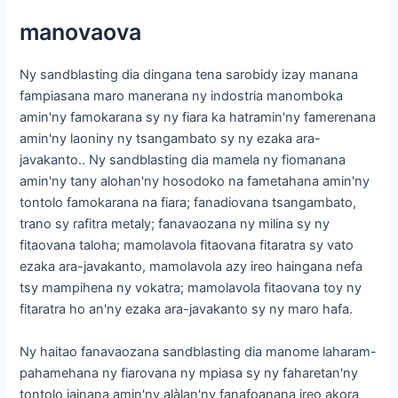
manovaova
Ny sandblasting dia dingana tena sarobidy izay manana
fampiasana maro manerana ny indostria manomboka
amin'ny famokarana sy ny fiara ka hatramin'ny famerenana
amin'ny laoniny ny tsangambato sy ny ezaka ara-
javakanto.. Ny sandblasting dia mamela ny fiomanana
amin'ny tany alohan'ny hosodoko na fametahana amin'ny
tontolo famokarana na fiara; fanadiovana tsangambato,
trano sy rafitra metaly; fanavaozana ny milina sy ny
fitaovana taloha; mamolavola fitaovana fitaratra sy vato
ezaka ara-javakanto, mamolavola azy ireo haingana nefa
tsy mampihena ny vokatra; mamolavola fitaovana toy ny
fitaratra ho an'ny ezaka ara-javakanto sy ny maro hafa.
Ny haitao fanavaozana sandblasting dia manome laharam-
pahamehana ny fiarovana ny mpiasa sy ny faharetan'ny
tontolo iainana amin'ny alàlan'ny fanafoanana ireo akora