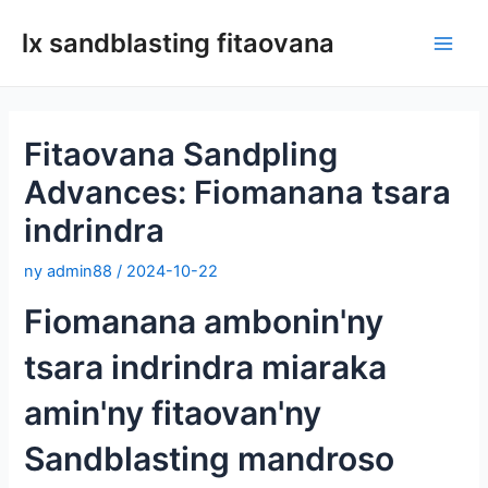
Mandehana
lx sandblasting fitaovana
any
Main
amin'ny
votoaty
Men
Fitaovana Sandpling
Advances: Fiomanana tsara
indrindra
ny
admin88
/
2024-10-22
Fiomanana ambonin'ny
tsara indrindra miaraka
amin'ny fitaovan'ny
Sandblasting mandroso