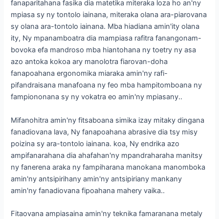
fanaparitahana fasika dia matetika miteraka loza ho an'ny
mpiasa sy ny tontolo iainana, miteraka olana ara-piarovana
sy olana ara-tontolo iainana. Mba hiadiana amin'ity olana
ity, Ny mpanamboatra dia mampiasa rafitra fanangonam-
bovoka efa mandroso mba hiantohana ny toetry ny asa
azo antoka kokoa ary manolotra fiarovan-doha
fanapoahana ergonomika miaraka amin'ny rafi-
pifandraisana manafoana ny feo mba hampitomboana ny
fampiononana sy ny vokatra eo amin'ny mpiasany..
Mifanohitra amin'ny fitsaboana simika izay mitaky dingana
fanadiovana lava, Ny fanapoahana abrasive dia tsy misy
poizina sy ara-tontolo iainana. koa, Ny endrika azo
ampifanarahana dia ahafahan'ny mpandraharaha manitsy
ny fanerena araka ny fampiharana manokana manomboka
amin'ny antsipirihany amin'ny antsipiriany mankany
amin'ny fanadiovana fipoahana mahery vaika..
Fitaovana ampiasaina amin'ny teknika famaranana metaly