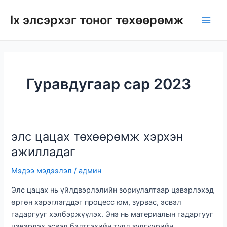
Агуулга
lx элсэрхэг тоног төхөөрөмж
руу
Тог
алгасах
цэс
Гуравдугаар сар 2023
элс цацах төхөөрөмж хэрхэн
ажилладаг
Мэдээ мэдээлэл
/
админ
Элс цацах нь үйлдвэрлэлийн зориулалтаар цэвэрлэхэд
өргөн хэрэглэгддэг процесс юм, зурвас, эсвэл
гадаргууг хэлбэржүүлэх. Энэ нь материалын гадаргууг
цэвэрлэх эсвэл бэлтгэхийн тулд зүлгүүрийн