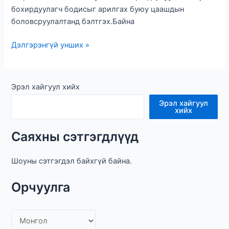
бохирдуулагч бодисыг арилгах буюу цаашдын
боловсруулалтанд бэлтгэх.Байна
элсэх
Дэлгэрэнгүй унших »
төхөөрөмж
Эрэл хайгуул хийх
Эрэл хайгуул
хийх
Саяхны сэтгэгдлүүд
Шоуны сэтгэгдэл байхгүй байна.
Орчуулга