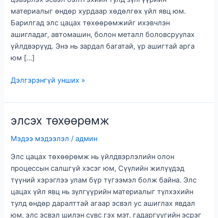
материалыг өндөр хурдаар хөдөлгөх үйл явц юм.
Барилгад элс цацах төхөөрөмжийг ихэвчлэн
ашигладаг, автомашин, болон металл боловсруулах
үйлдвэрүүд. Энэ нь зардал багатай, үр ашигтай арга
юм […]
элс
Дэлгэрэнгүй унших »
цацах
төхөөрөмж
хэрхэн
элсэх төхөөрөмж
ажилладаг
Мэдээ мэдээлэл
/
админ
Элс цацах төхөөрөмж нь үйлдвэрлэлийн олон
процессын салшгүй хэсэг юм, Сүүлийн жилүүдэд
түүний хэрэглээ улам бүр түгээмэл болж байна. Элс
цацах үйл явц нь зүлгүүрийн материалыг түлхэхийн
тулд өндөр даралттай агаар эсвэл ус ашиглах явдал
юм, элс эсвэл шилэн сувс гэх мэт, гадаргуугийн эсрэг