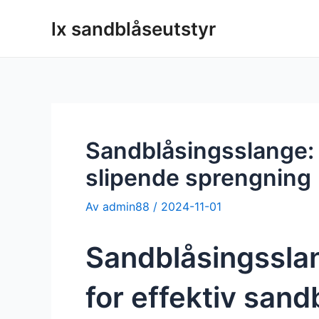
Hopp
lx sandblåseutstyr
til
innholdet
Sandblåsingsslange: H
slipende sprengning
Av
admin88
/
2024-11-01
Sandblåsingsslan
for effektiv sand