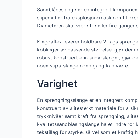
Sandblåseslange er en integrert komponent
slipemidler fra eksplosjonsmaskinen til eksp
Diameteren skal være tre eller fire ganger 
Kingdaflex leverer holdbare 2-lags sprenge
koblinger av passende størrelse, gjør dem e
robust konstruert enn suparslanger, gjør
noen supa-slange noen gang kan være.
Varighet
En sprengningsslange er en integrert komp
konstruert av slitesterkt materiale for å sik
trykknivåer samt kraft fra sprengning, slitas
kvalitetssandblåsingslange ha et indre rør
tekstillag for styrke, så vel som et krafti