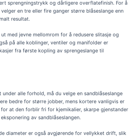
sert sprengningstrykk og dårligere overflatefinish. For å
velger en tre eller fire ganger større blåseslange enn
alt resultat.
es ut med jevne mellomrom for å redusere slitasje og
så på alle koblinger, ventiler og manifolder er
ekkasjer fra første kopling av sprengeslange til
ivt under alle forhold, må du velge en sandblåseslange
re bedre for større jobber, mens kortere vanligvis er
for at den forblir fri for kjemikalier, skarpe gjenstander
t eksponering av sandblåseslangen.
diameter er også avgjørende for vellykket drift, slik