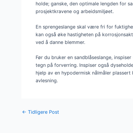
holde; ganske, den optimale lengden for s
prosjektkravene og arbeidsmiljøet.
En sprengeslange skal være fri for fuktighet 
kan også øke hastigheten på korrosjonsakti
ved å danne blemmer.
Før du bruker en sandblåseslange, inspiser d
tegn på forverring. Inspiser også dysehold
hjelp av en hypodermisk nålmåler plassert b
avlesning.
Postnavigering
←
Tidligere Post