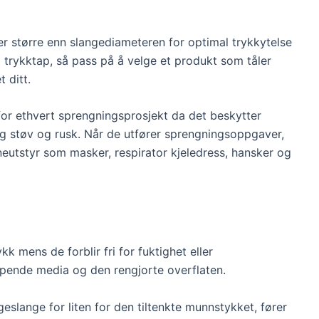
r større enn slangediameteren for optimal trykkytelse
til trykktap, så pass på å velge et produkt som tåler
 ditt.
for ethvert sprengningsprosjekt da det beskytter
tig støv og rusk. Når de utfører sprengningsoppgaver,
rneutstyr som masker, respirator kjeledress, hansker og
k mens de forblir fri for fuktighet eller
pende media og den rengjorte overflaten.
ngeslange for liten for den tiltenkte munnstykket, fører