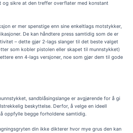
t og sikre at den treffer overflater med konstant
sjon er mer spenstige enn sine enkeltlags motstykker,
kasjoner. De kan håndtere press samtidig som de er
vitet – dette gjør 2-lags slanger til det beste valget
øtter som kobler pistolen eller skapet til munnstykket)
 lettere enn 4-lags versjoner, noe som gjør dem til gode
nnstykket, sandblåsingslange er avgjørende for å gi
strekkelig beskyttelse. Derfor, å velge en ideell
 å oppfylle begge forholdene samtidig.
gningsgryten din ikke dikterer hvor mye grus den kan