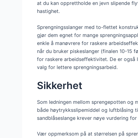
at du kan opprettholde en jevn slipende fly
hastighet.
Sprengningsslanger med to-flettet konstruk
gjør dem egnet for mange sprengningsappli
enkle å manøvrere for raskere arbeidseffekti
når du bruker piskeslanger (finalen 10-15 f
for raskere arbeidseffektivitet. De er også
valg for lettere sprengningsarbeid.
Sikkerhet
Som ledningen mellom sprengepotten og mu
både høytrykksslipemiddel og luftblåsing til
sandblåseslange krever nøye vurdering for
Vær oppmerksom på at størrelsen på spren