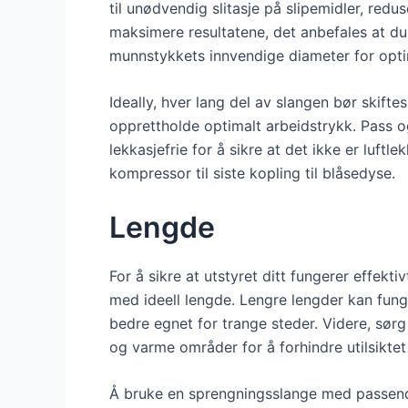
til unødvendig slitasje på slipemidler, redu
maksimere resultatene, det anbefales at du 
munnstykkets innvendige diameter for optim
Ideally
, hver lang del av slangen bør skift
opprettholde optimalt arbeidstrykk. Pass og
lekkasjefrie for å sikre at det ikke er luftl
kompressor til siste kopling til blåsedyse.
Lengde
For å sikre at utstyret ditt fungerer effekt
med ideell lengde. Lengre lengder kan funge
bedre egnet for trange steder. Videre, sørg 
og varme områder for å forhindre utilsikte
Å bruke en sprengningsslange med passende 