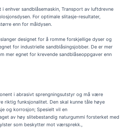
 i enhver sandblåsemaskin, Transport av luftdrevne
losjonsdysen. For optimale slitasje-resultater,
større enn for måldysen.
slanger designet for å romme forskjellige dyser og
gnet for industrielle sandblåsingsjobber. De er mer
 dem mer egnet for krevende sandblåseoppgaver enn
onent i abrasivt sprengningsutstyr og må være
re riktig funksjonalitet. Den skal kunne tåle høye
je og korrosjon; Spesielt vil en
 laget av høy slitebestandig naturgummi forsterket med
g hylster som beskytter mot værsprekk.,