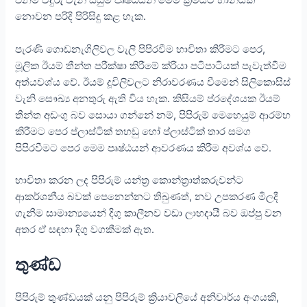
එනම් වීදුරු වැනි සියුම් පෘෂ්ඨයන් මෙම ක්‍රමයට හානියක්
නොවන පරිදි පිරිසිදු කළ හැක.
පැරණි ගොඩනැගිලිවල වැලි පිපිරවීම භාවිතා කිරීමට පෙර,
මූලික ඊයම් තීන්ත පරීක්ෂා කිරීමේ ක්රියා පටිපාටියක් පැවැත්වීම
අත්යවශ්ය වේ. ඊයම් දූවිලිවලට නිරාවරණය වීමෙන් සිලිකොසිස්
වැනි සෞඛ්‍ය අනතුරු ඇති විය හැක. කිසියම් ප්රදේශයක ඊයම්
තීන්ත අඩංගු බව සොයා ගන්නේ නම්, පිපිරුම් මෙහෙයුම් ආරම්භ
කිරීමට පෙර ප්ලාස්ටික් තහඩු හෝ ප්ලාස්ටික් තාර සමග
පිපිරවීමට පෙර මෙම පෘෂ්ඨයන් ආවරණය කිරීම අවශ්ය වේ.
භාවිතා කරන ලද පිපිරුම් යන්ත්‍ර කොන්ත්‍රාත්කරුවන්ට
ආකර්ශනීය බවක් පෙනෙන්නට තිබුණත්, නව උපකරණ මිලදී
ගැනීම සාමාන්‍යයෙන් දිගු කාලීනව වඩා ලාභදායී බව ඔප්පු වන
අතර ඒ සඳහා දිගු වගකීමක් ඇත.
තුණ්ඩ
පිපිරුම් තුණ්ඩයක් යනු පිපිරුම් ක්‍රියාවලියේ අනිවාර්ය අංගයකි,