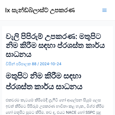
අන්තර්ගතයට
lx සැන්ඩ්බ්ලාස්ට් උපකරණ
යන්න
වාද
මෙන
වැලි පිපිරුම් උපකරණ: මතුපිට
නිම කිරීම සඳහා ප්රශස්ත කාර්ය
සාධනය
විසින්
පරිපාලක 88
/
2024-10-24
මතුපිට නිම කිරීම සඳහා
ප්රශස්ත කාර්ය සාධනය
එකවරම කැටයම් කිරීමේදී ග්‍රැෆිටි හෝ ආලේපන සියුම් ලෙස
ඉවත් කිරීමට පිපිරුම් උපකරණ භාවිතා කළ හැක., මිශ්ර කිරීම
හෝ මතුපිට සුමට කිරීම. තව ද, එයට NACE හෝ SSPC සුදු