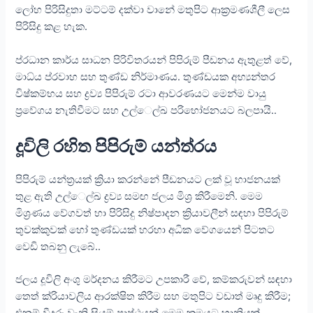
ලෝහ පිරිසිදුතා මට්ටම් දක්වා වානේ මතුපිට ආක්‍රමණශීලී ලෙස
පිරිසිදු කළ හැක.
ප්රධාන කාර්ය සාධන පිරිවිතරයන් පිපිරුම් පීඩනය ඇතුළත් වේ,
මාධ්ය ප්රවාහ සහ තුණ්ඩ නිර්මාණය. තුණ්ඩයක අභ්‍යන්තර
විෂ්කම්භය සහ ද්‍රව්‍ය පිපිරුම් රටා ආවරණයට මෙන්ම වායු
ප්‍රවේගය නැතිවීමට සහ උල්ෙල්ඛ පරිභෝජනයට බලපායි..
දූවිලි රහිත පිපිරුම් යන්ත්රය
පිපිරුම් යන්ත්‍රයක් ක්‍රියා කරන්නේ පීඩනයට ලක් වූ භාජනයක්
තුළ ඇති උල්ෙල්ඛ ද්‍රව්‍ය සමඟ ජලය මිශ්‍ර කිරීමෙනි. මෙම
මිශ්‍රණය වේගවත් හා පිරිසිදු නිෂ්පාදන ක්‍රියාවලීන් සඳහා පිපිරුම්
තුවක්කුවක් හෝ තුණ්ඩයක් හරහා අධික වේගයෙන් පිටතට
වෙඩි තබනු ලැබේ..
ජලය දූවිලි අංශු මර්දනය කිරීමට උපකාරී වේ, කම්කරුවන් සඳහා
තෙත් ක්රියාවලිය ආරක්ෂිත කිරීම සහ මතුපිට වඩාත් මෘදු කිරීම;