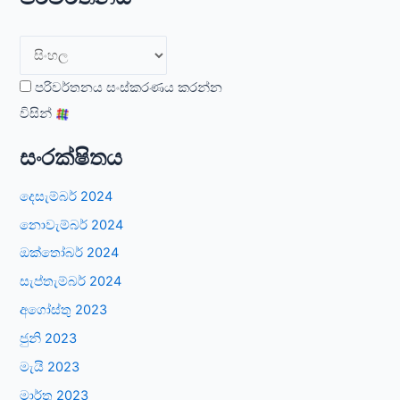
පරිවර්තනය සංස්කරණය කරන්න
විසින්
සංරක්ෂිතය
දෙසැම්බර් 2024
නොවැම්බර් 2024
ඔක්තෝබර් 2024
සැප්තැම්බර් 2024
අගෝස්තු 2023
ජුනි 2023
මැයි 2023
මාර්තු 2023