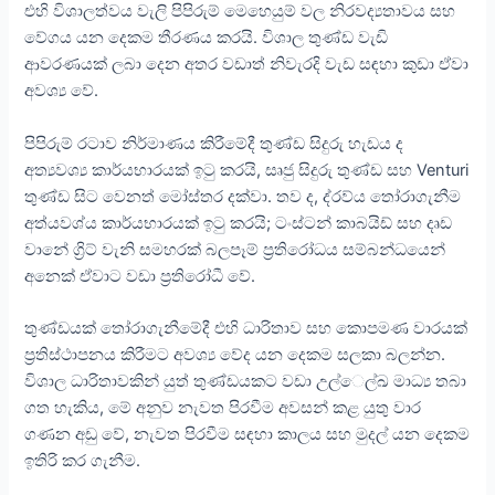
එහි විශාලත්වය වැලි පිපිරුම් මෙහෙයුම් වල නිරවද්‍යතාවය සහ
වේගය යන දෙකම තීරණය කරයි. විශාල තුණ්ඩ වැඩි
ආවරණයක් ලබා දෙන අතර වඩාත් නිවැරදි වැඩ සඳහා කුඩා ඒවා
අවශ්‍ය වේ.
පිපිරුම් රටාව නිර්මාණය කිරීමේදී තුණ්ඩ සිදුරු හැඩය ද
අත්‍යවශ්‍ය කාර්යභාරයක් ඉටු කරයි, සෘජු සිදුරු තුණ්ඩ සහ Venturi
තුණ්ඩ සිට වෙනත් මෝස්තර දක්වා. තව ද, ද්රව්ය තෝරාගැනීම
අත්යවශ්ය කාර්යභාරයක් ඉටු කරයි; ටංස්ටන් කාබයිඩ් සහ දෘඩ
වානේ ග්‍රිට් වැනි සමහරක් බලපෑම් ප්‍රතිරෝධය සම්බන්ධයෙන්
අනෙක් ඒවාට වඩා ප්‍රතිරෝධී වේ.
තුණ්ඩයක් තෝරාගැනීමේදී එහි ධාරිතාව සහ කොපමණ වාරයක්
ප්‍රතිස්ථාපනය කිරීමට අවශ්‍ය වේද යන දෙකම සලකා බලන්න.
විශාල ධාරිතාවකින් යුත් තුණ්ඩයකට වඩා උල්ෙල්ඛ මාධ්‍ය තබා
ගත හැකිය, මේ අනුව නැවත පිරවීම අවසන් කළ යුතු වාර
ගණන අඩු වේ, නැවත පිරවීම සඳහා කාලය සහ මුදල් යන දෙකම
ඉතිරි කර ගැනීම.