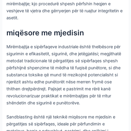
mirëmbajtje; kjo procedurë shpesh përfshin heqjen e
veshjeve të vjetra dhe gërryerjen për të ruajtur integritetin e
asetit.
miqësore me mjedisin
Mirëmbajtja e sipërfaqeve industriale është thelbësore për
sigurimin e efikasitetit, sigurinë, dhe jetëgjatësi; megjithatë
metodat tradicionale të përgatitjes së sipërfaqes shpesh
përfshijnë shpenzime të mëdha të fuqisë punëtore, si dhe
substanca toksike që mund të rrezikojnë potencialisht si
njerëzit ashtu edhe punëtorët nëse merren frymë ose
thithen drejtpërdrejt. Pajisjet e pastrimit me rërë kanë
revolucionarizuar praktikat e mirëmbajtjes për të rritur
shëndetin dhe sigurinë e punëtorëve.
Sandblasting është një teknikë miqësore me mjedisin e
përgatitjes së sipërfaqes, ideale për përfundimin e
metaleve, heqja e ndryshkut, pastrimi, dhe aplikimi i