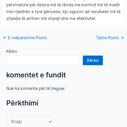
përshtatura për detyra më të rënda me kontroll më të madh
mbi rrjedhën e tyre gërryese; kjo siguron që rezultatet më të
shpejta të arrihen më shpejt dhe me efektivitet.
Post
←
E mëparshme Posto
Tjetra Posto
→
navigacion
Kërko
Kërko
komentet e fundit
Nuk ka komente për të treguar.
Përkthimi