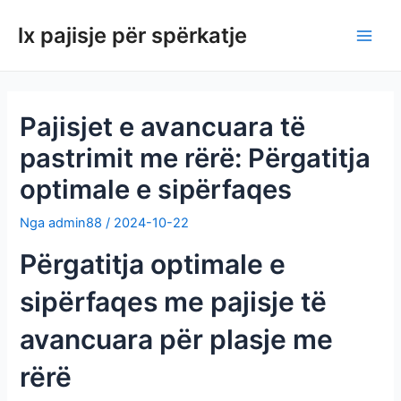
Kalo
lx pajisje për spërkatje
te
Meny
përmbajtja
krye
Pajisjet e avancuara të
pastrimit me rërë: Përgatitja
optimale e sipërfaqes
Nga
admin88
/
2024-10-22
Përgatitja optimale e
sipërfaqes me pajisje të
avancuara për plasje me
rërë