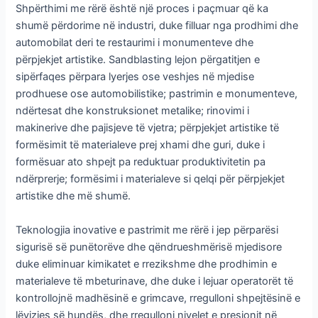
Shpërthimi me rërë është një proces i paçmuar që ka
shumë përdorime në industri, duke filluar nga prodhimi dhe
automobilat deri te restaurimi i monumenteve dhe
përpjekjet artistike. Sandblasting lejon përgatitjen e
sipërfaqes përpara lyerjes ose veshjes në mjedise
prodhuese ose automobilistike; pastrimin e monumenteve,
ndërtesat dhe konstruksionet metalike; rinovimi i
makinerive dhe pajisjeve të vjetra; përpjekjet artistike të
formësimit të materialeve prej xhami dhe guri, duke i
formësuar ato shpejt pa reduktuar produktivitetin pa
ndërprerje; formësimi i materialeve si qelqi për përpjekjet
artistike dhe më shumë.
Teknologjia inovative e pastrimit me rërë i jep përparësi
sigurisë së punëtorëve dhe qëndrueshmërisë mjedisore
duke eliminuar kimikatet e rrezikshme dhe prodhimin e
materialeve të mbeturinave, dhe duke i lejuar operatorët të
kontrollojnë madhësinë e grimcave, rregulloni shpejtësinë e
lëvizjes së hundës, dhe rregulloni nivelet e presionit në