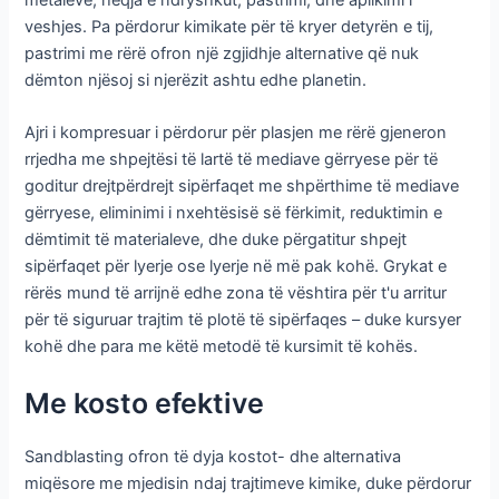
veshjes. Pa përdorur kimikate për të kryer detyrën e tij,
pastrimi me rërë ofron një zgjidhje alternative që nuk
dëmton njësoj si njerëzit ashtu edhe planetin.
Ajri i kompresuar i përdorur për plasjen me rërë gjeneron
rrjedha me shpejtësi të lartë të mediave gërryese për të
goditur drejtpërdrejt sipërfaqet me shpërthime të mediave
gërryese, eliminimi i nxehtësisë së fërkimit, reduktimin e
dëmtimit të materialeve, dhe duke përgatitur shpejt
sipërfaqet për lyerje ose lyerje në më pak kohë. Grykat e
rërës mund të arrijnë edhe zona të vështira për t'u arritur
për të siguruar trajtim të plotë të sipërfaqes – duke kursyer
kohë dhe para me këtë metodë të kursimit të kohës.
Me kosto efektive
Sandblasting ofron të dyja kostot- dhe alternativa
miqësore me mjedisin ndaj trajtimeve kimike, duke përdorur