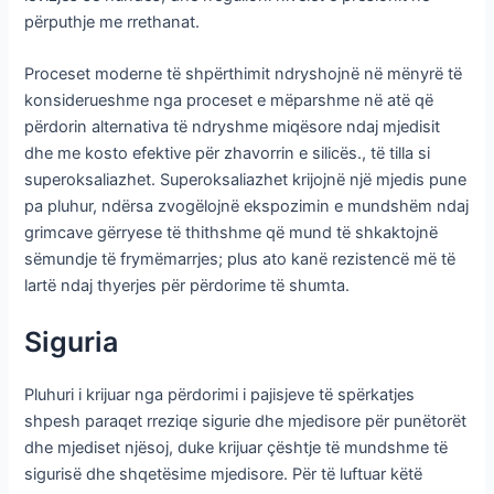
përputhje me rrethanat.
Proceset moderne të shpërthimit ndryshojnë në mënyrë të
konsiderueshme nga proceset e mëparshme në atë që
përdorin alternativa të ndryshme miqësore ndaj mjedisit
dhe me kosto efektive për zhavorrin e silicës., të tilla si
superoksaliazhet. Superoksaliazhet krijojnë një mjedis pune
pa pluhur, ndërsa zvogëlojnë ekspozimin e mundshëm ndaj
grimcave gërryese të thithshme që mund të shkaktojnë
sëmundje të frymëmarrjes; plus ato kanë rezistencë më të
lartë ndaj thyerjes për përdorime të shumta.
Siguria
Pluhuri i krijuar nga përdorimi i pajisjeve të spërkatjes
shpesh paraqet rreziqe sigurie dhe mjedisore për punëtorët
dhe mjediset njësoj, duke krijuar çështje të mundshme të
sigurisë dhe shqetësime mjedisore. Për të luftuar këtë