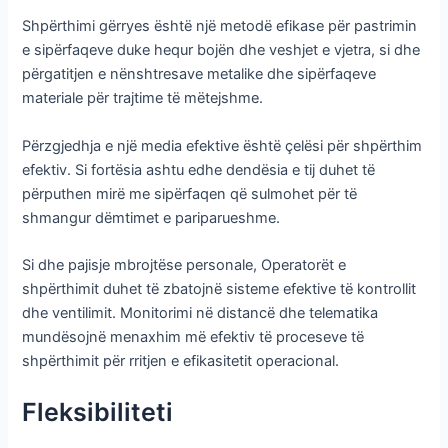
Shpërthimi gërryes është një metodë efikase për pastrimin
e sipërfaqeve duke hequr bojën dhe veshjet e vjetra, si dhe
përgatitjen e nënshtresave metalike dhe sipërfaqeve
materiale për trajtime të mëtejshme.
Përzgjedhja e një media efektive është çelësi për shpërthim
efektiv. Si fortësia ashtu edhe dendësia e tij duhet të
përputhen mirë me sipërfaqen që sulmohet për të
shmangur dëmtimet e pariparueshme.
Si dhe pajisje mbrojtëse personale, Operatorët e
shpërthimit duhet të zbatojnë sisteme efektive të kontrollit
dhe ventilimit. Monitorimi në distancë dhe telematika
mundësojnë menaxhim më efektiv të proceseve të
shpërthimit për rritjen e efikasitetit operacional.
Fleksibiliteti