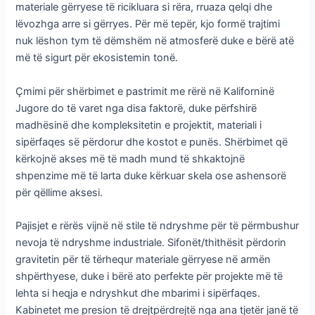
materiale gërryese të ricikluara si rëra, rruaza qelqi dhe
lëvozhga arre si gërryes. Për më tepër, kjo formë trajtimi
nuk lëshon tym të dëmshëm në atmosferë duke e bërë atë
më të sigurt për ekosistemin tonë.
Çmimi për shërbimet e pastrimit me rërë në Kaliforninë
Jugore do të varet nga disa faktorë, duke përfshirë
madhësinë dhe kompleksitetin e projektit, materiali i
sipërfaqes së përdorur dhe kostot e punës. Shërbimet që
kërkojnë akses më të madh mund të shkaktojnë
shpenzime më të larta duke kërkuar skela ose ashensorë
për qëllime aksesi.
Pajisjet e rërës vijnë në stile të ndryshme për të përmbushur
nevoja të ndryshme industriale. Sifonët/thithësit përdorin
gravitetin për të tërhequr materiale gërryese në armën
shpërthyese, duke i bërë ato perfekte për projekte më të
lehta si heqja e ndryshkut dhe mbarimi i sipërfaqes.
Kabinetet me presion të drejtpërdrejtë nga ana tjetër janë të