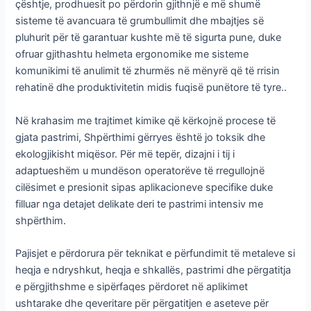
çështje, prodhuesit po përdorin gjithnjë e më shumë
sisteme të avancuara të grumbullimit dhe mbajtjes së
pluhurit për të garantuar kushte më të sigurta pune, duke
ofruar gjithashtu helmeta ergonomike me sisteme
komunikimi të anulimit të zhurmës në mënyrë që të rrisin
rehatinë dhe produktivitetin midis fuqisë punëtore të tyre..
Në krahasim me trajtimet kimike që kërkojnë procese të
gjata pastrimi, Shpërthimi gërryes është jo toksik dhe
ekologjikisht miqësor. Për më tepër, dizajni i tij i
adaptueshëm u mundëson operatorëve të rregullojnë
cilësimet e presionit sipas aplikacioneve specifike duke
filluar nga detajet delikate deri te pastrimi intensiv me
shpërthim.
Pajisjet e përdorura për teknikat e përfundimit të metaleve si
heqja e ndryshkut, heqja e shkallës, pastrimi dhe përgatitja
e përgjithshme e sipërfaqes përdoret në aplikimet
ushtarake dhe qeveritare për përgatitjen e aseteve për