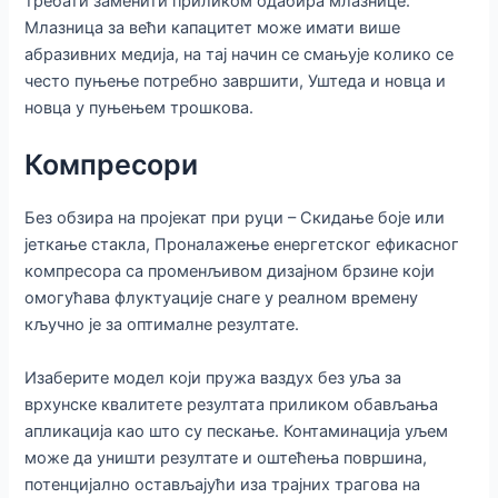
требати заменити приликом одабира млазнице.
Млазница за већи капацитет може имати више
абразивних медија, на тај начин се смањује колико се
често пуњење потребно завршити, Уштеда и новца и
новца у пуњењем трошкова.
Компресори
Без обзира на пројекат при руци – Скидање боје или
јеткање стакла, Проналажење енергетског ефикасног
компресора са променљивом дизајном брзине који
омогућава флуктуације снаге у реалном времену
кључно је за оптималне резултате.
Изаберите модел који пружа ваздух без уља за
врхунске квалитете резултата приликом обављања
апликација као што су пескање. Контаминација уљем
може да уништи резултате и оштећења површина,
потенцијално остављајући иза трајних трагова на