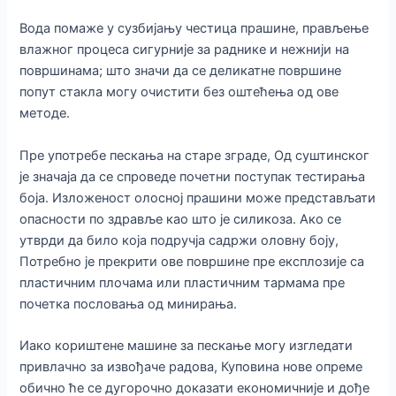
Вода помаже у сузбијању честица прашине, прављење
влажног процеса сигурније за раднике и нежнији на
површинама; што значи да се деликатне површине
попут стакла могу очистити без оштећења од ове
методе.
Пре употребе пескања на старе зграде, Од суштинског
је значаја да се спроведе почетни поступак тестирања
боја. Изложеност олосној прашини може представљати
опасности по здравље као што је силикоза. Ако се
утврди да било која подручја садржи оловну боју,
Потребно је прекрити ове површине пре експлозије са
пластичним плочама или пластичним тармама пре
почетка пословања од минирања.
Иако кориштене машине за пескање могу изгледати
привлачно за извођаче радова, Куповина нове опреме
обично ће се дугорочно доказати економичније и дође