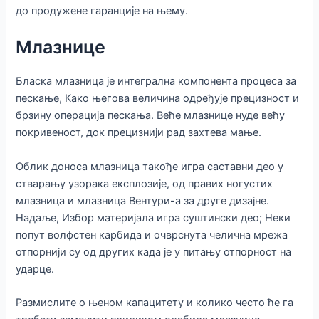
до продужене гаранције на њему.
Млазнице
Бласка млазница је интегрална компонента процеса за
пескање, Како његова величина одређује прецизност и
брзину операција пескања. Веће млазнице нуде већу
покривеност, док прецизнији рад захтева мање.
Облик доноса млазница такође игра саставни део у
стварању узорака експлозије, од правих ногустих
млазница и млазница Вентури-а за друге дизајне.
Надаље, Избор материјала игра суштински део; Неки
попут волфстен карбида и очврснута челична мрежа
отпорнији су од других када је у питању отпорност на
ударце.
Размислите о њеном капацитету и колико често ће га