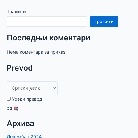
навигација
Тражити
Тражити
Последњи коментари
Нема коментара за приказ.
Prevod
Уреди превод
од
Архива
Децембар 2024