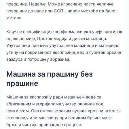
површина. Надаље, Може агресивно чисти челичне
површине до наце или ССПЦ нивое чистоће од белог
метала.
Кључне спецификације перформанси укључују притисак
од експлозије, Проток медија и дизајн млазница.
Унутрашњи пречник унутрашње млазнице и материјал
утичу на покривеност експлозије, као и губитак брзине
ваздуха и потрошњу абразива.
Машина за прашину без
прашине
Машина за експлозију ради мешањем воде са
абразивним материјалима унутар пловила под
притиском. Ова смеша је затим пуцала кроз пиштољ за
експлозију или млазницу при великим брзинама за
брже и чистије производне процесе.