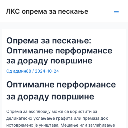
Прескочите
ЛКС опрема за пескање
на
Репр
садржај
мени
Опрема за пескање:
Оптималне перформансе
за дораду површине
Од
админ88
/
2024-10-24
Оптималне перформансе
за дораду површине
Опрема за експлозију може се користити за
деликатесно уклањање графита или премаза док
истовремено је уништава, Мешање или заглађивање