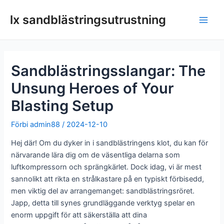
Hoppa
lx sandblästringsutrustning
till
Huv
innehållet
Sandblästringsslangar: The
Unsung Heroes of Your
Blasting Setup
Förbi
admin88
/
2024-12-10
Hej där! Om du dyker in i sandblästringens klot, du kan för
närvarande lära dig om de väsentliga delarna som
luftkompressorn och sprängkärlet. Dock idag, vi är mest
sannolikt att rikta en strålkastare på en typiskt förbisedd,
men viktig del av arrangemanget: sandblästringsröret.
Japp, detta till synes grundläggande verktyg spelar en
enorm uppgift för att säkerställa att dina