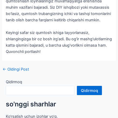
qumtoshlash loyihalaringiz muvaffaqiyatga erishishda
muhim vazifani bajaradi. Siz DIY ishqibozi yoki mutaxassis
bo'lasiz, qumtosh trubangizning ichki va tashqi tomonlarini
tanib olish barcha farqlarni keltirib chiqarishi mumkin.
Keyingi safar siz qumtosh ishiga tayyorlanasiz,
shlangingizga bir oz bosh irg'adi. Bu og'ir mashg'ulotlarning
katta qismini bajaradi, u barcha ulug'vorlikni olmasa ham.
Quvonchli portlash!
Post
←
Oldingi Post
navigatsiya
Qidirmoq
Qidirmoq
so'nggi sharhlar
Ko‘rsatish uchun izohlar yo‘q.