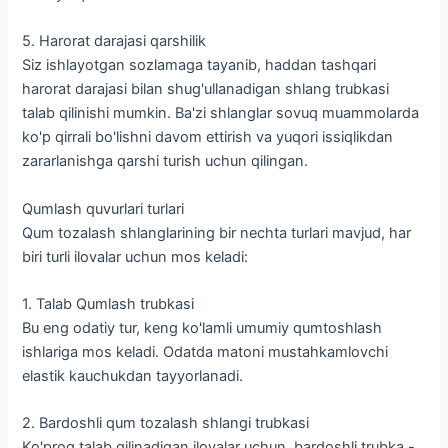
5. Harorat darajasi qarshilik
Siz ishlayotgan sozlamaga tayanib, haddan tashqari
harorat darajasi bilan shug'ullanadigan shlang trubkasi
talab qilinishi mumkin. Ba'zi shlanglar sovuq muammolarda
ko'p qirrali bo'lishni davom ettirish va yuqori issiqlikdan
zararlanishga qarshi turish uchun qilingan.
Qumlash quvurlari turlari
Qum tozalash shlanglarining bir nechta turlari mavjud, har
biri turli ilovalar uchun mos keladi:
1. Talab Qumlash trubkasi
Bu eng odatiy tur, keng ko'lamli umumiy qumtoshlash
ishlariga mos keladi. Odatda matoni mustahkamlovchi
elastik kauchukdan tayyorlanadi.
2. Bardoshli qum tozalash shlangi trubkasi
Ko'proq talab qilinadigan ilovalar uchun, bardoshli trubka -