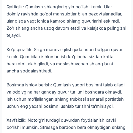
Qattiqlik: Qumlash shlanglari qiyin bo'lishi kerak. Ular
doimiy ravishda qo'pol mahsulotlar bilan bezovtalanadilar,
ular qisqa vaqt ichida kamroq shlang quvurlarini eskiradi.
Zo'r shlang ancha uzoq davom etadi va kelajakda pulingizni
tejaydi.
Ko'p qirralilik: Sizga manevr qilish juda oson bo'lgan quvur
kerak. Qum bilan ishlov berish ko'pincha sizdan katta
harakatni talab qiladi, va moslashuvchan shlang buni
ancha soddalashtiradi.
Bosimga ishlov berish: Qumlash yuqori bosimni talab qiladi,
va oddiygina har qanday quvur turi uni boshqara olmaydi.
Ish uchun mo'ljallangan shlang trubkasi samarali portlatish
uchun eng yaxshi bosimni ushlab turishni ta'minlaydi.
Xavfsizlik: Noto'g'ri turdagi quvurdan foydalanish xavfli
bo'lishi mumkin. Stressga bardosh bera olmaydigan shlang