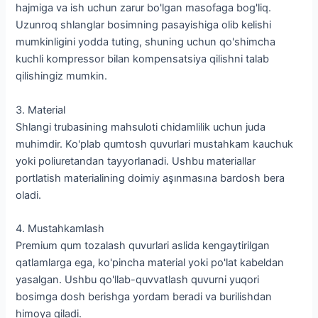
hajmiga va ish uchun zarur bo'lgan masofaga bog'liq.
Uzunroq shlanglar bosimning pasayishiga olib kelishi
mumkinligini yodda tuting, shuning uchun qo'shimcha
kuchli kompressor bilan kompensatsiya qilishni talab
qilishingiz mumkin.
3. Material
Shlangi trubasining mahsuloti chidamlilik uchun juda
muhimdir. Ko'plab qumtosh quvurlari mustahkam kauchuk
yoki poliuretandan tayyorlanadi. Ushbu materiallar
portlatish materialining doimiy aşınmasına bardosh bera
oladi.
4. Mustahkamlash
Premium qum tozalash quvurlari aslida kengaytirilgan
qatlamlarga ega, ko'pincha material yoki po'lat kabeldan
yasalgan. Ushbu qo'llab-quvvatlash quvurni yuqori
bosimga dosh berishga yordam beradi va burilishdan
himoya qiladi.