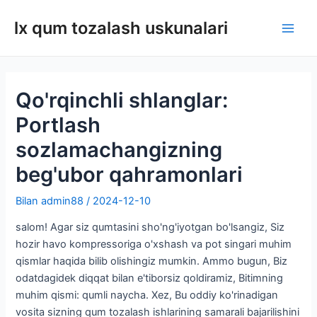
Tarkibga
lx qum tozalash uskunalari
oʻtish
Asos
men
Qo'rqinchli shlanglar:
Portlash
sozlamachangizning
beg'ubor qahramonlari
Bilan
admin88
/
2024-12-10
salom! Agar siz qumtasini sho'ng'iyotgan bo'lsangiz, Siz
hozir havo kompressoriga o'xshash va pot singari muhim
qismlar haqida bilib olishingiz mumkin. Ammo bugun, Biz
odatdagidek diqqat bilan e'tiborsiz qoldiramiz, Bitimning
muhim qismi: qumli naycha. Xez, Bu oddiy ko'rinadigan
vosita sizning qum tozalash ishlarining samarali bajarilishini