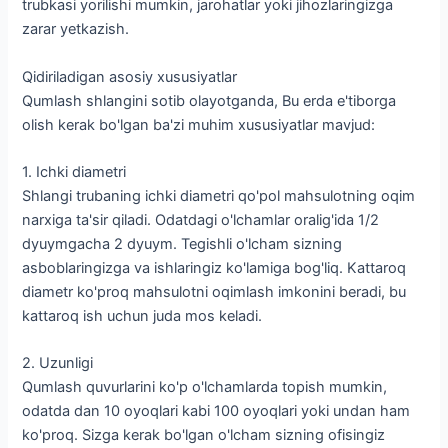
trubkasi yorilishi mumkin, jarohatlar yoki jihozlaringizga
zarar yetkazish.
Qidiriladigan asosiy xususiyatlar
Qumlash shlangini sotib olayotganda, Bu erda e'tiborga
olish kerak bo'lgan ba'zi muhim xususiyatlar mavjud:
1. Ichki diametri
Shlangi trubaning ichki diametri qo'pol mahsulotning oqim
narxiga ta'sir qiladi. Odatdagi o'lchamlar oralig'ida 1/2
dyuymgacha 2 dyuym. Tegishli o'lcham sizning
asboblaringizga va ishlaringiz ko'lamiga bog'liq. Kattaroq
diametr ko'proq mahsulotni oqimlash imkonini beradi, bu
kattaroq ish uchun juda mos keladi.
2. Uzunligi
Qumlash quvurlarini ko'p o'lchamlarda topish mumkin,
odatda dan 10 oyoqlari kabi 100 oyoqlari yoki undan ham
ko'proq. Sizga kerak bo'lgan o'lcham sizning ofisingiz