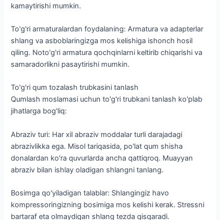
kamaytirishi mumkin.
To'g'ri armaturalardan foydalaning: Armatura va adapterlar
shlang va asboblaringizga mos kelishiga ishonch hosil
qiling. Noto'g'ri armatura qochqinlarni keltirib chiqarishi va
samaradorlikni pasaytirishi mumkin.
To'g'ri qum tozalash trubkasini tanlash
Qumlash moslamasi uchun to'g'ri trubkani tanlash ko'plab
jihatlarga bog'liq:
Abraziv turi: Har xil abraziv moddalar turli darajadagi
abrazivlikka ega. Misol tariqasida, po'lat qum shisha
donalardan ko'ra quvurlarda ancha qattiqroq. Muayyan
abraziv bilan ishlay oladigan shlangni tanlang.
Bosimga qo'yiladigan talablar: Shlangingiz havo
kompressoringizning bosimiga mos kelishi kerak. Stressni
bartaraf eta olmaydigan shlang tezda qisqaradi.