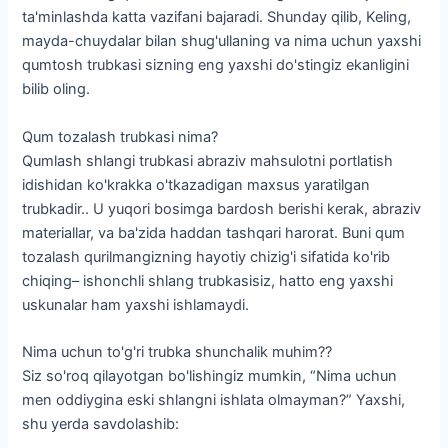
ta'minlashda katta vazifani bajaradi. Shunday qilib, Keling,
mayda-chuydalar bilan shug'ullaning va nima uchun yaxshi
qumtosh trubkasi sizning eng yaxshi do'stingiz ekanligini
bilib oling.
Qum tozalash trubkasi nima?
Qumlash shlangi trubkasi abraziv mahsulotni portlatish
idishidan ko'krakka o'tkazadigan maxsus yaratilgan
trubkadir.. U yuqori bosimga bardosh berishi kerak, abraziv
materiallar, va ba'zida haddan tashqari harorat. Buni qum
tozalash qurilmangizning hayotiy chizig'i sifatida ko'rib
chiqing– ishonchli shlang trubkasisiz, hatto eng yaxshi
uskunalar ham yaxshi ishlamaydi.
Nima uchun to'g'ri trubka shunchalik muhim??
Siz so'roq qilayotgan bo'lishingiz mumkin, “Nima uchun
men oddiygina eski shlangni ishlata olmayman?” Yaxshi,
shu yerda savdolashib: