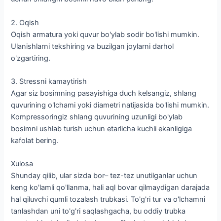
2. Oqish
Oqish armatura yoki quvur bo'ylab sodir bo'lishi mumkin.
Ulanishlarni tekshiring va buzilgan joylarni darhol
o'zgartiring.
3. Stressni kamaytirish
Agar siz bosimning pasayishiga duch kelsangiz, shlang
quvurining o'lchami yoki diametri natijasida bo'lishi mumkin.
Kompressoringiz shlang quvurining uzunligi bo'ylab
bosimni ushlab turish uchun etarlicha kuchli ekanligiga
kafolat bering.
Xulosa
Shunday qilib, ular sizda bor– tez-tez unutilganlar uchun
keng ko'lamli qo'llanma, hali aql bovar qilmaydigan darajada
hal qiluvchi qumli tozalash trubkasi. To'g'ri tur va o'lchamni
tanlashdan uni to'g'ri saqlashgacha, bu oddiy trubka