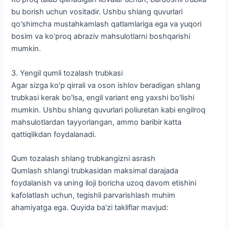
bu borish uchun vositadir. Ushbu shlang quvurlari
qo'shimcha mustahkamlash qatlamlariga ega va yuqori
bosim va ko'proq abraziv mahsulotlarni boshqarishi
mumkin.
3. Yengil qumli tozalash trubkasi
Agar sizga ko'p qirrali va oson ishlov beradigan shlang
trubkasi kerak bo'lsa, engil variant eng yaxshi bo'lishi
mumkin. Ushbu shlang quvurlari poliuretan kabi engilroq
mahsulotlardan tayyorlangan, ammo baribir katta
qattiqlikdan foydalanadi.
Qum tozalash shlang trubkangizni asrash
Qumlash shlangi trubkasidan maksimal darajada
foydalanish va uning iloji boricha uzoq davom etishini
kafolatlash uchun, tegishli parvarishlash muhim
ahamiyatga ega. Quyida ba'zi takliflar mavjud: