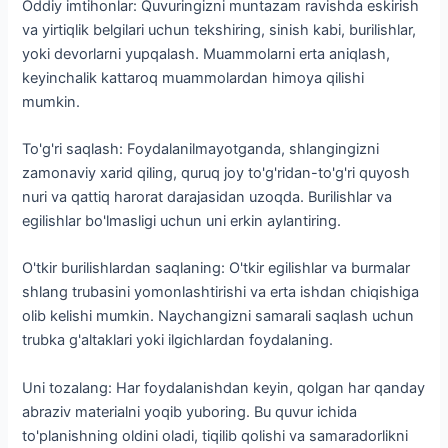
Oddiy imtihonlar: Quvuringizni muntazam ravishda eskirish
va yirtiqlik belgilari uchun tekshiring, sinish kabi, burilishlar,
yoki devorlarni yupqalash. Muammolarni erta aniqlash,
keyinchalik kattaroq muammolardan himoya qilishi
mumkin.
To'g'ri saqlash: Foydalanilmayotganda, shlangingizni
zamonaviy xarid qiling, quruq joy to'g'ridan-to'g'ri quyosh
nuri va qattiq harorat darajasidan uzoqda. Burilishlar va
egilishlar bo'lmasligi uchun uni erkin aylantiring.
O'tkir burilishlardan saqlaning: O'tkir egilishlar va burmalar
shlang trubasini yomonlashtirishi va erta ishdan chiqishiga
olib kelishi mumkin. Naychangizni samarali saqlash uchun
trubka g'altaklari yoki ilgichlardan foydalaning.
Uni tozalang: Har foydalanishdan keyin, qolgan har qanday
abraziv materialni yoqib yuboring. Bu quvur ichida
to'planishning oldini oladi, tiqilib qolishi va samaradorlikni