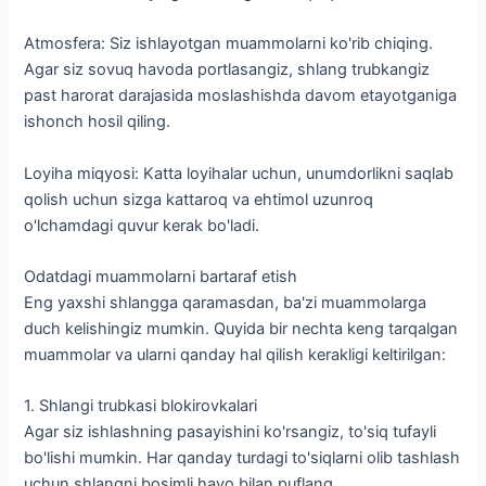
Atmosfera: Siz ishlayotgan muammolarni ko'rib chiqing.
Agar siz sovuq havoda portlasangiz, shlang trubkangiz
past harorat darajasida moslashishda davom etayotganiga
ishonch hosil qiling.
Loyiha miqyosi: Katta loyihalar uchun, unumdorlikni saqlab
qolish uchun sizga kattaroq va ehtimol uzunroq
o'lchamdagi quvur kerak bo'ladi.
Odatdagi muammolarni bartaraf etish
Eng yaxshi shlangga qaramasdan, ba'zi muammolarga
duch kelishingiz mumkin. Quyida bir nechta keng tarqalgan
muammolar va ularni qanday hal qilish kerakligi keltirilgan:
1. Shlangi trubkasi blokirovkalari
Agar siz ishlashning pasayishini ko'rsangiz, to'siq tufayli
bo'lishi mumkin. Har qanday turdagi to'siqlarni olib tashlash
uchun shlangni bosimli havo bilan puflang.