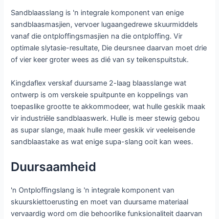
Sandblaasslang is 'n integrale komponent van enige
sandblaasmasjien, vervoer lugaangedrewe skuurmiddels
vanaf die ontploffingsmasjien na die ontploffing. Vir
optimale slytasie-resultate, Die deursnee daarvan moet drie
of vier keer groter wees as dié van sy teikenspuitstuk.
Kingdaflex verskaf duursame 2-laag blaasslange wat
ontwerp is om verskeie spuitpunte en koppelings van
toepaslike grootte te akkommodeer, wat hulle geskik maak
vir industriële sandblaaswerk. Hulle is meer stewig gebou
as supar slange, maak hulle meer geskik vir veeleisende
sandblaastake as wat enige supa-slang ooit kan wees.
Duursaamheid
'n Ontploffingslang is 'n integrale komponent van
skuurskiettoerusting en moet van duursame materiaal
vervaardig word om die behoorlike funksionaliteit daarvan