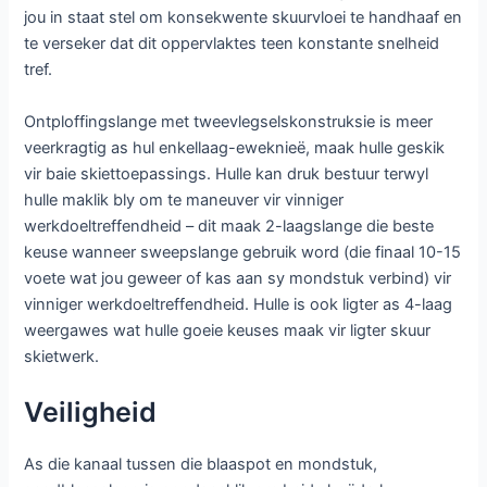
jou in staat stel om konsekwente skuurvloei te handhaaf en
te verseker dat dit oppervlaktes teen konstante snelheid
tref.
Ontploffingslange met tweevlegselskonstruksie is meer
veerkragtig as hul enkellaag-eweknieë, maak hulle geskik
vir baie skiettoepassings. Hulle kan druk bestuur terwyl
hulle maklik bly om te maneuver vir vinniger
werkdoeltreffendheid – dit maak 2-laagslange die beste
keuse wanneer sweepslange gebruik word (die finaal 10-15
voete wat jou geweer of kas aan sy mondstuk verbind) vir
vinniger werkdoeltreffendheid. Hulle is ook ligter as 4-laag
weergawes wat hulle goeie keuses maak vir ligter skuur
skietwerk.
Veiligheid
As die kanaal tussen die blaaspot en mondstuk,