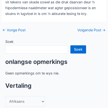
vir tekens van skade sowel as die druk daarvan deur 'n
hipodermiese naaldmeter wat agter geposisioneer is en
skuins in lugvloei in is om 'n akkurate lesing te kry.
Posnavigasie
←
Vorige Post
Volgende Post
→
Soek
Soek
onlangse opmerkings
Geen opmerkings om te wys nie.
Vertaling