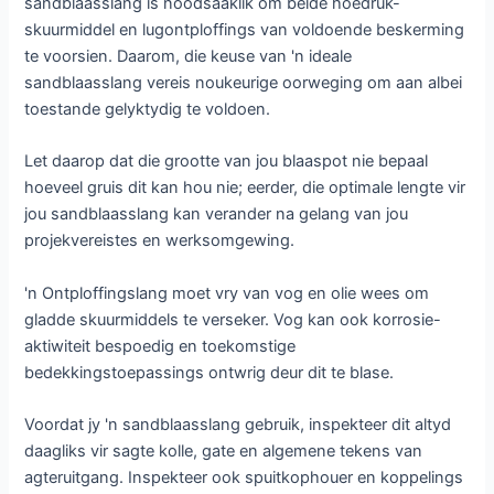
sandblaasslang is noodsaaklik om beide hoëdruk-
skuurmiddel en lugontploffings van voldoende beskerming
te voorsien. Daarom, die keuse van 'n ideale
sandblaasslang vereis noukeurige oorweging om aan albei
toestande gelyktydig te voldoen.
Let daarop dat die grootte van jou blaaspot nie bepaal
hoeveel gruis dit kan hou nie; eerder, die optimale lengte vir
jou sandblaasslang kan verander na gelang van jou
projekvereistes en werksomgewing.
'n Ontploffingslang moet vry van vog en olie wees om
gladde skuurmiddels te verseker. Vog kan ook korrosie-
aktiwiteit bespoedig en toekomstige
bedekkingstoepassings ontwrig deur dit te blase.
Voordat jy 'n sandblaasslang gebruik, inspekteer dit altyd
daagliks vir sagte kolle, gate en algemene tekens van
agteruitgang. Inspekteer ook spuitkophouer en koppelings