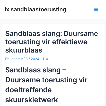
Slaan
lx sandblaastoerusting
oor
Hoof
na
inhoud
spys
Sandblaas slang: Duursame
toerusting vir effektiewe
skuurblaas
Deur
admin88
/
2024-11-01
Sandblaas slang –
Duursame toerusting vir
doeltreffende
skuurskietwerk