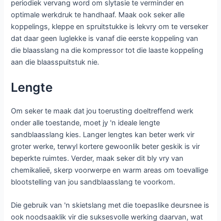
periodiek vervang word om slytasie te verminder en
optimale werkdruk te handhaaf. Maak ook seker alle
koppelings, kleppe en spruitstukke is lekvry om te verseker
dat daar geen luglekke is vanaf die eerste koppeling van
die blaasslang na die kompressor tot die laaste koppeling
aan die blaasspuitstuk nie.
Lengte
Om seker te maak dat jou toerusting doeltreffend werk
onder alle toestande, moet jy 'n ideale lengte
sandblaasslang kies. Langer lengtes kan beter werk vir
groter werke, terwyl kortere gewoonlik beter geskik is vir
beperkte ruimtes. Verder, maak seker dit bly vry van
chemikalieë, skerp voorwerpe en warm areas om toevallige
blootstelling van jou sandblaasslang te voorkom.
Die gebruik van 'n skietslang met die toepaslike deursnee is
ook noodsaaklik vir die suksesvolle werking daarvan, wat