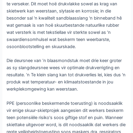
te verseker. Dit moet hoë drukvlakke sowel as krag van
skietwerk kan weerstaan, slytasie en korrosie; in die
besonder sal 'n kwaliteit sandblaasslang 'n binneband hê
wat gemaak is van hoë skuurbestande natuurlike rubber
wat versterk is met tekstiellae vir sterkte sowel as 'n
swaardiensomhulsel wat beskerm teen weerbarste,
osoonblootstelling en skuurskade.
Die deursnee van ’n blaasmondstuk moet drie keer groter
as sy slangdeursnee wees vir optimale drukverrigting en
resultate. ’n Te klein slang kan tot drukverlies lei, kies dus 'n
produk wat temperatuur- en klimaatstoestande in jou
werkplekomgewing kan weerstaan.
PPE (persoonlike beskermende toerusting) is noodsaaklik
vir enige skuur-skietprojek aangesien dit werkers beskerm
teen potensiële risiko's soos giftige stof en puin. Wanneer
skiettake uitgevoer word, is dit noodsaaklik dat werkers die
regte veiligheidstoerusting soos maskers dra, respirators