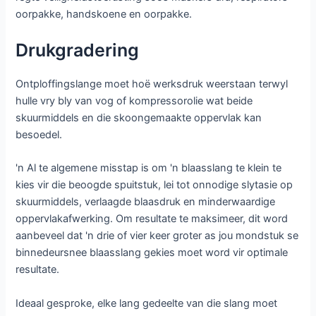
oorpakke, handskoene en oorpakke.
Drukgradering
Ontploffingslange moet hoë werksdruk weerstaan ​​terwyl
hulle vry bly van vog of kompressorolie wat beide
skuurmiddels en die skoongemaakte oppervlak kan
besoedel.
'n Al te algemene misstap is om 'n blaasslang te klein te
kies vir die beoogde spuitstuk, lei tot onnodige slytasie op
skuurmiddels, verlaagde blaasdruk en minderwaardige
oppervlakafwerking. Om resultate te maksimeer, dit word
aanbeveel dat 'n drie of vier keer groter as jou mondstuk se
binnedeursnee blaasslang gekies moet word vir optimale
resultate.
Ideaal gesproke, elke lang gedeelte van die slang moet