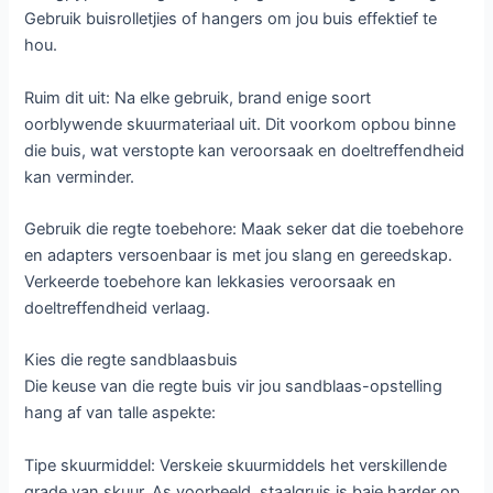
Gebruik buisrolletjies of hangers om jou buis effektief te
hou.
Ruim dit uit: Na elke gebruik, brand enige soort
oorblywende skuurmateriaal uit. Dit voorkom opbou binne
die buis, wat verstopte kan veroorsaak en doeltreffendheid
kan verminder.
Gebruik die regte toebehore: Maak seker dat die toebehore
en adapters versoenbaar is met jou slang en gereedskap.
Verkeerde toebehore kan lekkasies veroorsaak en
doeltreffendheid verlaag.
Kies die regte sandblaasbuis
Die keuse van die regte buis vir jou sandblaas-opstelling
hang af van talle aspekte:
Tipe skuurmiddel: Verskeie skuurmiddels het verskillende
grade van skuur. As voorbeeld, staalgruis is baie harder op