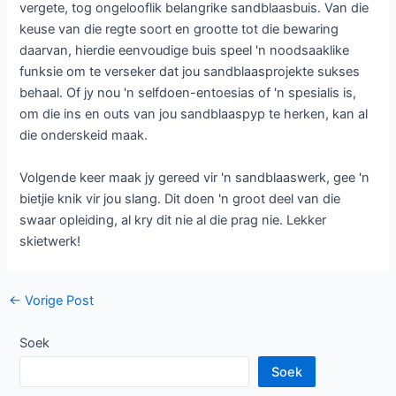
vergete, tog ongelooflik belangrike sandblaasbuis. Van die
keuse van die regte soort en grootte tot die bewaring
daarvan, hierdie eenvoudige buis speel 'n noodsaaklike
funksie om te verseker dat jou sandblaasprojekte sukses
behaal. Of jy nou 'n selfdoen-entoesias of 'n spesialis is,
om die ins en outs van jou sandblaaspyp te herken, kan al
die onderskeid maak.
Volgende keer maak jy gereed vir 'n sandblaaswerk, gee 'n
bietjie knik vir jou slang. Dit doen 'n groot deel van die
swaar opleiding, al kry dit nie al die prag nie. Lekker
skietwerk!
Posnavigasie
←
Vorige Post
Soek
Soek