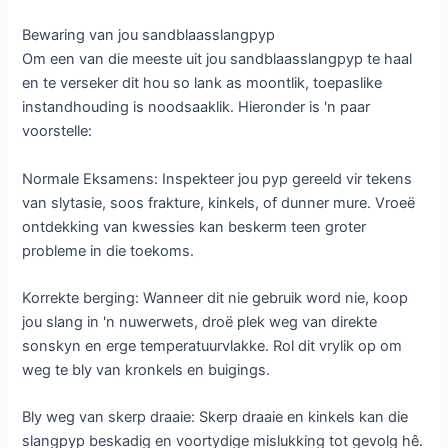
Bewaring van jou sandblaasslangpyp
Om een ​​van die meeste uit jou sandblaasslangpyp te haal
en te verseker dit hou so lank as moontlik, toepaslike
instandhouding is noodsaaklik. Hieronder is 'n paar
voorstelle:
Normale Eksamens: Inspekteer jou pyp gereeld vir tekens
van slytasie, soos frakture, kinkels, of dunner mure. Vroeë
ontdekking van kwessies kan beskerm teen groter
probleme in die toekoms.
Korrekte berging: Wanneer dit nie gebruik word nie, koop
jou slang in 'n nuwerwets, droë plek weg van direkte
sonskyn en erge temperatuurvlakke. Rol dit vrylik op om
weg te bly van kronkels en buigings.
Bly weg van skerp draaie: Skerp draaie en kinkels kan die
slangpyp beskadig en voortydige mislukking tot gevolg hê.