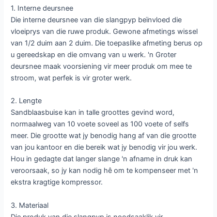
1. Interne deursnee
Die interne deursnee van die slangpyp beïnvloed die
vloeiprys van die ruwe produk. Gewone afmetings wissel
van 1/2 duim aan 2 duim. Die toepaslike afmeting berus op
u gereedskap en die omvang van u werk. 'n Groter
deursnee maak voorsiening vir meer produk om mee te
stroom, wat perfek is vir groter werk.
2. Lengte
Sandblaasbuise kan in talle groottes gevind word,
normaalweg van 10 voete soveel as 100 voete of selfs
meer. Die grootte wat jy benodig hang af van die grootte
van jou kantoor en die bereik wat jy benodig vir jou werk.
Hou in gedagte dat langer slange 'n afname in druk kan
veroorsaak, so jy kan nodig hê om te kompenseer met 'n
ekstra kragtige kompressor.
3. Materiaal
Die produk van die slangpyp is noodsaaklik vir