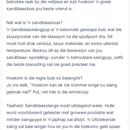
betrokke raak by die netjiese en kyk hoekom 'n goeie
sandblaasbuis jou beste vriend is.
Net wat is 'n sandblaasbuis?
'n Sandblaasslangpyp is 'n besonder geskape buis wat die
skuurproduk van die blaaspot na die spuitpunt dra. Dit
moet hoë druk verduur, skuur materiale, en soms uiterste
temperature. Beskou dit as die lewenslyn van jou
sandblaas-opstelling– sonder 'n betroubare slangpyp, selfs
die beste toerusting sal nie goed presteer nie.
Hoekom is die regte buis so belangrik?
Jy vra dalk, “Hoekom kan ek nie sommer enige ou slang
gebruik nie?” Put, net hier is die winskoop:
Taaiheid: Sandblaasslange moet uitdagend wees. Hulle
word voortdurend geteister met growwe produkte wat
minder slangpype in 'n japtrap sal afslyt. ’n Uitstekende
slang sal baie langer hou en jou in die toekoms geld spaar.