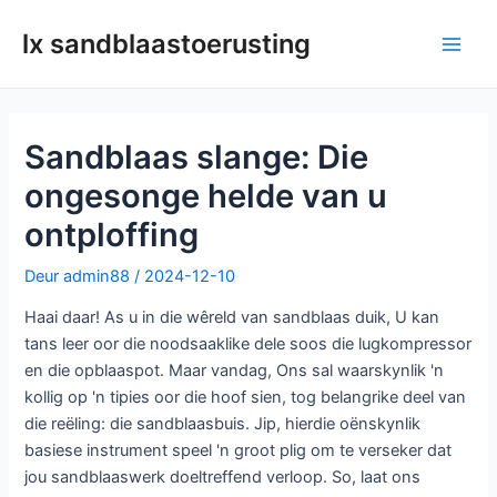
Slaan
lx sandblaastoerusting
oor
Hoof
na
inhoud
spys
Sandblaas slange: Die
ongesonge helde van u
ontploffing
Deur
admin88
/
2024-12-10
Haai daar! As u in die wêreld van sandblaas duik, U kan
tans leer oor die noodsaaklike dele soos die lugkompressor
en die opblaaspot. Maar vandag, Ons sal waarskynlik 'n
kollig op 'n tipies oor die hoof sien, tog belangrike deel van
die reëling: die sandblaasbuis. Jip, hierdie oënskynlik
basiese instrument speel 'n groot plig om te verseker dat
jou sandblaaswerk doeltreffend verloop. So, laat ons