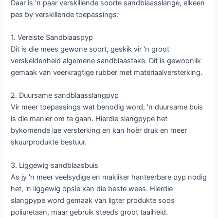
Daar is 'n paar verskillende soorte sandblaasslange, elkeen
pas by verskillende toepassings:
1. Vereiste Sandblaaspyp
Dit is die mees gewone soort, geskik vir 'n groot
verskeidenheid algemene sandblaastake. Dit is gewoonlik
gemaak van veerkragtige rubber met materiaalversterking.
2. Duursame sandblaasslangpyp
Vir meer toepassings wat benodig word, 'n duursame buis
is die manier om te gaan. Hierdie slangpype het
bykomende lae versterking en kan hoër druk en meer
skuurprodukte bestuur.
3. Liggewig sandblaasbuis
As jy 'n meer veelsydige en makliker hanteerbare pyp nodig
het, 'n liggewig opsie kan die beste wees. Hierdie
slangpype word gemaak van ligter produkte soos
poliuretaan, maar gebruik steeds groot taaiheid.