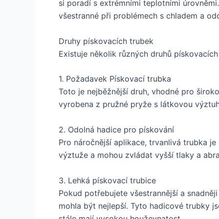
si poradí s extrémními teplotními úrovněmi
všestranné při problémech s chladem a od
Druhy pískovacích trubek
Existuje několik různých druhů pískovacích
1. Požadavek Pískovací trubka
Toto je nejběžnější druh, vhodné pro širok
vyrobena z pružné pryže s látkovou výztu
2. Odolná hadice pro pískování
Pro náročnější aplikace, trvanlivá trubka j
výztuže a mohou zvládat vyšší tlaky a abra
3. Lehká pískovací trubice
Pokud potřebujete všestrannější a snadněji
mohla být nejlepší. Tyto hadicové trubky js
stále mají vysokou houževnatost.