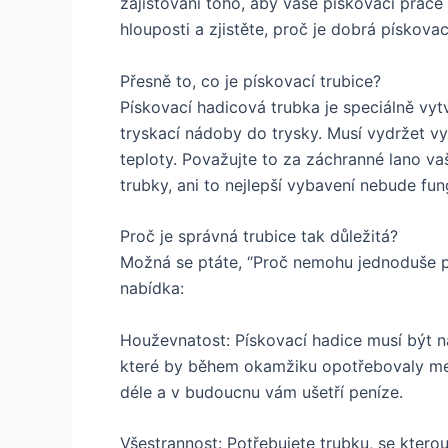
zajišťování toho, aby vaše pískovací práce 
hlouposti a zjistěte, proč je dobrá pískovac
Přesně to, co je pískovací trubice?
Pískovací hadicová trubka je speciálně vytv
tryskací nádoby do trysky. Musí vydržet vys
teploty. Považujte to za záchranné lano va
trubky, ani to nejlepší vybavení nebude fu
Proč je správná trubice tak důležitá?
Možná se ptáte, “Proč nemohu jednoduše po
nabídka:
Houževnatost: Pískovací hadice musí být n
které by během okamžiku opotřebovaly men
déle a v budoucnu vám ušetří peníze.
Všestrannost: Potřebujete trubku, se ktero