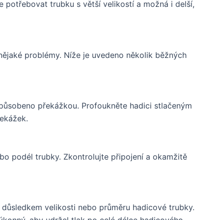
e potřebovat trubku s větší velikostí a možná i delší,
a nějaké problémy. Níže je uvedeno několik běžných
způsobeno překážkou. Profoukněte hadici stlačeným
řekážek.
o podél trubky. Zkontrolujte připojení a okamžitě
t důsledkem velikosti nebo průměru hadicové trubky.