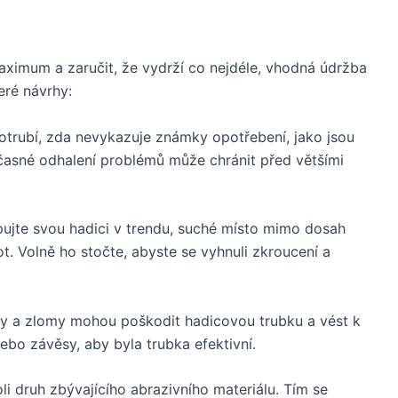
maximum a zaručit, že vydrží co nejdéle, vhodná údržba
eré návrhy:
potrubí, zda nevykazuje známky opotřebení, jako jsou
Včasné odhalení problémů může chránit před většími
pujte svou hadici v trendu, suché místo mimo dosah
t. Volně ho stočte, abyste se vyhnuli zkroucení a
y a zlomy mohou poškodit hadicovou trubku a vést k
ebo závěsy, aby byla trubka efektivní.
oli druh zbývajícího abrazivního materiálu. Tím se