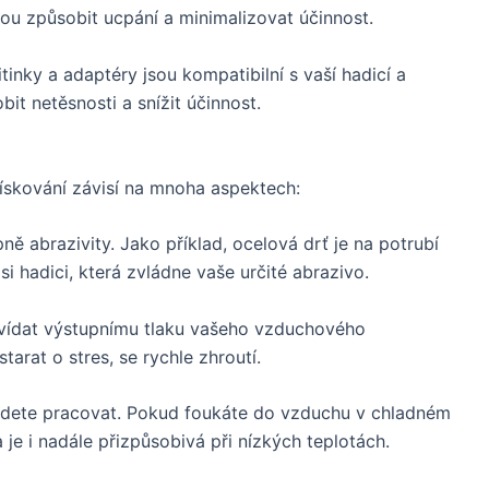
ou způsobit ucpání a minimalizovat účinnost.
itinky a adaptéry jsou kompatibilní s vaší hadicí a
t netěsnosti a snížit účinnost.
ískování závisí na mnoha aspektech:
ně abrazivity. Jako příklad, ocelová drť je na potrubí
i hadici, která zvládne vaše určité abrazivo.
vídat výstupnímu tlaku vašeho vzduchového
arat o stres, se rychle zhroutí.
udete pracovat. Pokud foukáte do vzduchu v chladném
 je i nadále přizpůsobivá při nízkých teplotách.