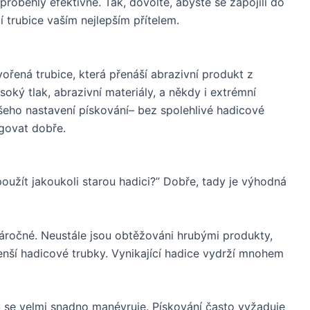
proběhly efektivně. Tak, dovolte, abyste se zapojili do
í trubice vaším nejlepším přítelem.
ořená trubice, která přenáší abrazivní produkt z
oký tlak, abrazivní materiály, a někdy i extrémní
šeho nastavení pískování– bez spolehlivé hadicové
ngovat dobře.
užít jakoukoli starou hadici?” Dobře, tady je výhodná
áročné. Neustále jsou obtěžováni hrubými produkty,
ší hadicové trubky. Vynikající hadice vydrží mnohem
u se velmi snadno manévruje. Pískování často vyžaduje