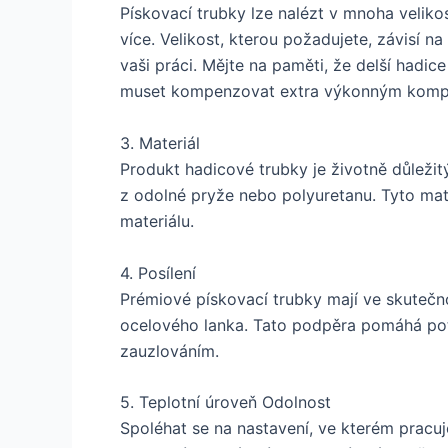
Pískovací trubky lze nalézt v mnoha veliko
více. Velikost, kterou požadujete, závisí 
vaši práci. Mějte na paměti, že delší hadi
muset kompenzovat extra výkonným komp
3. Materiál
Produkt hadicové trubky je životně důleži
z odolné pryže nebo polyuretanu. Tyto mat
materiálu.
4. Posílení
Prémiové pískovací trubky mají ve skutečno
ocelového lanka. Tato podpěra pomáhá pot
zauzlováním.
5. Teplotní úroveň Odolnost
Spoléhat se na nastavení, ve kterém pracu