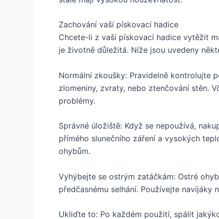
Zachování vaší pískovací hadice
Chcete-li z vaší pískovací hadice vytěžit 
je životně důležitá. Níže jsou uvedeny někt
Normální zkoušky: Pravidelně kontrolujte 
zlomeniny, zvraty, nebo ztenčování stěn. 
problémy.
Správné úložiště: Když se nepoužívá, naku
přímého slunečního záření a vysokých teplo
ohybům.
Vyhýbejte se ostrým zatáčkám: Ostré ohyb
předčasnému selhání. Používejte navijáky n
Ukliďte to: Po každém použití, spálit jakýk