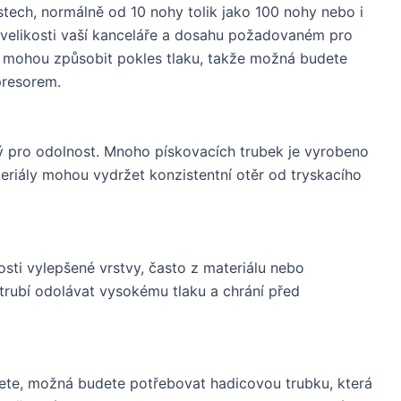
stech, normálně od 10 nohy tolik jako 100 nohy nebo i
na velikosti vaší kanceláře a dosahu požadovaném pro
ce mohou způsobit pokles tlaku, takže možná budete
resorem.
tý pro odolnost. Mnoho pískovacích trubek je vyrobeno
eriály mohou vydržet konzistentní otěr od tryskacího
sti vylepšené vrstvy, často z materiálu nebo
rubí odolávat vysokému tlaku a chrání před
jete, možná budete potřebovat hadicovou trubku, která