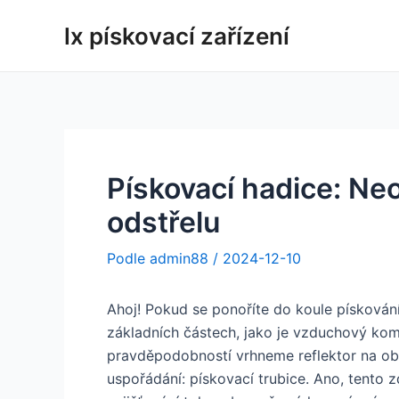
Přejít
lx pískovací zařízení
na
obsah
Pískovací hadice: Ne
odstřelu
Podle
admin88
/
2024-12-10
Ahoj! Pokud se ponoříte do koule pískován
základních částech, jako je vzduchový kom
pravděpodobností vrhneme reflektor na obv
uspořádání: pískovací trubice. Ano, tento z