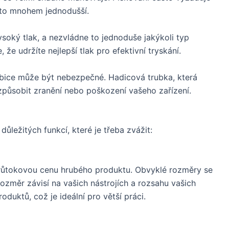
e to mnohem jednodušší.
soký tlak, a nezvládne to jednoduše jakýkoli typ
 že udržíte nejlepší tlak pro efektivní tryskání.
ubice může být nebezpečné. Hadicová trubka, která
působit zranění nebo poškození vašeho zařízení.
důležitých funkcí, které je třeba zvážit:
průtokovou cenu hrubého produktu. Obvyklé rozměry se
ozměr závisí na vašich nástrojích a rozsahu vašich
oduktů, což je ideální pro větší práci.