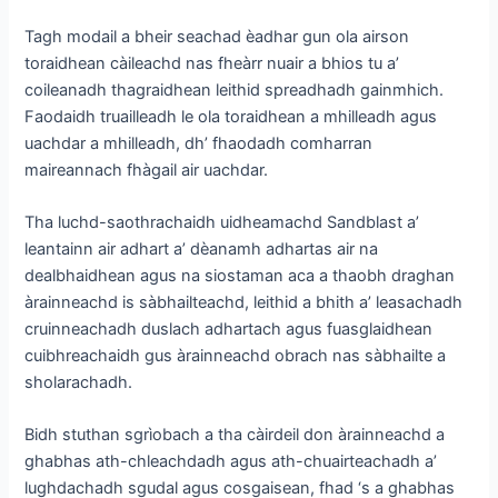
Tagh modail a bheir seachad èadhar gun ola airson
toraidhean càileachd nas fheàrr nuair a bhios tu a’
coileanadh thagraidhean leithid spreadhadh gainmhich.
Faodaidh truailleadh le ola toraidhean a mhilleadh agus
uachdar a mhilleadh, dh’ fhaodadh comharran
maireannach fhàgail air uachdar.
Tha luchd-saothrachaidh uidheamachd Sandblast a’
leantainn air adhart a’ dèanamh adhartas air na
dealbhaidhean agus na siostaman aca a thaobh draghan
àrainneachd is sàbhailteachd, leithid a bhith a’ leasachadh
cruinneachadh duslach adhartach agus fuasglaidhean
cuibhreachaidh gus àrainneachd obrach nas sàbhailte a
sholarachadh.
Bidh stuthan sgrìobach a tha càirdeil don àrainneachd a
ghabhas ath-chleachdadh agus ath-chuairteachadh a’
lughdachadh sgudal agus cosgaisean, fhad ‘s a ghabhas