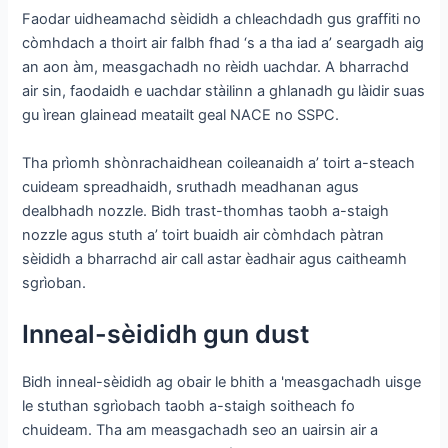
Faodar uidheamachd sèididh a chleachdadh gus graffiti no
còmhdach a thoirt air falbh fhad ‘s a tha iad a’ seargadh aig
an aon àm, measgachadh no rèidh uachdar. A bharrachd
air sin, faodaidh e uachdar stàilinn a ghlanadh gu làidir suas
gu ìrean glainead meatailt geal NACE no SSPC.
Tha prìomh shònrachaidhean coileanaidh a’ toirt a-steach
cuideam spreadhaidh, sruthadh meadhanan agus
dealbhadh nozzle. Bidh trast-thomhas taobh a-staigh
nozzle agus stuth a’ toirt buaidh air còmhdach pàtran
sèididh a bharrachd air call astar èadhair agus caitheamh
sgrìoban.
Inneal-sèididh gun dust
Bidh inneal-sèididh ag obair le bhith a 'measgachadh uisge
le stuthan sgrìobach taobh a-staigh soitheach fo
chuideam. Tha am measgachadh seo an uairsin air a