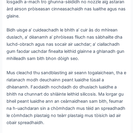
losgadh a-mach tro ghunna-sèididh no nozzle aig astaran
àrd airson pròiseasan cinneasachaidh nas luaithe agus nas
glaine.
Bidh uisge a’ cuideachadh le bhith a’ cuir às do mhìrean
duslach, a’ dèanamh a’ phròiseas fliuch nas sàbhailte dha
luchd-obrach agus nas socair air uachdar; a’ ciallachadh
gum faodar uachdar fìnealta leithid glainne a ghlanadh gun
mhilleadh sam bith bhon dòigh seo.
Mus cleachd thu sandblasting air seann togalaichean, tha e
riatanach modh deuchainn peant luaidhe tùsail a
dhèanamh. Faodaidh nochdadh do dhuslach luaidhe a
bhith na chunnart do shlàinte leithid silicosis. Ma lorgar gu
bheil peant luaidhe ann an ceàrnaidhean sam bith, feumar
na h-uachdaran sin a chòmhdach mus tèid an spreadhadh
le còmhdach plastaig no teàrr plastaig mus tòisich iad air
obair spreadhaidh.