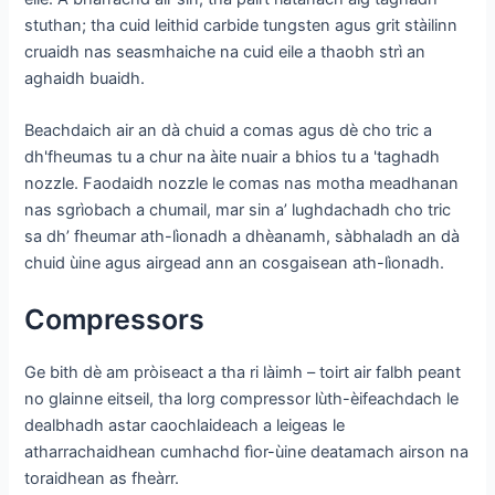
stuthan; tha cuid leithid carbide tungsten agus grit stàilinn
cruaidh nas seasmhaiche na cuid eile a thaobh strì an
aghaidh buaidh.
Beachdaich air an dà chuid a comas agus dè cho tric a
dh'fheumas tu a chur na àite nuair a bhios tu a 'taghadh
nozzle. Faodaidh nozzle le comas nas motha meadhanan
nas sgrìobach a chumail, mar sin a’ lughdachadh cho tric
sa dh’ fheumar ath-lìonadh a dhèanamh, sàbhaladh an dà
chuid ùine agus airgead ann an cosgaisean ath-lìonadh.
Compressors
Ge bith dè am pròiseact a tha ri làimh – toirt air falbh peant
no glainne eitseil, tha lorg compressor lùth-èifeachdach le
dealbhadh astar caochlaideach a leigeas le
atharrachaidhean cumhachd fìor-ùine deatamach airson na
toraidhean as fheàrr.