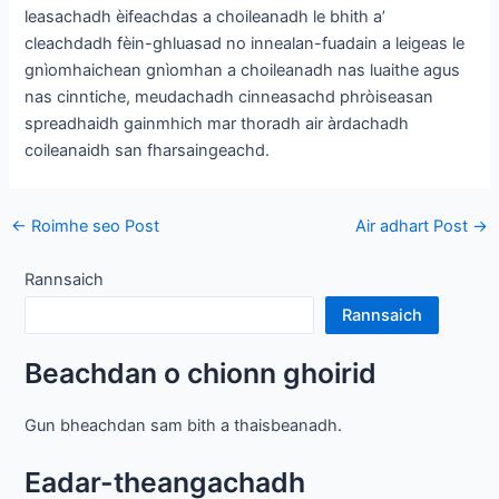
leasachadh èifeachdas a choileanadh le bhith a’
cleachdadh fèin-ghluasad no innealan-fuadain a leigeas le
gnìomhaichean gnìomhan a choileanadh nas luaithe agus
nas cinntiche, meudachadh cinneasachd phròiseasan
spreadhaidh gainmhich mar thoradh air àrdachadh
coileanaidh san fharsaingeachd.
Drivision
←
Roimhe seo Post
Air adhart Post
→
Post
Rannsaich
Rannsaich
Beachdan o chionn ghoirid
Gun bheachdan sam bith a thaisbeanadh.
Eadar-theangachadh