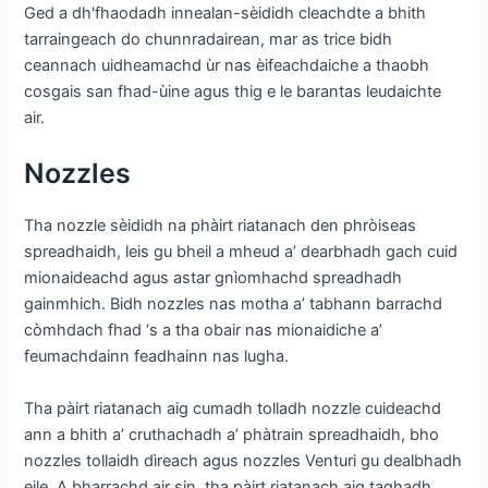
Ged a dh'fhaodadh innealan-sèididh cleachdte a bhith
tarraingeach do chunnradairean, mar as trice bidh
ceannach uidheamachd ùr nas èifeachdaiche a thaobh
cosgais san fhad-ùine agus thig e le barantas leudaichte
air.
Nozzles
Tha nozzle sèididh na phàirt riatanach den phròiseas
spreadhaidh, leis gu bheil a mheud a’ dearbhadh gach cuid
mionaideachd agus astar gnìomhachd spreadhadh
gainmhich. Bidh nozzles nas motha a’ tabhann barrachd
còmhdach fhad ‘s a tha obair nas mionaidiche a’
feumachdainn feadhainn nas lugha.
Tha pàirt riatanach aig cumadh tolladh nozzle cuideachd
ann a bhith a’ cruthachadh a’ phàtrain spreadhaidh, bho
nozzles tollaidh dìreach agus nozzles Venturi gu dealbhadh
eile. A bharrachd air sin, tha pàirt riatanach aig taghadh