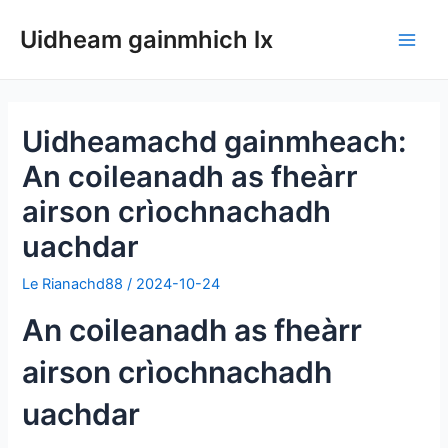
Air
Uidheam gainmhich lx
adhart
Clàr
gu
susbaint
Clui
Uidheamachd gainmheach:
An coileanadh as fheàrr
airson crìochnachadh
uachdar
Le
Rianachd88
/
2024-10-24
An coileanadh as fheàrr
airson crìochnachadh
uachdar