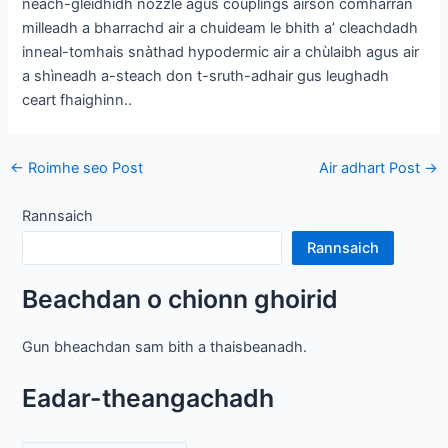
neach-gleidhidh nozzle agus couplings airson comharran
milleadh a bharrachd air a chuideam le bhith a’ cleachdadh
inneal-tomhais snàthad hypodermic air a chùlaibh agus air
a shìneadh a-steach don t-sruth-adhair gus leughadh
ceart fhaighinn..
Drivision
←
Roimhe seo Post
Air adhart Post
→
Post
Rannsaich
Rannsaich
Beachdan o chionn ghoirid
Gun bheachdan sam bith a thaisbeanadh.
Eadar-theangachadh