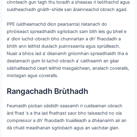
cinnteach gun tagh thu toradh a sheasas ri teòthachd agus
suidheachadh gnàth-shìde san àrainneachd obrach agad.
PPE (uidheamachd dìon pearsanta) riatanach do
phròiseact spreadhaidh sgrìobach sam bith leis gu bheil e
a’ dìon luchd-obrach bho chunnartan a dh’ fhaodadh a
bhith ann leithid duslach puinnseanta agus sprùilleach.
Nuair a bhios iad a’ dèanamh gnìomhan spreadhaidh tha e
deatamach gum bi luchd-obrach a’ caitheamh an gèar
sàbhailteachd ceart leithid masgaichean, analach coveralls,
miotagan agus coveralls.
Rangachadh Brùthadh
Feumaidh pìoban sèididh seasamh ri cuideaman obrach
àrd fhad ‘s a tha iad fhathast saor bho taiseachd no ola
compressor a dh’ fhaodadh truailleadh a dhèanamh air an
dà chuid meadhanan sgrìobach agus an uachdar glan.