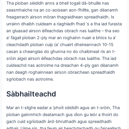
Tha pìoban sèididh anns a bheil togail dà-bhuille nas
seasmhaiche na an co-aoisean aon-fhillte, gan dèanamh
freagarrach airson mòran thagraidhean spreadhaidh. Is
urrainn dhaibh cuideam a riaghladh fhad ‘s a tha iad furasta
an gluasad airson èifeachdas obrach nas luaithe – tha seo
a’ fàgail pìoban 2-ply mar an roghainn nuair a bhios tu a’
cleachdadh pìoban cuip (a' chuairt dheireannach 10-15
casan a cheanglas do ghunna no do chaibineat ris an t-
sròin aige) airson èifeachdas obrach nas luaithe. Tha iad
cuideachd nas aotroime na dreachan 4-ply gan dèanamh
nan deagh roghainnean airson obraichean spreadhaidh
sgrìobach nas aotroime.
Sàbhailteachd
Mar an t-slighe eadar a 'phoit sèididh agus an t-sròin, Tha
pìoban gainmhich deatamach gus dìon gu leòr a thoirt do
gach cuid sgrìobadh àrd-bhruthadh agus spreadhadh
adhair. Uime sin, tha feum air beachdachadh gu faiceallach