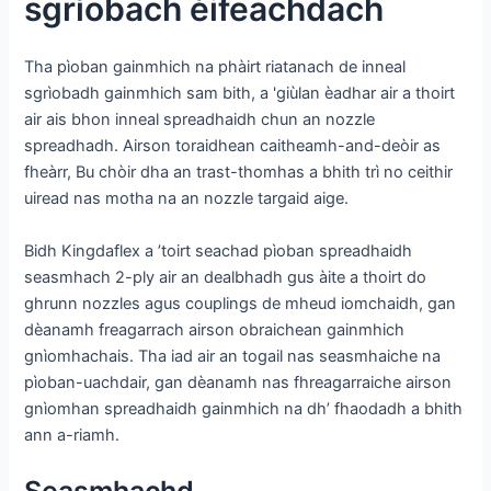
sgrìobach èifeachdach
Tha pìoban gainmhich na phàirt riatanach de inneal
sgrìobadh gainmhich sam bith, a 'giùlan èadhar air a thoirt
air ais bhon inneal spreadhaidh chun an nozzle
spreadhadh. Airson toraidhean caitheamh-and-deòir as
fheàrr, Bu chòir dha an trast-thomhas a bhith trì no ceithir
uiread nas motha na an nozzle targaid aige.
Bidh Kingdaflex a ’toirt seachad pìoban spreadhaidh
seasmhach 2-ply air an dealbhadh gus àite a thoirt do
ghrunn nozzles agus couplings de mheud iomchaidh, gan
dèanamh freagarrach airson obraichean gainmhich
gnìomhachais. Tha iad air an togail nas seasmhaiche na
pìoban-uachdair, gan dèanamh nas fhreagarraiche airson
gnìomhan spreadhaidh gainmhich na dh’ fhaodadh a bhith
ann a-riamh.