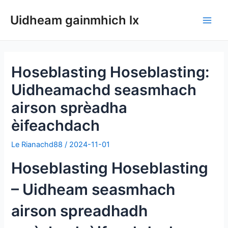
Air
Uidheam gainmhich lx
adhart
Clàr
gu
susbaint
Clui
Hoseblasting Hoseblasting:
Uidheamachd seasmhach
airson sprèadha
èifeachdach
Le
Rianachd88
/
2024-11-01
Hoseblasting Hoseblasting
– Uidheam seasmhach
airson spreadhadh