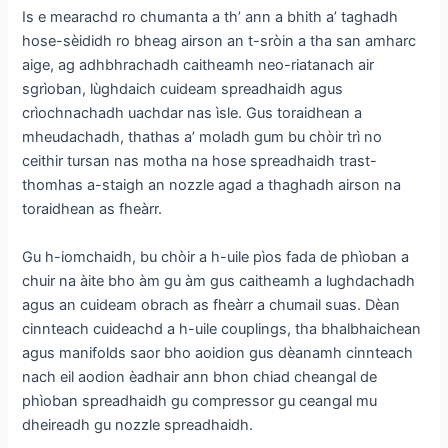
Is e mearachd ro chumanta a th’ ann a bhith a’ taghadh
hose-sèididh ro bheag airson an t-sròin a tha san amharc
aige, ag adhbhrachadh caitheamh neo-riatanach air
sgrìoban, lùghdaich cuideam spreadhaidh agus
crìochnachadh uachdar nas ìsle. Gus toraidhean a
mheudachadh, thathas a’ moladh gum bu chòir trì no
ceithir tursan nas motha na hose spreadhaidh trast-
thomhas a-staigh an nozzle agad a thaghadh airson na
toraidhean as fheàrr.
Gu h-iomchaidh, bu chòir a h-uile pìos fada de phìoban a
chuir na àite bho àm gu àm gus caitheamh a lughdachadh
agus an cuideam obrach as fheàrr a chumail suas. Dèan
cinnteach cuideachd a h-uile couplings, tha bhalbhaichean
agus manifolds saor bho aoidion gus dèanamh cinnteach
nach eil aodion èadhair ann bhon chiad cheangal de
phìoban spreadhaidh gu compressor gu ceangal mu
dheireadh gu nozzle spreadhaidh.