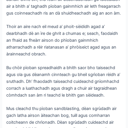
air a bhith a’ taghadh pìoban gainmhich air leth freagarrach
gus coinneachadh ris an dà shuidheachadh aig an aon àm.
Thoir an aire nach eil meud a’ phoit-sèididh agad a’
dearbhadh dè an ìre de ghrit a chumas e; seach, faodaidh
an fhaid as fheàrr airson do phìoban gainmhich
atharrachadh a rèir riatanasan a’ phròiseict agad agus an
àrainneachd obrach.
Bu chòir pìoban spreadhaidh a bhith saor bho taiseachd
agus ola gus dèanamh cinnteach gu bheil sgrìoban rèidh a’
sruthadh. Dh’ fhaodadh taiseachd cuideachd gnìomhachd
corrach a luathachadh agus dragh a chuir air tagraidhean
còmhdach san àm ri teachd le bhith gan sèideadh.
Mus cleachd thu pìoban sandblasting, dèan sgrùdadh air
gach latha airson àiteachan bog, tuill agus comharran
coitcheann de chrìonadh. Dèan sgrùdadh cuideachd air