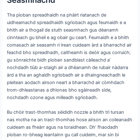
Seasmhachd
Tha pìoban spreadhaidh na phàirt riatanach de
uidheamachd spreadhaidh sgrìobach agus feumaidh e a
bhith air a thogail de stuth seasmhach gus dèanamh
cinnteach gu bheil e ag obair gu ceart. Feumaidh e a bhith
comasach air seasamh ri ìrean cuideam àrd a bharrachd air
feachd bho spreadhadh, caitheamh is deòir agus corruich;
gu sònraichte bidh pìoban sandblast càileachd a’
nochdadh tiùb a-staigh air a dhèanamh de rubair nàdarra
àrd a tha an aghaidh sgrìobadh air a dhaingneachadh le
pleitean aodach airson neart a bharrachd air còmhdach
trom-dhleastanas a dhìonas bho sgàineadh sìde,
nochdadh ozone agus milleadh sgrìobadh.
Bu chòir trast-thomhas sèididh nozzle a bhith trì tursan
nas motha na an trast-thomhas hose airson an coileanadh
cuideam as fheàrr agus na toraidhean. Dh’ fhaodadh
pìoban ro-bheag leantainn gu call cuideim, mar sin bi