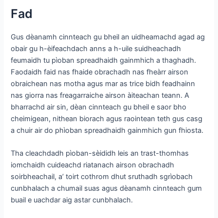
Fad
Gus dèanamh cinnteach gu bheil an uidheamachd agad ag
obair gu h-èifeachdach anns a h-uile suidheachadh
feumaidh tu pìoban spreadhaidh gainmhich a thaghadh.
Faodaidh faid nas fhaide obrachadh nas fheàrr airson
obraichean nas motha agus mar as trice bidh feadhainn
nas giorra nas freagarraiche airson àiteachan teann. A
bharrachd air sin, dèan cinnteach gu bheil e saor bho
cheimigean, nithean biorach agus raointean teth gus casg
a chuir air do phìoban spreadhaidh gainmhich gun fhiosta.
Tha cleachdadh pìoban-sèididh leis an trast-thomhas
iomchaidh cuideachd riatanach airson obrachadh
soirbheachail, a’ toirt cothrom dhut sruthadh sgrìobach
cunbhalach a chumail suas agus dèanamh cinnteach gum
buail e uachdar aig astar cunbhalach.