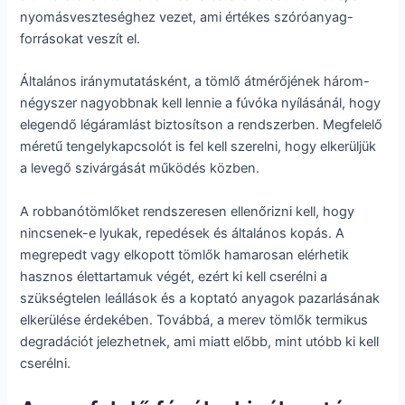
nyomásveszteséghez vezet, ami értékes szóróanyag-
forrásokat veszít el.
Általános iránymutatásként, a tömlő átmérőjének három-
négyszer nagyobbnak kell lennie a fúvóka nyílásánál, hogy
elegendő légáramlást biztosítson a rendszerben. Megfelelő
méretű tengelykapcsolót is fel kell szerelni, hogy elkerüljük
a levegő szivárgását működés közben.
A robbanótömlőket rendszeresen ellenőrizni kell, hogy
nincsenek-e lyukak, repedések és általános kopás. A
megrepedt vagy elkopott tömlők hamarosan elérhetik
hasznos élettartamuk végét, ezért ki kell cserélni a
szükségtelen leállások és a koptató anyagok pazarlásának
elkerülése érdekében. Továbbá, a merev tömlők termikus
degradációt jelezhetnek, ami miatt előbb, mint utóbb ki kell
cserélni.