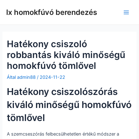
Ugrás
lx homokfúvó berendezés
a
Főm
tartalomra
Hatékony csiszoló
robbantás kiváló minőségű
homokfúvó tömlővel
Által
admin88
/
2024-11-22
Hatékony csiszolószórás
kiváló minőségű homokfúvó
tömlővel
A szemcseszórás felbecsülhetetlen értékű módszer a