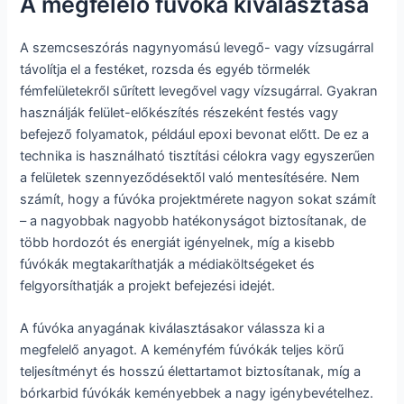
A megfelelő fúvóka kiválasztása
A szemcseszórás nagynyomású levegő- vagy vízsugárral
távolítja el a festéket, rozsda és egyéb törmelék
fémfelületekről sűrített levegővel vagy vízsugárral. Gyakran
használják felület-előkészítés részeként festés vagy
befejező folyamatok, például epoxi bevonat előtt. De ez a
technika is használható tisztítási célokra vagy egyszerűen
a felületek szennyeződésektől való mentesítésére. Nem
számít, hogy a fúvóka projektmérete nagyon sokat számít
– a nagyobbak nagyobb hatékonyságot biztosítanak, de
több hordozót és energiát igényelnek, míg a kisebb
fúvókák megtakaríthatják a médiaköltségeket és
felgyorsíthatják a projekt befejezési idejét.
A fúvóka anyagának kiválasztásakor válassza ki a
megfelelő anyagot. A keményfém fúvókák teljes körű
teljesítményt és hosszú élettartamot biztosítanak, míg a
bórkarbid fúvókák keményebbek a nagy igénybevételhez.