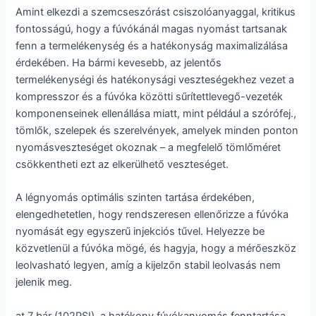
Amint elkezdi a szemcseszórást csiszolóanyaggal, kritikus
fontosságú, hogy a fúvókánál magas nyomást tartsanak
fenn a termelékenység és a hatékonyság maximalizálása
érdekében. Ha bármi kevesebb, az jelentős
termelékenységi és hatékonysági veszteségekhez vezet a
kompresszor és a fúvóka közötti sűrítettlevegő-vezeték
komponenseinek ellenállása miatt, mint például a szórófej.,
tömlők, szelepek és szerelvények, amelyek minden ponton
nyomásveszteséget okoznak – a megfelelő tömlőméret
csökkentheti ezt az elkerülhető veszteséget.
A légnyomás optimális szinten tartása érdekében,
elengedhetetlen, hogy rendszeresen ellenőrizze a fúvóka
nyomását egy egyszerű injekciós tűvel. Helyezze be
közvetlenül a fúvóka mögé, és hagyja, hogy a mérőeszköz
leolvasható legyen, amíg a kijelzőn stabil leolvasás nem
jelenik meg.
at 7 bár (102PSI), a hatékony fúvókanyomás fenntartása