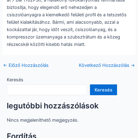
biztosítja, hogy elegendő erő nehezedjen a
csiszolóanyagra a kiemelkedő felületi profil és a tetszetős
felület kialakításához. Bármi, ami alacsonyabb, azzal a
kockázattal jár, hogy időt veszít, csiszolóanyag, és a
kompresszor üzemanyaga a szubsztrátum és a közeg
részecskéi közötti kisebb hatás miatt.
Hozzászólás
←
Előző Hozzászólás
Következő Hozzászólás
→
navigáció
Keresés
Keresés
legutóbbi hozzászólások
Nincs megjeleníthető megjegyzés.
Fordítás