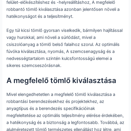
felület-előkészítéshez és -helyreállításhoz, A megfelelő
robbantó tömlő kiválasztása azonban jelentősen növeli a
hatékonyságot és a teljesítményt.
Egy túl kicsi tömlő gyorsan viselkedik, bármilyen hajlítással
vagy hurokkal, ami növeli a súrlódást, mivel a
csiszolóanyag a tömlő belső falaihoz szorul. Az optimális
fúvóka kiválasztása, nyomás, A szemcsenagyság és a
nedvességtartalom szintén kulcsfontosságú elemei a
sikeres szemcseszórásnak.
A megfelelő tömlő kiválasztása
Mivel elengedhetetlen a megfelelő tömlő kiválasztása a
robbantási berendezésekhez és projektekhez, az
anyagtípus és a berendezés specifikációinak
megfeleltetése az optimális teljesítmény elérése érdekében,
a hatékonyság és a biztonság a legfontosabb. Továbbá, az
alulméretezett tömlő természetes ellenállást hoz létre, ami