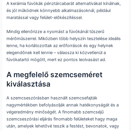
A kerámia fúvókák pénztárcabarát alternatívákat kínálnak,
és jól működnek könnyebb alkalmazásoknál, például
maratással vagy felület-előkészítéssel.
Mindig ellenőrizze a nyomást a fúvókánál tűszerű
mérőműszerrel. Miközben több helyszín tesztelése ideális
lenne, ha korlátozottak az erőforrások és egy helynek
elegendőnek kell lennie – válassza ki közvetlenül a
fúvókatartó mögött, mert ez pontos leolvasást ad.
A megfelelő szemcseméret
kiválasztása
A szemcseszórásban használt szemcsefajták
nagymértékben befolyásolják annak hatékonyságát és a
végeredmény minőségét. A finomabb szemcséjű
szemcseszórási eljárás finomabb felületeket hagy maga
után, amelyek lehetővé teszik a festést, bevonatok, vagy