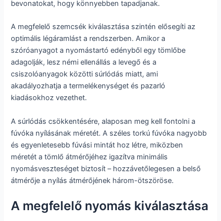
bevonatokat, hogy könnyebben tapadjanak.
A megfelelő szemcsék kiválasztása szintén elősegíti az
optimális légáramlást a rendszerben. Amikor a
szóróanyagot a nyomástartó edényből egy tömlőbe
adagolják, lesz némi ellenállás a levegő és a
csiszolóanyagok közötti súrlódás miatt, ami
akadályozhatja a termelékenységet és pazarló
kiadásokhoz vezethet.
A súrlódás csökkentésére, alaposan meg kell fontolni a
fúvóka nyílásának méretét. A széles torkú fúvóka nagyobb
és egyenletesebb fúvási mintát hoz létre, miközben
méretét a tömlő átmérőjéhez igazítva minimális
nyomásveszteséget biztosít – hozzávetőlegesen a belső
átmérője a nyílás átmérőjének három-ötszöröse.
A megfelelő nyomás kiválasztása