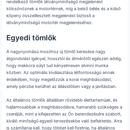
rendelkező tömlők látványminőségű megjelenést
kölcsönöznek a motortérnek, míg a belső bélés és a külső
köpeny összeillesztett megjelenést biztosít a
látványminőségű motortér megjelenéséhez.
Egyedi tömlők
A nagynyomású mosóhoz új tömlő keresése nagy
átgondolást igényel, hossztól és átmérőtől egészen addig,
hogy mekkora súlyt tud kényelmesen elvinni munka
közben. Az optimális kiválasztása létfontosságú annak
érdekében, hogy megelőzzük a korai meghibásodást,
amely pénzbe kerülhet az állásidőben vagy a javításban.
Az általános tömlők általában rövidebb élettartamúak, és
hajlamosabbak a meghibásodásra, hamarabb szükséges a
cseréjük, mint a kifejezetten az Ön berendezésére szabott,
kiváló minőségű egyedi tervezésekbe való befektetés. Arra
is számítania kell, hogy többet kell fizetnie, ha általános