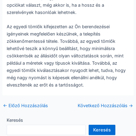
opciókat választ, még akkor is, ha a hossz és a
szerelvények hasonlóak lehetnek.
Az egyedi tömlők kifejezetten az Ön berendezései
igényeinek megfelelően készülnek, a telepítés
zökkenőmentessé tétele. Továbbá, az egyedi tömlők
lehetővé teszik a könnyű beállítást, hogy minimálisra
csökkentsék az állásidőt olyan változtatások során, mint
például a méretek vagy típusok kiváltása. Továbbá, az
egyedi tömlők kiválasztásakor nyugodt lehet, tudva, hogy
még nagy nyomást is képesek ellenállni anélkül, hogy
elveszítenék az erőt és a tartósságot.
Hozzászólás
←
Előző Hozzászólás
Következő Hozzászólás
→
navigáció
Keresés
Keresés