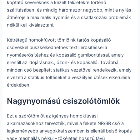
koptató keveréknek a kezelt felületekre történő
szállításában, és mindig háromszor nagyobb, mint a nyílás
átmérője a maximális nyomás és a csatlakozási problémák
nélkül kell kiválasztani.
Kétrétegű homokfúvott tömlőink tartós kopásálló
csövekkel büszkélkedhetnek textil erősítéssel a
nyomáserősítéshez és kopásálló gumiborítással, amely
ellenáll az időjárásnak., ózon- és kopásálló. Továbbá,
minden cső beépített statikus vezetővel rendelkezik, amely
elvezeti a statikus töltéseket a veszélyes ütések elkerülése
érdekében.
Nagynyomású csiszolótömlők
Ezt a szórótömlőt az igényes homokfúvási
alkalmazásokhoz tervezték, mivel a fekete NR/BR cső a
legkeményebb anyagokkal szemben is ellenáll belső kopás
vagy meghajlás nélkül – tökéletes hosszú távú