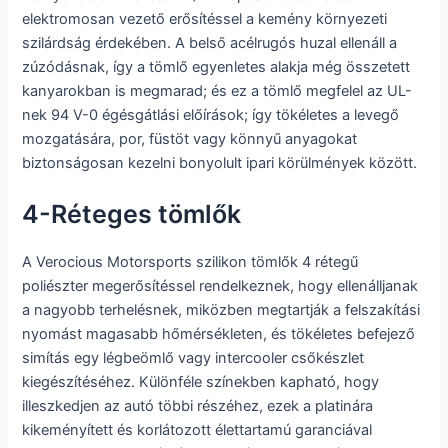
elektromosan vezető erősítéssel a kemény környezeti
szilárdság érdekében. A belső acélrugós huzal ellenáll a
zúzódásnak, így a tömlő egyenletes alakja még összetett
kanyarokban is megmarad; és ez a tömlő megfelel az UL-
nek 94 V-0 égésgátlási előírások; így tökéletes a levegő
mozgatására, por, füstöt vagy könnyű anyagokat
biztonságosan kezelni bonyolult ipari körülmények között.
4-Réteges tömlők
A Verocious Motorsports szilikon tömlők 4 rétegű
poliészter megerősítéssel rendelkeznek, hogy ellenálljanak
a nagyobb terhelésnek, miközben megtartják a felszakítási
nyomást magasabb hőmérsékleten, és tökéletes befejező
simítás egy légbeömlő vagy intercooler csőkészlet
kiegészítéséhez. Különféle színekben kapható, hogy
illeszkedjen az autó többi részéhez, ezek a platinára
kikeményített és korlátozott élettartamú garanciával