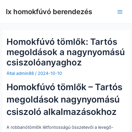
Ugrás
lx homokfúvó berendezés
a
Főm
tartalomra
Homokfúvó tömlők: Tartós
megoldások a nagynyomású
csiszolóanyaghoz
Által
admin88
/
2024-10-10
Homokfúvó tömlők – Tartós
megoldások nagynyomású
csiszoló alkalmazásokhoz
A robbanótömlők létfontosságú összetevői a levegő-