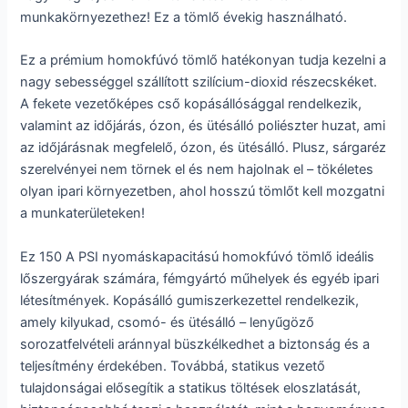
munkakörnyezethez! Ez a tömlő évekig használható.
Ez a prémium homokfúvó tömlő hatékonyan tudja kezelni a
nagy sebességgel szállított szilícium-dioxid részecskéket.
A fekete vezetőképes cső kopásállósággal rendelkezik,
valamint az időjárás, ózon, és ütésálló poliészter huzat, ami
az időjárásnak megfelelő, ózon, és ütésálló. Plusz, sárgaréz
szerelvényei nem törnek el és nem hajolnak el – tökéletes
olyan ipari környezetben, ahol hosszú tömlőt kell mozgatni
a munkaterületeken!
Ez 150 A PSI nyomáskapacitású homokfúvó tömlő ideális
lőszergyárak számára, fémgyártó műhelyek és egyéb ipari
létesítmények. Kopásálló gumiszerkezettel rendelkezik,
amely kilyukad, csomó- és ütésálló – lenyűgöző
sorozatfelvételi aránnyal büszkélkedhet a biztonság és a
teljesítmény érdekében. Továbbá, statikus vezető
tulajdonságai elősegítik a statikus töltések eloszlatását,