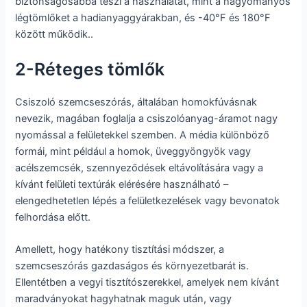
biztonságosabbá teszi a használatát, mint a hagyományos
légtömlőket a hadianyaggyárakban, és -40°F és 180°F
között működik..
2-Réteges tömlők
Csiszoló szemcseszórás, általában homokfúvásnak
nevezik, magában foglalja a csiszolóanyag-áramot nagy
nyomással a felületekkel szemben. A média különböző
formái, mint például a homok, üveggyöngyök vagy
acélszemcsék, szennyeződések eltávolítására vagy a
kívánt felületi textúrák elérésére használható –
elengedhetetlen lépés a felületkezelések vagy bevonatok
felhordása előtt.
Amellett, hogy hatékony tisztítási módszer, a
szemcseszórás gazdaságos és környezetbarát is.
Ellentétben a vegyi tisztítószerekkel, amelyek nem kívánt
maradványokat hagyhatnak maguk után, vagy