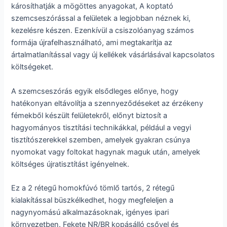
károsíthatják a mögöttes anyagokat, A koptató
szemcseszórással a felületek a legjobban néznek ki,
kezelésre készen. Ezenkívül a csiszolóanyag számos
formája újrafelhasználható, ami megtakarítja az
ártalmatlanítással vagy új kellékek vásárlásával kapcsolatos
költségeket.
A szemcseszórás egyik elsődleges előnye, hogy
hatékonyan eltávolítja a szennyeződéseket az érzékeny
fémekből készült felületekről, előnyt biztosít a
hagyományos tisztítási technikákkal, például a vegyi
tisztítószerekkel szemben, amelyek gyakran csúnya
nyomokat vagy foltokat hagynak maguk után, amelyek
költséges újratisztítást igényelnek.
Ez a 2 rétegű homokfúvó tömlő tartós, 2 rétegű
kialakítással büszkélkedhet, hogy megfeleljen a
nagynyomású alkalmazásoknak, igényes ipari
környezetben. Fekete NR/BR kopásálló csővel és