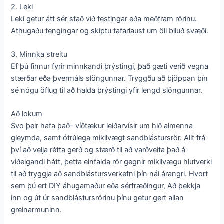
2. Leki
Leki getur átt sér stað við festingar eða meðfram rörinu.
Athugaðu tengingar og skiptu tafarlaust um öll biluð svæði.
3. Minnka streitu
Ef þú finnur fyrir minnkandi þrýstingi, það gæti verið vegna
stærðar eða þvermáls slöngunnar. Tryggðu að þjöppan þín
sé nógu öflug til að halda þrýstingi yfir lengd slöngunnar.
Að lokum
Svo þeir hafa það– víðtækur leiðarvísir um hið almenna
gleymda, samt ótrúlega mikilvægt sandblástursrör. Allt frá
því að velja rétta gerð og stærð til að varðveita það á
viðeigandi hátt, þetta einfalda rör gegnir mikilvægu hlutverki
til að tryggja að sandblástursverkefni þín nái árangri. Hvort
sem þú ert DIY áhugamaður eða sérfræðingur, Að þekkja
inn og út úr sandblástursrörinu þínu getur gert allan
greinarmuninn.