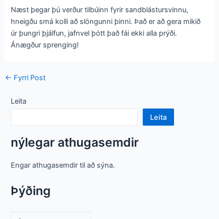
Næst þegar þú verður tilbúinn fyrir sandblástursvinnu,
hneigðu smá kolli að slöngunni þinni. Það er að gera mikið
úr þungri þjálfun, jafnvel þótt það fái ekki alla prýði.
Ánægður sprenging!
Post
←
Fyrri Post
flakk
Leita
Leita
nýlegar athugasemdir
Engar athugasemdir til að sýna.
Þýðing