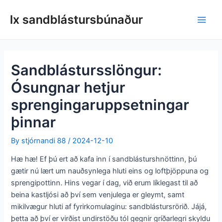
Fara
lx sandblástursbúnaður
í
Aðal
efni
matse
Sandblástursslöngur:
Ósungnar hetjur
sprengingaruppsetningar
þinnar
By
stjórnandi 88
/
2024-12-10
Hæ hæ! Ef þú ert að kafa inn í sandblásturshnöttinn, þú
gætir nú lært um nauðsynlega hluti eins og loftþjöppuna og
sprengipottinn. Hins vegar í dag, við erum líklegast til að
beina kastljósi að því sem venjulega er gleymt, samt
mikilvægur hluti af fyrirkomulaginu: sandblástursrörið. Jájá,
þetta að því er virðist undirstöðu tól gegnir gríðarlegri skyldu