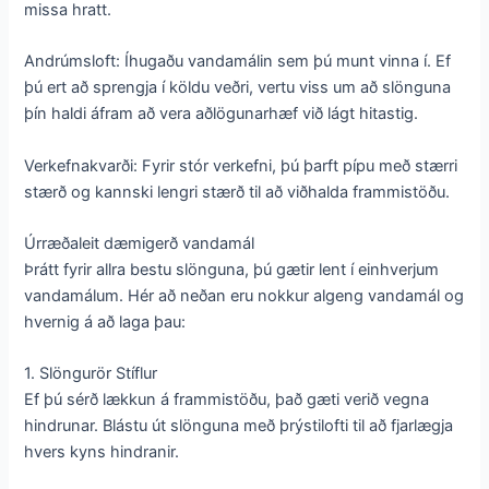
missa hratt.
Andrúmsloft: Íhugaðu vandamálin sem þú munt vinna í. Ef
þú ert að sprengja í köldu veðri, vertu viss um að slönguna
þín haldi áfram að vera aðlögunarhæf við lágt hitastig.
Verkefnakvarði: Fyrir stór verkefni, þú þarft pípu með stærri
stærð og kannski lengri stærð til að viðhalda frammistöðu.
Úrræðaleit dæmigerð vandamál
Þrátt fyrir allra bestu slönguna, þú gætir lent í einhverjum
vandamálum. Hér að neðan eru nokkur algeng vandamál og
hvernig á að laga þau:
1. Slöngurör Stíflur
Ef þú sérð lækkun á frammistöðu, það gæti verið vegna
hindrunar. Blástu út slönguna með þrýstilofti til að fjarlægja
hvers kyns hindranir.