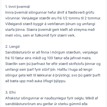
1. Innri þvermál
Innra þvermál slöngunnar hefur áhrif á flæðisverð grófu
vörunnar. Venjulegar stærðir eru frá 1/2 tommu til 2 tommur.
Viðeigandi stærð byggir á verkfærum þínum og umfangi
starfa þinna. Stærra þvermál gerir kleift að streyma með
meiri vöru, sem er fullkomið fyrir stærri verk.
2. Lengd
Sandblástursrör er að finna í mörgum stærðum, venjulega
frá 10 fætur eins mikið og 100 fætur eða jafnvel meira.
Stærðin sem þú þarfnast fer eftir stærð skrifstofu þinnar og
umfangi sem þarf fyrir störf þín. Hafðu í huga að lengri
slöngur geta leitt til lækkunar á þrýstingi, svo þú gætir þurft
að bæta upp með auka öflugri þjöppu.
3. Efni
Afrakstur slöngunnar er nauðsynlegur fyrir seiglu. Mikið af
sandblástursrörum eru gerðar úr sterku gúmmíi eða