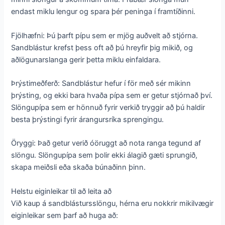
endast miklu lengur og spara þér peninga í framtíðinni.
Fjölhæfni: Þú þarft pípu sem er mjög auðvelt að stjórna.
Sandblástur krefst þess oft að þú hreyfir þig mikið, og
aðlögunarslanga gerir þetta miklu einfaldara.
Þrýstimeðferð: Sandblástur hefur í för með sér mikinn
þrýsting, og ekki bara hvaða pípa sem er getur stjórnað því.
Slöngupípa sem er hönnuð fyrir verkið tryggir að þú haldir
besta þrýstingi fyrir árangursríka sprengingu.
Öryggi: Það getur verið óöruggt að nota ranga tegund af
slöngu. Slöngupípa sem þolir ekki álagið gæti sprungið,
skapa meiðsli eða skaða búnaðinn þinn.
Helstu eiginleikar til að leita að
Við kaup á sandblástursslöngu, hérna eru nokkrir mikilvægir
eiginleikar sem þarf að huga að: