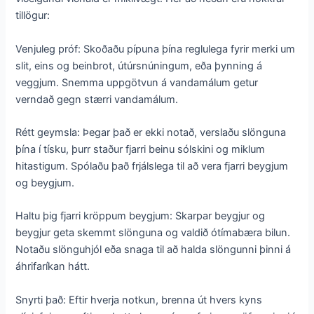
tillögur:
Venjuleg próf: Skoðaðu pípuna þína reglulega fyrir merki um
slit, eins og beinbrot, útúrsnúningum, eða þynning á
veggjum. Snemma uppgötvun á vandamálum getur
verndað gegn stærri vandamálum.
Rétt geymsla: Þegar það er ekki notað, verslaðu slönguna
þína í tísku, þurr staður fjarri beinu sólskini og miklum
hitastigum. Spólaðu það frjálslega til að vera fjarri beygjum
og beygjum.
Haltu þig fjarri kröppum beygjum: Skarpar beygjur og
beygjur geta skemmt slönguna og valdið ótímabæra bilun.
Notaðu slönguhjól eða snaga til að halda slöngunni þinni á
áhrifaríkan hátt.
Snyrti það: Eftir hverja notkun, brenna út hvers kyns