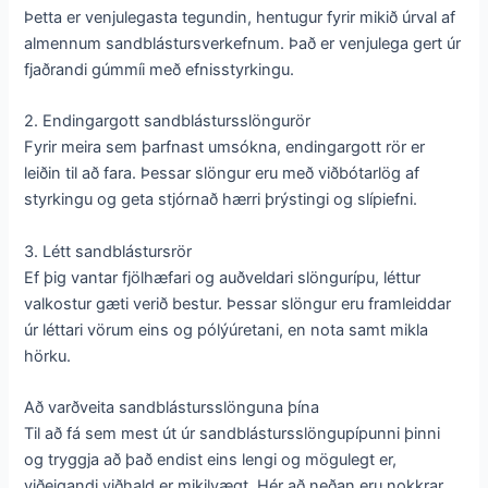
Þetta er venjulegasta tegundin, hentugur fyrir mikið úrval af
almennum sandblástursverkefnum. Það er venjulega gert úr
fjaðrandi gúmmíi með efnisstyrkingu.
2. Endingargott sandblástursslöngurör
Fyrir meira sem þarfnast umsókna, endingargott rör er
leiðin til að fara. Þessar slöngur eru með viðbótarlög af
styrkingu og geta stjórnað hærri þrýstingi og slípiefni.
3. Létt sandblástursrör
Ef þig vantar fjölhæfari og auðveldari slöngurípu, léttur
valkostur gæti verið bestur. Þessar slöngur eru framleiddar
úr léttari vörum eins og pólýúretani, en nota samt mikla
hörku.
Að varðveita sandblástursslönguna þína
Til að fá sem mest út úr sandblástursslöngupípunni þinni
og tryggja að það endist eins lengi og mögulegt er,
viðeigandi viðhald er mikilvægt. Hér að neðan eru nokkrar