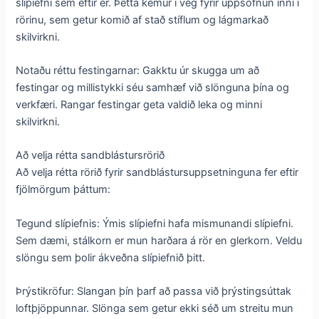
slípiefni sem eftir er. Þetta kemur í veg fyrir uppsöfnun inni í
rörinu, sem getur komið af stað stíflum og lágmarkað
skilvirkni.
Notaðu réttu festingarnar: Gakktu úr skugga um að
festingar og millistykki séu samhæf við slönguna þína og
verkfæri. Rangar festingar geta valdið leka og minni
skilvirkni.
Að velja rétta sandblástursrörið
Að velja rétta rörið fyrir sandblástursuppsetninguna fer eftir
fjölmörgum þáttum:
Tegund slípiefnis: Ýmis slípiefni hafa mismunandi slípiefni.
Sem dæmi, stálkorn er mun harðara á rör en glerkorn. Veldu
slöngu sem þolir ákveðna slípiefnið þitt.
Þrýstikröfur: Slangan þín þarf að passa við þrýstingsúttak
loftþjöppunnar. Slönga sem getur ekki séð um streitu mun