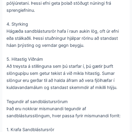
pólýúretani. Þessi efni geta þolað stöðugt núningi frá
sprengiefninu.
4. Styrking
Hágæða sandblástursrör hafa í raun aukin lög, oft úr efni
eða stálkaðli. Þessi stuðningur hjálpar rörinu að standast
háan þrýsting og verndar gegn beygju.
5. Hitastig Viðnám
Að treysta á stillinguna sem þú starfar í, þú gætir þurft
slöngupípu sem getur tekist á við mikla hitastig. Sumar
slöngur eru gerðar til að halda áfram að vera fjölhæfar í
kuldavandamálum og standast skemmdir af mikilli hlýju.
Tegundir af sandblástursrörum
Það eru nokkrar mismunandi tegundir af
sandblástursslöngum, hver passa fyrir mismunandi forrit:
1. Krafa Sandblástursrör