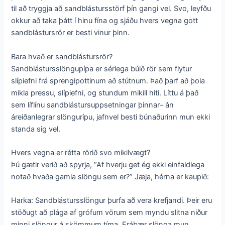
til að tryggja að sandblástursstörf þín gangi vel. Svo, leyfðu
okkur að taka þátt í hinu fína og sjáðu hvers vegna gott
sandblástursrör er besti vinur þinn.
Bara hvað er sandblástursrör?
Sandblástursslöngupípa er sérlega búið rör sem flytur
slípiefni frá sprengipottinum að stútnum. Það þarf að þola
mikla pressu, slípiefni, og stundum mikill hiti. Líttu á það
sem líflínu sandblástursuppsetningar þinnar– án
áreiðanlegrar slöngurípu, jafnvel besti búnaðurinn mun ekki
standa sig vel.
Hvers vegna er rétta rörið svo mikilvægt?
Þú gætir verið að spyrja, “Af hverju get ég ekki einfaldlega
notað hvaða gamla slöngu sem er?” Jæja, hérna er kaupið:
Harka: Sandblástursslöngur þurfa að vera krefjandi. Þeir eru
stöðugt að plága af grófum vörum sem myndu slitna niður
minni slöngur á skömmum tíma. Frábær slönga mun