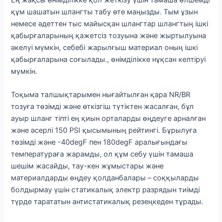
құм шашатын шлангты табу өте маңызды. Тым ұзын
немесе әдеттен тыс майысқан шлангтар шлангтың ішкі
қабырғаларының қажетсіз тозуына және жыртылуына
әкелуі мүмкін, себебі жарылғыш материал оның ішкі
қабырғаларына соғылады., өнімділікке нұқсан келтіруі
мүмкін.
Тоқыма талшықтарымен нығайтылған қара NR/BR
тозуға төзімді және өткізгіш түтіктен жасалған, бұл
ауыр шланг тіпті ең қиын орталарды өңдеуге арналған
және әсерлі 150 PSI қысымының рейтингі. Бұрылуға
төзімді және -40degF пен 180degF аралығындағы
температураға жарамды, ол құм себу үшін тамаша
шешім жасайды, тау-кен жұмыстары және
материалдарды өңдеу қолданбалары – соққыларды
болдырмау үшін статикалық электр разрядын тиімді
түрде тарататын антистатикалық резеңкеден тұрады.