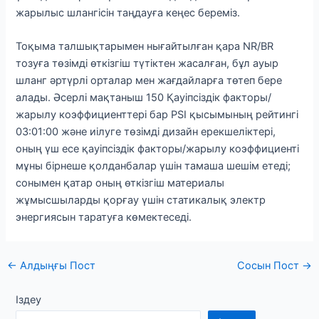
жарылыс шлангісін таңдауға кеңес береміз.
Тоқыма талшықтарымен нығайтылған қара NR/BR
тозуға төзімді өткізгіш түтіктен жасалған, бұл ауыр
шланг әртүрлі орталар мен жағдайларға төтеп бере
алады. Әсерлі мақтаныш 150 Қауіпсіздік факторы/
жарылу коэффициенттері бар PSI қысымының рейтингі
03:01:00 және иілуге ​​төзімді дизайн ерекшеліктері,
оның үш есе қауіпсіздік факторы/жарылу коэффициенті
мұны бірнеше қолданбалар үшін тамаша шешім етеді;
сонымен қатар оның өткізгіш материалы
жұмысшыларды қорғау үшін статикалық электр
энергиясын таратуға көмектеседі.
Пост
←
Алдыңғы Пост
Сосын Пост
→
навигациясы
Іздеу