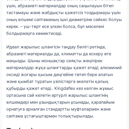
үшін, абразивті материалдар оның саңылауын бітеп
тастамауы және жабдықты қажетсіз тоздырмауы үшін
оның өлшемі саптаманың ішкі диаметріне сәйкес болуы
керек. – үш-төрт есе үлкен болса, бұл мәселені
болдырмауға көмектеседі.
Идеал жарылыс шлангісін таңдау бөлігі ретінде,
абразивті материалды да, климатты да ескеру өте
маңызды. Шыны моншақтар сияқты жеңілірек
материалдар жұқа шлангтарды қажет етеді; алюминий
оксиді жоғары қысым деңгейіне төтеп бере алатын
және қымбат тұратын үзілістерге әкелетін қалың
құбырды қажет етеді.. Kingdaflex кез келген жұмыс
ортасына сай келетін әртүрлі жарылыс шлангінің
өлшемдері мен ұзындықтарын ұсынады, қарапайым
орнатуға арналған стандартты муфталармен және
саптама ұстағыштармен толықтырылады.