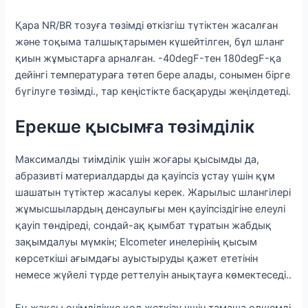
Қара NR/BR тозуға төзімді өткізгіш түтіктен жасалған
және тоқыма талшықтарымен күшейтілген, бұл шланг
қиын жұмыстарға арналған. -40degF-тен 180degF-қа
дейінгі температураға төтеп бере алады, сонымен бірге
бүгілуге ​​төзімді., тар кеңістікте басқаруды жеңілдетеді.
Ерекше қысымға төзімділік
Максималды тиімділік үшін жоғары қысымды да,
абразивті материалдарды да қауіпсіз ұстау үшін құм
шашатын түтіктер жасалуы керек. Жарылыс шлангілері
жұмысшылардың денсаулығы мен қауіпсіздігіне елеулі
қауіп төндіреді, сондай-ақ қымбат тұратын жабдық
зақымдалуы мүмкін; Elcometer инелерінің қысым
көрсеткіші ағымдағы ауыстыруды қажет ететінін
немесе жүйелі түрде реттелуін анықтауға көмектеседі..
Ең жақсы өнімділікке қол жеткізу үшін тамаша өлшемді