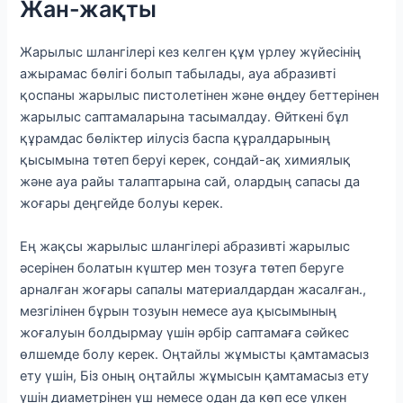
Жан-жақты
Жарылыс шлангілері кез келген құм үрлеу жүйесінің
ажырамас бөлігі болып табылады, ауа абразивті
қоспаны жарылыс пистолетінен және өңдеу беттерінен
жарылыс саптамаларына тасымалдау. Өйткені бұл
құрамдас бөліктер иілусіз баспа құралдарының
қысымына төтеп беруі керек, сондай-ақ химиялық
және ауа райы талаптарына сай, олардың сапасы да
жоғары деңгейде болуы керек.
Ең жақсы жарылыс шлангілері абразивті жарылыс
әсерінен болатын күштер мен тозуға төтеп беруге
арналған жоғары сапалы материалдардан жасалған.,
мезгілінен бұрын тозуын немесе ауа қысымының
жоғалуын болдырмау үшін әрбір саптамаға сәйкес
өлшемде болу керек. Оңтайлы жұмысты қамтамасыз
ету үшін, Біз оның оңтайлы жұмысын қамтамасыз ету
үшін диаметрінен үш немесе одан да көп есе үлкен