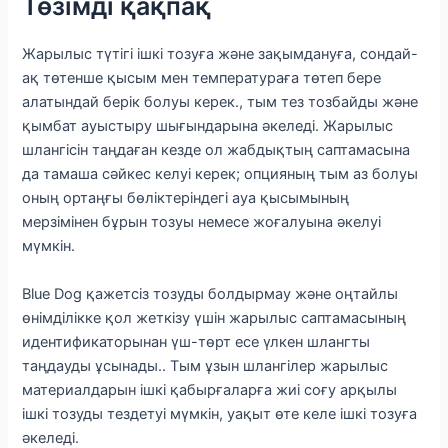
Төзімді қақпақ
Жарылыс түтігі ішкі тозуға және зақымдануға, сондай-
ақ төтенше қысым мен температураға төтеп бере
алатындай берік болуы керек., тым тез тозбайды және
қымбат ауыстыру шығындарына әкеледі. Жарылыс
шлангісін таңдаған кезде ол жабдықтың саптамасына
да тамаша сәйкес келуі керек; опцияның тым аз болуы
оның ортаңғы бөліктеріндегі ауа қысымының
мерзімінен бұрын тозуы немесе жоғалуына әкелуі
мүмкін.
Blue Dog қажетсіз тозуды болдырмау және оңтайлы
өнімділікке қол жеткізу үшін жарылыс саптамасының
идентификаторынан үш-төрт есе үлкен шлангты
таңдауды ұсынады.. Тым ұзын шлангілер жарылыс
материалдарын ішкі қабырғаларға жиі соғу арқылы
ішкі тозуды тездетуі мүмкін, уақыт өте келе ішкі тозуға
әкеледі.