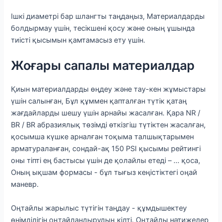
Ішкі диаметрі бар шлангты таңдаңыз, Материалдарды
болдырмау үшін, тесікшені қосу және оның ұшында
тиісті қысымын қамтамасыз ету үшін.
Жоғары сапалы материалдар
Қиын материалдарды өңдеу және тау-кен жұмыстары
үшін салынған, Бұл құммен қапталған түтік қатаң
жағдайларды шешу үшін арнайы жасалған. Қара NR /
BR / BR абразиялық төзімді өткізгіш түтіктен жасалған,
қосымша күшке арналған тоқыма талшықтарымен
арматураланған, сондай-ақ 150 PSI қысымы рейтингі
оны тіпті ең бастысы үшін де қолайлы етеді – ... қоса,
Оның ықшам формасы - бұл тығыз кеңістіктегі оңай
маневр.
Оңтайлы жарылыс түтігін таңдау - құмдышектеу
өнімділігін оңтайландырудың кілті. Оңтайлы нәтижелер