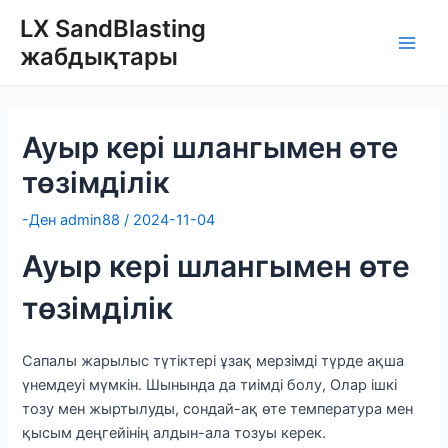
Мазмұнға
LX SandBlasting
өту
жабдықтары
Ойн
мәзі
Ауыр кері шлангымен өте
төзімділік
-Ден
admin88
/
2024-11-04
Ауыр кері шлангымен өте
төзімділік
Сапалы жарылыс түтіктері ұзақ мерзімді түрде ақша
үнемдеуі мүмкін. Шынында да тиімді болу, Олар ішкі
тозу мен жыртылуды, сондай-ақ өте температура мен
қысым деңгейінің алдын-ала тозуы керек.