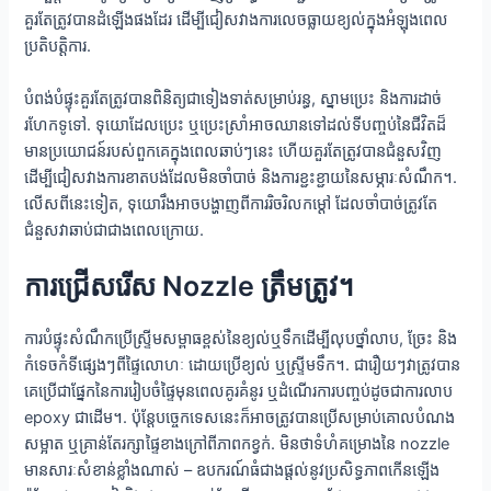
គួរតែត្រូវបានដំឡើងផងដែរ ដើម្បីជៀសវាងការលេចធ្លាយខ្យល់ក្នុងអំឡុងពេល
ប្រតិបត្តិការ.
បំពង់បំផ្ទុះគួរតែត្រូវបានពិនិត្យជាទៀងទាត់សម្រាប់រន្ធ, ស្នាមប្រេះ និងការដាច់
រហែកទូទៅ. ទុយោដែលប្រេះ ឬប្រេះស្រាំអាចឈានទៅដល់ទីបញ្ចប់នៃជីវិតដ៏
មានប្រយោជន៍របស់ពួកគេក្នុងពេលឆាប់ៗនេះ ហើយគួរតែត្រូវបានជំនួសវិញ
ដើម្បីជៀសវាងការខាតបង់ដែលមិនចាំបាច់ និងការខ្ជះខ្ជាយនៃសម្ភារៈសំណឹក។.
លើសពីនេះទៀត, ទុយោរឹងអាចបង្ហាញពីការរិចរិលកម្ដៅ ដែលចាំបាច់ត្រូវតែ
ជំនួសវាឆាប់ជាជាងពេលក្រោយ.
ការជ្រើសរើស Nozzle ត្រឹមត្រូវ។
ការបំផ្ទុះសំណឹកប្រើស្ទ្រីមសម្ពាធខ្ពស់នៃខ្យល់ឬទឹកដើម្បីលុបថ្នាំលាប, ច្រែះ និង
កំទេចកំទីផ្សេងៗពីផ្ទៃលោហៈ ដោយប្រើខ្យល់ ឬស្ទ្រីមទឹក។. ជារឿយៗវាត្រូវបាន
គេប្រើជាផ្នែកនៃការរៀបចំផ្ទៃមុនពេលគូរគំនូរ ឬដំណើរការបញ្ចប់ដូចជាការលាប
epoxy ជាដើម។. ប៉ុន្តែបច្ចេកទេសនេះក៏អាចត្រូវបានប្រើសម្រាប់គោលបំណង
សម្អាត ឬគ្រាន់តែរក្សាផ្ទៃខាងក្រៅពីភាពកខ្វក់. មិនថាទំហំគម្រោងនៃ nozzle
មានសារៈសំខាន់ខ្លាំងណាស់ – ឧបករណ៍ធំជាងផ្តល់នូវប្រសិទ្ធភាពកើនឡើង