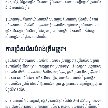
ការស្ដារផ្ទៃ, ប៉ុន្តែការជ្រើសរើសទុយោផ្លុំដែលសមស្របអាចបង្កើនប្រសិទ្ធភាពនិង
ដំណើរការយ៉ាងខ្លាំង.
ទុយោតូចមួយនឹងពាក់យ៉ាងឆាប់រហ័ស, ជាមួយនឹងការពត់ឬរង្វិលជុំបង្កើនការ
កកិតដោយសារតែសំណឹកត្រូវបានបង្ខំប្រឆាំងនឹងជញ្ជាំងខាងក្នុងនៃទុយោ. ការ
ជ្រើសរើសក្បាលម៉ាស៊ីនល្អបំផុត, សម្ពាធ, ទំហំគ្រើម និងសំណើមក៏ជាកត្តា
សំខាន់ក្នុងការបំផ្ទុះដោយជោគជ័យ.
ការជ្រើសរើសបំពង់ត្រឹមត្រូវ។
ដូចដែលវាចាំបាច់ណាស់ដែលបំពង់ដែលសមស្របត្រូវបានជ្រើសរើសសម្រាប់
ឧបករណ៍បំផ្ទុះនិងគម្រោង, ការផ្គូផ្គងទាំងប្រភេទសម្ភារៈ និងលក្ខណៈបច្ចេកទេស
ឧបករណ៍ ដើម្បីសម្រេចបាននូវដំណើរការល្អបំផុត, ប្រសិទ្ធភាព និងសុវត្ថិភាពគឺ
មានសារៈសំខាន់បំផុត។. លើសពីនេះទៀត, ទុយោដែលមានទំហំតូចបង្កើត
ភាពធន់នឹងធម្មជាតិ ដែលនាំឱ្យបាត់បង់សម្ពាធ ខ្ជះខ្ជាយធនធានប្រព័ន្ធផ្សព្វផ្សាយ
បំផ្ទុះដ៏មានតម្លៃ.
ជាគោលការណ៍ណែនាំទូទៅ, អង្កត់ផ្ចិតបំពង់គួរតែធំជាង 3-4 ដងនៃរន្ធ nozzle
ដើម្បីផ្តល់លំហូរខ្យល់គ្រប់គ្រាន់ពេញប្រព័ន្ធ។. ការភ្ជាប់ដែលមានទំហំត្រឹមត្រូវក៏