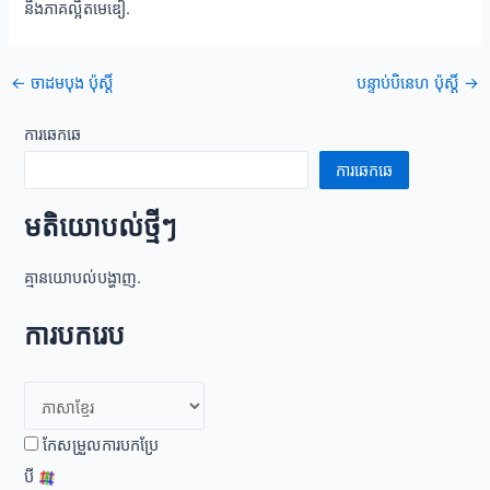
និងភាគល្អិតមេឌៀ.
ការ
←
ចាដមបុង ប៉ុស្ដិ៍
បន្ទាប់បិនេហ ប៉ុស្ដិ៍
→
រុករក
ក្រោយ
ការឆេកឆេ
ការឆេកឆេ
មតិយោបល់ថ្មីៗ
គ្មានយោបល់បង្ហាញ.
ការបករេប
កែសម្រួលការបកប្រែ
បី