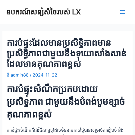
រំលង
ឧបករណ៍សន្សំសំចៃរបស់ LX
ទៅ
ម៉ឺនុយ
មាតិកា
លេង
ការបំផ្ទុះដែលមានប្រសិទ្ធិភាពមាន
ប្រសិទ្ធិភាពជាមួយនឹងទុយោសាំងសាន់
ដែលមានគុណភាពខ្ពស់
បី
admin88
/
2024-11-22
ការបំផ្ទុះសំណឹកប្រកបដោយ
ប្រសិទ្ធភាព ជាមួយនឹងបំពង់បូមខ្សាច់
គុណភាពខ្ពស់
ការបំផ្ទុះសំណឹកគឺជាវិធីសាស្ត្រដែលមិនអាចកាត់ថ្លៃបានសម្រាប់ការរៀបចំ និង