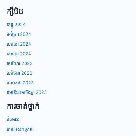
ក្សីបិប
ខេធ្នូ 2024
ខេវិច្ចកា 2024
ខេតុលា 2024
ខេកហ្ញា 2024
ខេសីហា 2023
ខេមិថុនា 2023
ខេឧសផា 2023
ដមនើររបមចើងក្នា 2023
ការចាត់ថ្នាក់
ប៍តមាន
តើមានសកម្មភាព