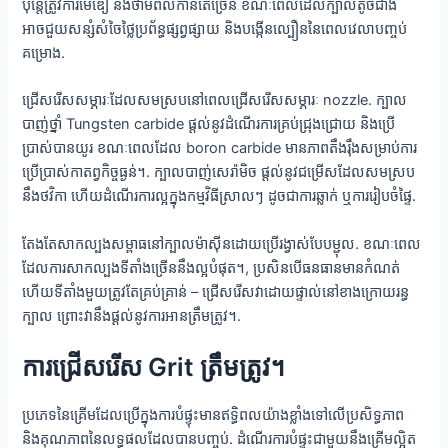
ប៉ុន្តែត្រូវការមេឌៀ និងថាមពលកាន់តែច្រើន ខណៈពេលដែលក្បាលតូចជាង
អាចជួយសន្សំសំចៃថ្លៃប្រព័ន្ធផ្សព្វផ្សាយ និងបង្កើនល្បឿននៃពេលវេលាបញ្ចប់
គម្រោង.
ជ្រើសរើសសម្ភារៈដែលសមស្របនៅពេលជ្រើសរើសសម្ភារៈ nozzle. ក្បាល
បាញ់ថ្នាំ Tungsten carbide ផ្តល់នូវដំណើរការគ្រប់ជ្រុងជ្រោយ និងប្រើ
ប្រាស់បានយូរ ខណៈពេលដែល boron carbide មានភាពតឹងរ៉ឹងសម្រាប់ការ
ប្រើប្រាស់កាតព្វកិច្ចធ្ងន់។. ក្បាលបាញ់សេរ៉ាមិច ផ្តល់នូវជម្រើសដែលសមស្រប
នឹងថវិកា ហើយដំណើរការល្អក្នុងកម្មវិធីស្រាលៗ ដូចជាការឆ្លាក់ ឬការរៀបចំផ្ទៃ.
តែងតែសាកល្បងសម្ពាធនៅក្បាលម៉ាស៊ីនដោយប្រើរង្វាស់បែបម្ជុល. ខណៈ​ពេល​
ដែល​ការ​សាកល្បង​ទីតាំង​ច្រើន​នឹង​ល្អ​បំផុត។, ប្រសិនបើធនធានមានកំណត់
ហើយទីតាំងមួយត្រូវតែគ្រប់គ្រាន់ – ជ្រើសរើសវាដោយផ្ទាល់នៅខាងក្រោយរន្ធ
ក្បាល ព្រោះវានឹងផ្តល់នូវការអានត្រឹមត្រូវ។.
ការជ្រើសរើស Grit ត្រឹមត្រូវ។
ប្រភេទនៃគ្រើមដែលប្រើក្នុងការបំផ្ទុះមានឥទ្ធិពលយ៉ាងខ្លាំងទៅលើប្រសិទ្ធភាព
និងគុណភាពនៃលទ្ធផលដែលបានបញ្ចប់. ដំណើរការបំផ្ទុះជាមួយនឹងគ្រើមល្អិត