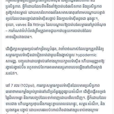
កម្រិតសម្ពាធខ្ពស់ត្រូវរក្សានៅក្បាលម៉ាស៊ីន ដើម្បីបង្កើនផលិតភាព និង
ប្រសិទ្ធភាព. អ្វីក៏ដោយដែលតិចនឹងនាំឱ្យបាត់បង់ផលិតភាព និងប្រសិទ្ធភាព
គួរឱ្យកត់សម្គាល់ ដោយសារតែភាពធន់នៃសមាសធាតុនៅតាមបណ្តោយបន្ទាត់
ខ្យល់ដែលបានបង្ហាប់រវាងម៉ាស៊ីនបង្ហាប់ និងក្បាលម៉ាស៊ីនដូចជា ធុងផ្ទុះ។,
ទុយោ, valves និង fittings ដែលបណ្តាលឱ្យបាត់បង់សម្ពាធនៅគ្រប់ចំណុច
– ការកំណត់ទំហំបំពង់ត្រឹមត្រូវអាចជួយកាត់បន្ថយការបាត់បង់ដែល
អាចជៀសវាងបាន។.
ដើម្បីរក្សាសម្ពាធខ្យល់នៅកម្រិតល្អបំផុត, វាចាំបាច់ណាស់ដែលអ្នកត្រួតពិនិត្យ
សម្ពាធក្បាលម៉ាស៊ីនជាទៀងទាត់ជាមួយនឹងរង្វាស់ម្ជុល hypodermic
សាមញ្ញ. បញ្ចូលវាដោយផ្ទាល់នៅខាងក្រោយក្បាលម៉ាស៊ីន ហើយអនុញ្ញាតឱ្យ
រង្វាស់រង្វាស់បិទ រហូតទាល់តែការអានមានស្ថេរភាពលេចឡើងនៅលើអេក្រង់
របស់វា។.
នៅ 7 របារ (102psi), ការរក្សាសម្ពាធក្បាលម៉ាស៊ីនដែលមានប្រសិទ្ធភាព
ធានាថាមានកម្លាំងគ្រប់គ្រាន់នៅលើប្រព័ន្ធផ្សព្វផ្សាយសំណឹក ដើម្បីបង្កើតទម្រង់
ផ្ទៃដ៏លេចធ្លោ និងការបញ្ចប់ដែលទាក់ទាញដោយមើលឃើញ។. អ្វីក៏ដោយដែល
ទាបជាង ហើយអ្នកប្រថុយនឹងការខ្ជះខ្ជាយពេលវេលាផ្ទុះ, សម្ភារៈសំណឹក, និង
ប្រេងឥន្ធនៈបង្ហាប់ ដោយសារផលប៉ះពាល់តិចជាងរវាងស្រទាប់ខាងក្រោម