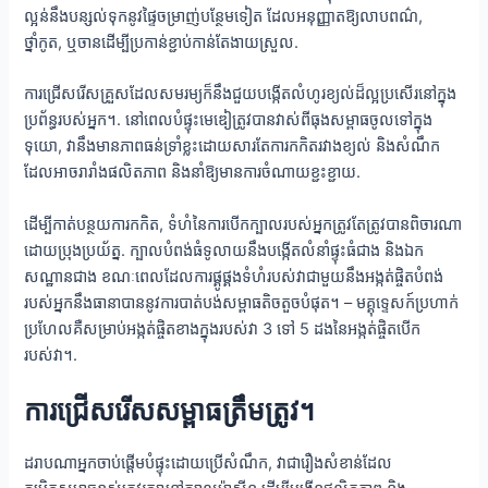
ល្អន់នឹងបន្សល់ទុកនូវផ្ទៃចម្រាញ់បន្ថែមទៀត ដែលអនុញ្ញាតឱ្យលាបពណ៌,
ថ្នាំកូត, ឬចានដើម្បីប្រកាន់ខ្ជាប់កាន់តែងាយស្រួល.
ការជ្រើសរើសគ្រួសដែលសមរម្យក៏នឹងជួយបង្កើតលំហូរខ្យល់ដ៏ល្អប្រសើរនៅក្នុង
ប្រព័ន្ធរបស់អ្នក។. នៅពេលបំផ្ទុះមេឌៀត្រូវបានវាស់ពីធុងសម្ពាធចូលទៅក្នុង
ទុយោ, វានឹងមានភាពធន់ទ្រាំខ្លះដោយសារតែការកកិតរវាងខ្យល់ និងសំណឹក
ដែលអាចរារាំងផលិតភាព និងនាំឱ្យមានការចំណាយខ្ជះខ្ជាយ.
ដើម្បីកាត់បន្ថយការកកិត, ទំហំនៃការបើកក្បាលរបស់អ្នកត្រូវតែត្រូវបានពិចារណា
ដោយប្រុងប្រយ័ត្ន. ក្បាលបំពង់ធំទូលាយនឹងបង្កើតលំនាំផ្ទុះធំជាង និងឯក
សណ្ឋានជាង ខណៈពេលដែលការផ្គូផ្គងទំហំរបស់វាជាមួយនឹងអង្កត់ផ្ចិតបំពង់
របស់អ្នកនឹងធានាបាននូវការបាត់បង់សម្ពាធតិចតួចបំផុត។ – មគ្គុទ្ទេសក៍ប្រហាក់
ប្រហែលគឺសម្រាប់អង្កត់ផ្ចិតខាងក្នុងរបស់វា 3 ទៅ 5 ដងនៃអង្កត់ផ្ចិតបើក
របស់វា។.
ការជ្រើសរើសសម្ពាធត្រឹមត្រូវ។
ដរាបណាអ្នកចាប់ផ្តើមបំផ្ទុះដោយប្រើសំណឹក, វាជារឿងសំខាន់ដែល