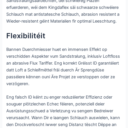
Sandstralungsaarbechten, déi schwiereg Plazen
erfuerderen, wéi dem Kingdaflex säi schwaarze schwéiere
Schlauch mat antistatesche Schlauch, abrasion resistent a
Wieder-resistent géint Materialien fir optimal Leeschtung.
Flexibilitéit
Bannen Duerchmiesser huet en immensen Effekt op
verschidden Aspekter vum Sandstralung, inklusiv Loftfloss
an abrasive Flux Tariffer. Eng korrekt Gréisst ID garantéiert
datt Loft a Schleifmëttel fräi duerch Är Sprengdüse
passéiere kënnen ouni Äre Projet ze verstoppen oder ze
verzögeren.
Eng falsch ID kéint zu enger reduzéierter Effizienz oder
souguer plötzlechen Echec féieren, potenziell deier
Ausrüstungsschued a Verletzung vu sengem Bedreiwer
verursaacht. Wann Dir e laangen Schlauch auswielen, kann
den Drockverloscht iwwer seng Distanz tëscht Dëppe an