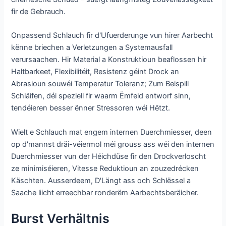
fir de Gebrauch.
Onpassend Schlauch fir d'Ufuerderunge vun hirer Aarbecht
kënne briechen a Verletzungen a Systemausfall
verursaachen. Hir Material a Konstruktioun beaflossen hir
Haltbarkeet, Flexibilitéit, Resistenz géint Drock an
Abrasioun souwéi Temperatur Toleranz; Zum Beispill
Schläifen, déi speziell fir waarm Ëmfeld entworf sinn,
tendéieren besser ënner Stressoren wéi Hëtzt.
Wielt e Schlauch mat engem internen Duerchmiesser, deen
op d'mannst dräi-véiermol méi grouss ass wéi den internen
Duerchmiesser vun der Héichdüse fir den Drockverloscht
ze minimiséieren, Vitesse Reduktioun an zouzedrécken
Käschten. Ausserdeem, D'Längt ass och Schlëssel a
Saache liicht erreechbar ronderëm Aarbechtsberäicher.
Burst Verhältnis