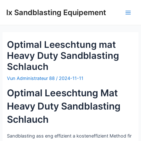
Wiessel
lx Sandblasting Equipement
op
Haa
Inhalt
Optimal Leeschtung mat
Heavy Duty Sandblasting
Schlauch
Vun
Administrateur 88
/
2024-11-11
Optimal Leeschtung Mat
Heavy Duty Sandblasting
Schlauch
Sandblasting ass eng effizient a kosteneffizient Method fir