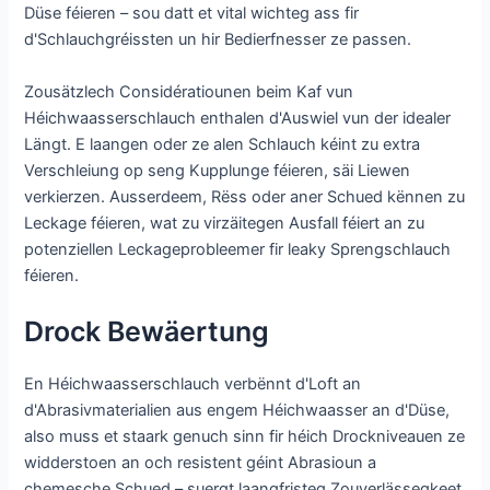
Düse féieren – sou datt et vital wichteg ass fir
d'Schlauchgréissten un hir Bedierfnesser ze passen.
Zousätzlech Considératiounen beim Kaf vun
Héichwaasserschlauch enthalen d'Auswiel vun der idealer
Längt. E laangen oder ze alen Schlauch kéint zu extra
Verschleiung op seng Kupplunge féieren, säi Liewen
verkierzen. Ausserdeem, Rëss oder aner Schued kënnen zu
Leckage féieren, wat zu virzäitegen Ausfall féiert an zu
potenziellen Leckageprobleemer fir leaky Sprengschlauch
féieren.
Drock Bewäertung
En Héichwaasserschlauch verbënnt d'Loft an
d'Abrasivmaterialien aus engem Héichwaasser an d'Düse,
also muss et staark genuch sinn fir héich Drockniveauen ze
widderstoen an och resistent géint Abrasioun a
chemesche Schued – suergt laangfristeg Zouverlässegkeet