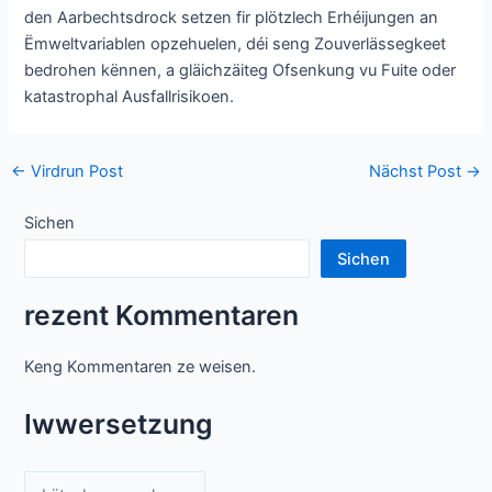
den Aarbechtsdrock setzen fir plötzlech Erhéijungen an
Ëmweltvariablen opzehuelen, déi seng Zouverlässegkeet
bedrohen kënnen, a gläichzäiteg Ofsenkung vu Fuite oder
katastrophal Ausfallrisikoen.
Post
←
Virdrun Post
Nächst Post
→
Navigatioun
Sichen
Sichen
rezent Kommentaren
Keng Kommentaren ze weisen.
Iwwersetzung