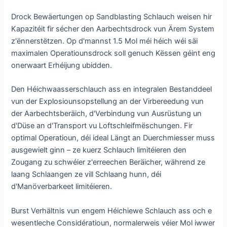
Drock Bewäertungen op Sandblasting Schlauch weisen hir
Kapazitéit fir sécher den Aarbechtsdrock vun Ärem System
z'ënnerstëtzen. Op d'mannst 1.5 Mol méi héich wéi säi
maximalen Operatiounsdrock soll genuch Këssen géint eng
onerwaart Erhéijung ubidden.
Den Héichwaasserschlauch ass en integralen Bestanddeel
vun der Explosiounsopstellung an der Virbereedung vun
der Aarbechtsberäich, d'Verbindung vun Ausrüstung un
d'Düse an d'Transport vu Loftschleifmëschungen. Fir
optimal Operatioun, déi ideal Längt an Duerchmiesser muss
ausgewielt ginn – ze kuerz Schlauch limitéieren den
Zougang zu schwéier z'erreechen Beräicher, während ze
laang Schlaangen ze vill Schlaang hunn, déi
d'Manöverbarkeet limitéieren.
Burst Verhältnis vun engem Héichiewe Schlauch ass och e
wesentleche Considératioun, normalerweis véier Mol iwwer