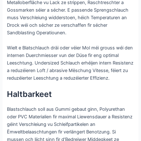
Metalloberfläche vu Lack ze strippen, Raschtreschter a
Gossmarken séier a sécher. E passende Sprengschlauch
muss Verschleiung widderstoen, héich Temperaturen an
Drock wéi och sécher ze verschaffen fir sécher
Sandblasting Operatiounen.
Wielt e Blatschlauch dräi oder véier Mol méi grouss wéi den
internen Duerchmiesser vun der Düse fir eng optimal
Leeschtung. Undersized Schlauch erhéijen intern Resistenz
a reduzéieren Loft / abrasive Mëschung Vitesse, féiert zu
reduzéierter Leeschtung a reduzéierter Effizienz.
Haltbarkeet
Blastschlauch soll aus Gummi gebaut ginn, Polyurethan
oder PVC Materialien fir maximal Liewensdauer a Resistenz
géint Verschleiung vu Schleifpartikelen an
Ëmweltbelaaschtungen fir verlängert Benotzung. Si
mussen och liicht sinn fir d'Bedreiwer Middegkeet ze