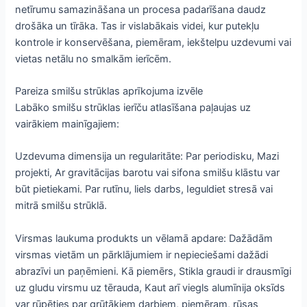
netīrumu samazināšana un procesa padarīšana daudz
drošāka un tīrāka. Tas ir vislabākais videi, kur putekļu
kontrole ir konservēšana, piemēram, iekštelpu uzdevumi vai
vietas netālu no smalkām ierīcēm.
Pareiza smilšu strūklas aprīkojuma izvēle
Labāko smilšu strūklas ierīču atlasīšana paļaujas uz
vairākiem mainīgajiem:
Uzdevuma dimensija un regularitāte: Par periodisku, Mazi
projekti, Ar gravitācijas barotu vai sifona smilšu klāstu var
būt pietiekami. Par rutīnu, liels darbs, Ieguldiet stresā vai
mitrā smilšu strūklā.
Virsmas laukuma produkts un vēlamā apdare: Dažādām
virsmas vietām un pārklājumiem ir nepieciešami dažādi
abrazīvi un paņēmieni. Kā piemērs, Stikla graudi ir drausmīgi
uz gludu virsmu uz tērauda, Kaut arī viegls alumīnija oksīds
var rūpēties par grūtākiem darbiem, piemēram, rūsas