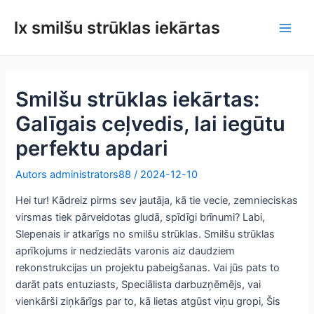
Pāriet
lx smilšu strūklas iekārtas
uz
Galv
saturu
izvē
Smilšu strūklas iekārtas:
Galīgais ceļvedis, lai iegūtu
perfektu apdari
Autors
administrators88
/
2024-12-10
Hei tur! Kādreiz pirms sev jautāja, kā tie vecie, zemnieciskas
virsmas tiek pārveidotas gludā, spīdīgi brīnumi? Labi,
Slepenais ir atkarīgs no smilšu strūklas. Smilšu strūklas
aprīkojums ir nedziedāts varonis aiz daudziem
rekonstrukcijas un projektu pabeigšanas. Vai jūs pats to
darāt pats entuziasts, Speciālista darbuzņēmējs, vai
vienkārši ziņkārīgs par to, kā lietas atgūst viņu gropi, Šis