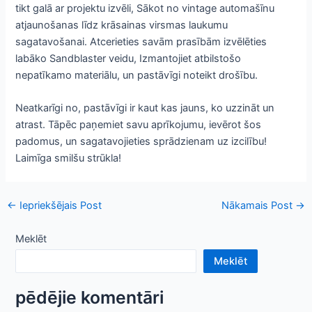
tikt galā ar projektu izvēli, Sākot no vintage automašīnu
atjaunošanas līdz krāsainas virsmas laukumu
sagatavošanai. Atcerieties savām prasībām izvēlēties
labāko Sandblaster veidu, Izmantojiet atbilstošo
nepatīkamo materiālu, un pastāvīgi noteikt drošību.
Neatkarīgi no, pastāvīgi ir kaut kas jauns, ko uzzināt un
atrast. Tāpēc paņemiet savu aprīkojumu, ievērot šos
padomus, un sagatavojieties sprādzienam uz izcilību!
Laimīga smilšu strūkla!
Ziņu
←
Iepriekšējais Post
Nākamais Post
→
navigācija
Meklēt
Meklēt
pēdējie komentāri