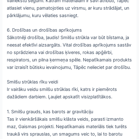
valriekstu segumi. Katram materiālam ir savi atribūti, Tāpēc
atlasiet vienu, pamatojoties uz virsmu, ar kuru strādājat, un
pārklājumu, kuru vēlaties sasniegt.
6. Drošības un drošības aprīkojums
Sākotnēji drošība, ļaudis! Smilšu strūkla var būt bīstama, ja
neesat efektīvi aizsargāts. Vital drošības aprīkojums sastāv
no sprādziena vai drošības ķiveres, rokas apģērbi,
respirators, un pilna ķermeņa spēle. Nepatīkamais produkts
var izraisīt būtisku ievainojumu, Tāpēc nelieciet par drošību.
Smilšu strūklas rīku veidi
Ir vairāku veidu smilšu strūklas rīki, katrs ir piemērots
dažādiem darbiem. Ļaujiet apskatīt visizplatītākos.
1. Smilšu grauds, kas barots ar gravitāciju
Tas ir vienkāršākais smilšu klāsta veids, parasti izmanto
maz, Gaismas projekti. Nepatīkamais materiāls tiek turēts
traukā virs sprauslas, un smagums veic to, lai to barotu