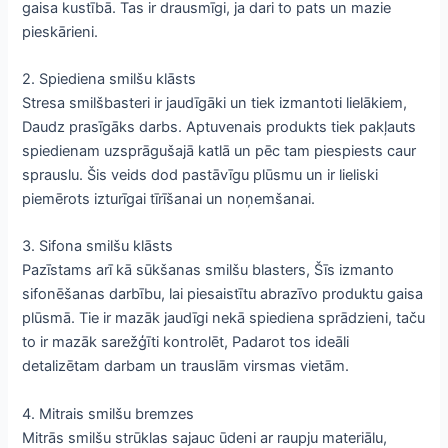
gaisa kustībā. Tas ir drausmīgi, ja dari to pats un mazie
pieskārieni.
2. Spiediena smilšu klāsts
Stresa smilšbasteri ir jaudīgāki un tiek izmantoti lielākiem,
Daudz prasīgāks darbs. Aptuvenais produkts tiek pakļauts
spiedienam uzsprāgušajā katlā un pēc tam piespiests caur
sprauslu. Šis veids dod pastāvīgu plūsmu un ir lieliski
piemērots izturīgai tīrīšanai un noņemšanai.
3. Sifona smilšu klāsts
Pazīstams arī kā sūkšanas smilšu blasters, Šīs izmanto
sifonēšanas darbību, lai piesaistītu abrazīvo produktu gaisa
plūsmā. Tie ir mazāk jaudīgi nekā spiediena sprādzieni, taču
to ir mazāk sarežģīti kontrolēt, Padarot tos ideāli
detalizētam darbam un trauslām virsmas vietām.
4. Mitrais smilšu bremzes
Mitrās smilšu strūklas sajauc ūdeni ar raupju materiālu,