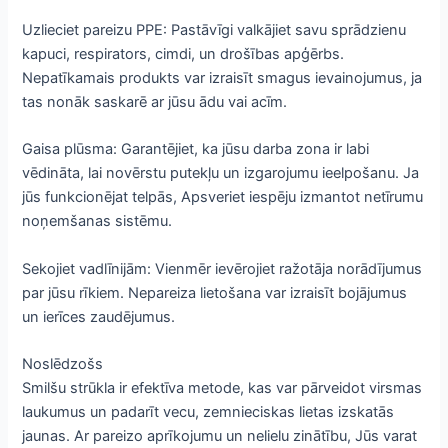
Uzlieciet pareizu PPE: Pastāvīgi valkājiet savu sprādzienu
kapuci, respirators, cimdi, un drošības apģērbs.
Nepatīkamais produkts var izraisīt smagus ievainojumus, ja
tas nonāk saskarē ar jūsu ādu vai acīm.
Gaisa plūsma: Garantējiet, ka jūsu darba zona ir labi
vēdināta, lai novērstu putekļu un izgarojumu ieelpošanu. Ja
jūs funkcionējat telpās, Apsveriet iespēju izmantot netīrumu
noņemšanas sistēmu.
Sekojiet vadlīnijām: Vienmēr ievērojiet ražotāja norādījumus
par jūsu rīkiem. Nepareiza lietošana var izraisīt bojājumus
un ierīces zaudējumus.
Noslēdzošs
Smilšu strūkla ir efektīva metode, kas var pārveidot virsmas
laukumus un padarīt vecu, zemnieciskas lietas izskatās
jaunas. Ar pareizo aprīkojumu un nelielu zinātību, Jūs varat