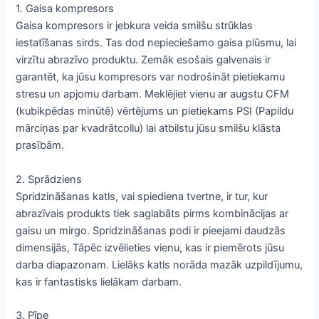
1. Gaisa kompresors
Gaisa kompresors ir jebkura veida smilšu strūklas
iestatīšanas sirds. Tas dod nepieciešamo gaisa plūsmu, lai
virzītu abrazīvo produktu. Zemāk esošais galvenais ir
garantēt, ka jūsu kompresors var nodrošināt pietiekamu
stresu un apjomu darbam. Meklējiet vienu ar augstu CFM
(kubikpēdas minūtē) vērtējums un pietiekams PSI (Papildu
mārciņas par kvadrātcollu) lai atbilstu jūsu smilšu klāsta
prasībām.
2. Sprādziens
Spridzināšanas katls, vai spiediena tvertne, ir tur, kur
abrazīvais produkts tiek saglabāts pirms kombinācijas ar
gaisu un mirgo. Spridzināšanas podi ir pieejami daudzās
dimensijās, Tāpēc izvēlieties vienu, kas ir piemērots jūsu
darba diapazonam. Lielāks katls norāda mazāk uzpildījumu,
kas ir fantastisks lielākam darbam.
3. Pīpe