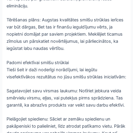
elimināciju.
Tērēšanas plāns: Augstas kvalitātes smilšu strūklas ierīces
var būt dārgas, Bet tas ir finanšu ieguldījumu vērts, ja
nopietni domājat par saviem projektiem. Meklējiet ticamus
zīmolus un pārskatiet novērtējumus, lai pārliecinātos, ka
iegūstat labu naudas vērtību.
Padomi efektīvai smilšu strūklai
Tieši šeit ir daži noderīgi norādījumi, lai iegūtu
visefektīvākos rezultātus no jūsu smilšu strūklas iniciatīvām:
Sagatavojiet savu virsmas laukumu: Notīriet jebkura veida
smērvielu virsmu, eļļas, vai putekļus pirms sprādziena. Tas
garantē, ka abrazīvs produkts var veikt savu darbu efektīvi.
Pielāgojiet spiedienu: Sāciet ar zemāku spiedienu un
pakāpeniski to palieliniet, līdz atrodat patīkamo vietu. Pārāk