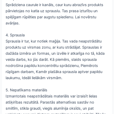
Sprādziena caurule ir kanāls, caur kuru abrazīvs produkts
pārvietojas no katla uz sprauslu. Tas prasa izturību un
spējīgam rūpēties par augstu spiedienu. Lai novērstu
avārijas.
4. Sprausla
Sprausla ir tur, kur notiek maģija. Tas vada neapstrādātu
produktu uz virsmas zonu, ar kuru strādājat. Sprauslas ir
dažāda izmēra un formas, un izvēle ir atkarīga no tā, kāda
veida darbs, ko jūs darāt. Kā piemērs, slaids sprausla
nodrošina papildu koncentrētu sprādzienu, Piemērots
rūpīgam darbam, Kamēr plašāka sprausla aptver papildu
laukumu, Ideāli lielākām virsmām.
5. Nepatīkams materiāls
Izmantotais neapstrādātais materiāls var izraisīt lielas
atšķirības rezultātā. Parastās alternatīvas sastāv no
smiltīm, stikla graudi, viegls alumīnija oksīds, un pat