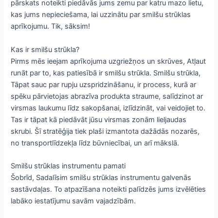
pārskats noteikti piedāvās jums zemu par katru mazo lietu,
kas jums nepieciešama, lai uzzinātu par smilšu strūklas
aprīkojumu. Tik, sāksim!
Kas ir smilšu strūkla?
Pirms mēs ieejam aprīkojuma uzgriežņos un skrūves, Atļaut
runāt par to, kas patiesībā ir smilšu strūkla. Smilšu strūkla,
Tāpat sauc par rupju uzspridzināšanu, ir process, kurā ar
spēku pārvietojas abrazīva produkta straume, salīdzinot ar
virsmas laukumu līdz sakopšanai, izlīdzināt, vai veidojiet to.
Tas ir tāpat kā piedāvāt jūsu virsmas zonām lieljaudas
skrubi. Šī stratēģija tiek plaši izmantota dažādās nozarēs,
no transportlīdzekļa līdz būvniecībai, un arī mākslā.
Smilšu strūklas instrumentu pamati
Šobrīd, Sadalīsim smilšu strūklas instrumentu galvenās
sastāvdaļas. To atpazīšana noteikti palīdzēs jums izvēlēties
labāko iestatījumu savām vajadzībām.