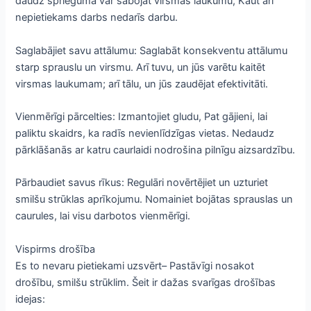
daudz sprieguma var sabojāt virsmas laukumu, Kaut arī
nepietiekams darbs nedarīs darbu.
Saglabājiet savu attālumu: Saglabāt konsekventu attālumu
starp sprauslu un virsmu. Arī tuvu, un jūs varētu kaitēt
virsmas laukumam; arī tālu, un jūs zaudējat efektivitāti.
Vienmērīgi pārcelties: Izmantojiet gludu, Pat gājieni, lai
paliktu skaidrs, ka radīs nevienlīdzīgas vietas. Nedaudz
pārklāšanās ar katru caurlaidi nodrošina pilnīgu aizsardzību.
Pārbaudiet savus rīkus: Regulāri novērtējiet un uzturiet
smilšu strūklas aprīkojumu. Nomainiet bojātas sprauslas un
caurules, lai visu darbotos vienmērīgi.
Vispirms drošība
Es to nevaru pietiekami uzsvērt– Pastāvīgi nosakot
drošību, smilšu strūklim. Šeit ir dažas svarīgas drošības
idejas: