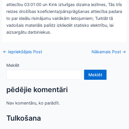
attiecību 03:01:00 un Kink izturīgas dizaina iezīmes, Tās trīs
reizes drošības koeficienta/pārsprāgšanas attiecība padara
to par ideālu risinājumu vairākām lietojumiem; Turklāt tā
vadošais materiāls palīdz izkliedēt statisko elektrību, lai
aizsargātu darbiniekus.
Ziņu
←
Iepriekšējais Post
Nākamais Post
→
navigācija
Meklēt
Meklēt
pēdējie komentāri
Nav komentāru, ko parādīt.
Tulkošana