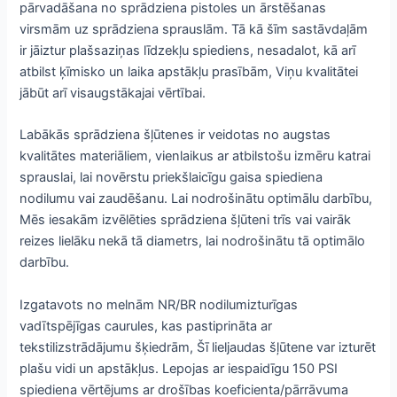
pārvadāšana no sprādziena pistoles un ārstēšanas
virsmām uz sprādziena sprauslām. Tā kā šīm sastāvdaļām
ir jāiztur plašsaziņas līdzekļu spiediens, nesadalot, kā arī
atbilst ķīmisko un laika apstākļu prasībām, Viņu kvalitātei
jābūt arī visaugstākajai vērtībai.
Labākās sprādziena šļūtenes ir veidotas no augstas
kvalitātes materiāliem, vienlaikus ar atbilstošu izmēru katrai
sprauslai, lai novērstu priekšlaicīgu gaisa spiediena
nodilumu vai zaudēšanu. Lai nodrošinātu optimālu darbību,
Mēs iesakām izvēlēties sprādziena šļūteni trīs vai vairāk
reizes lielāku nekā tā diametrs, lai nodrošinātu tā optimālo
darbību.
Izgatavots no melnām NR/BR nodilumizturīgas
vadītspējīgas caurules, kas pastiprināta ar
tekstilizstrādājumu šķiedrām, Šī lieljaudas šļūtene var izturēt
plašu vidi un apstākļus. Lepojas ar iespaidīgu 150 PSI
spiediena vērtējums ar drošības koeficienta/pārrāvuma