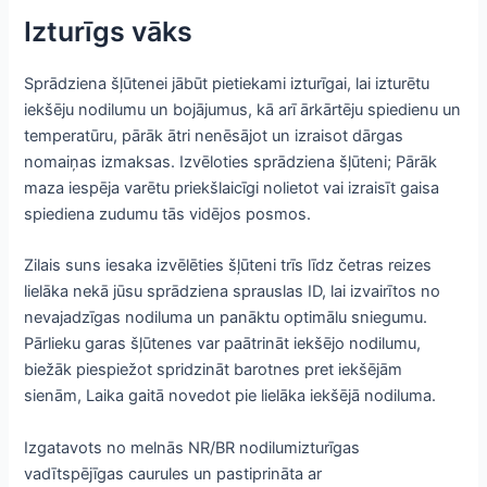
Izturīgs vāks
Sprādziena šļūtenei jābūt pietiekami izturīgai, lai izturētu
iekšēju nodilumu un bojājumus, kā arī ārkārtēju spiedienu un
temperatūru, pārāk ātri nenēsājot un izraisot dārgas
nomaiņas izmaksas. Izvēloties sprādziena šļūteni; Pārāk
maza iespēja varētu priekšlaicīgi nolietot vai izraisīt gaisa
spiediena zudumu tās vidējos posmos.
Zilais suns iesaka izvēlēties šļūteni trīs līdz četras reizes
lielāka nekā jūsu sprādziena sprauslas ID, lai izvairītos no
nevajadzīgas nodiluma un panāktu optimālu sniegumu.
Pārlieku garas šļūtenes var paātrināt iekšējo nodilumu,
biežāk piespiežot spridzināt barotnes pret iekšējām
sienām, Laika gaitā novedot pie lielāka iekšējā nodiluma.
Izgatavots no melnās NR/BR nodilumizturīgas
vadītspējīgas caurules un pastiprināta ar