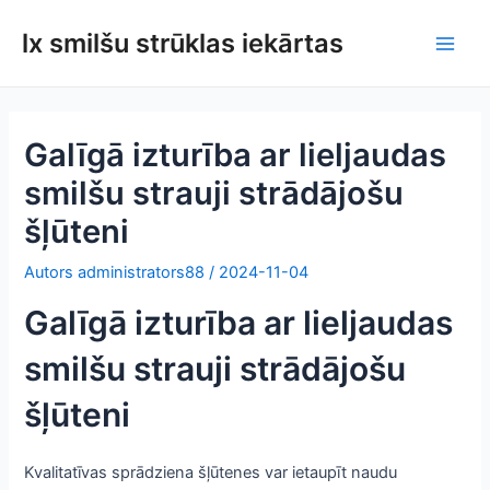
Pāriet
lx smilšu strūklas iekārtas
uz
Galv
saturu
izvē
Galīgā izturība ar lieljaudas
smilšu strauji strādājošu
šļūteni
Autors
administrators88
/
2024-11-04
Galīgā izturība ar lieljaudas
smilšu strauji strādājošu
šļūteni
Kvalitatīvas sprādziena šļūtenes var ietaupīt naudu