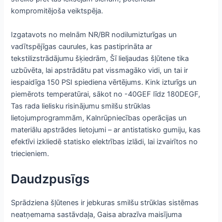
kompromitējoša veiktspēja.
Izgatavots no melnām NR/BR nodilumizturīgas un
vadītspējīgas caurules, kas pastiprināta ar
tekstilizstrādājumu šķiedrām, Šī lieljaudas šļūtene tika
uzbūvēta, lai apstrādātu pat vissmagāko vidi, un tai ir
iespaidīga 150 PSI spiediena vērtējums. Kink izturīgs un
piemērots temperatūrai, sākot no -40GEF līdz 180DEGF,
Tas rada lielisku risinājumu smilšu strūklas
lietojumprogrammām, Kalnrūpniecības operācijas un
materiālu apstrādes lietojumi – ar antistatisko gumiju, kas
efektīvi izkliedē statisko elektrības izlādi, lai izvairītos no
triecieniem.
Daudzpusīgs
Sprādziena šļūtenes ir jebkuras smilšu strūklas sistēmas
neatņemama sastāvdaļa, Gaisa abrazīva maisījuma