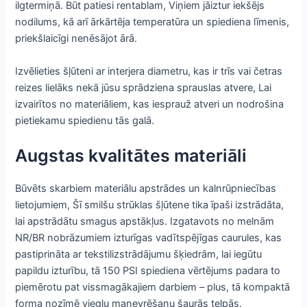
ilgtermiņā. Būt patiesi rentablam, Viņiem jāiztur iekšējs
nodilums, kā arī ārkārtēja temperatūra un spiediena līmenis,
priekšlaicīgi nenēsājot ārā.
Izvēlieties šļūteni ar interjera diametru, kas ir trīs vai četras
reizes lielāks nekā jūsu sprādziena sprauslas atvere, Lai
izvairītos no materiāliem, kas iesprauž atveri un nodrošina
pietiekamu spiedienu tās galā.
Augstas kvalitātes materiāli
Būvēts skarbiem materiālu apstrādes un kalnrūpniecības
lietojumiem, Šī smilšu strūklas šļūtene tika īpaši izstrādāta,
lai apstrādātu smagus apstākļus. Izgatavots no melnām
NR/BR nobrāzumiem izturīgas vadītspējīgas caurules, kas
pastiprināta ar tekstilizstrādājumu šķiedrām, lai iegūtu
papildu izturību, tā 150 PSI spiediena vērtējums padara to
piemērotu pat vissmagākajiem darbiem – plus, tā kompaktā
forma nozīmē vieglu manevrēšanu šaurās telpās.