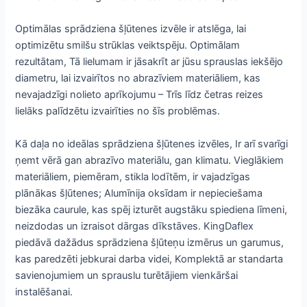
Optimālas sprādziena šļūtenes izvēle ir atslēga, lai
optimizētu smilšu strūklas veiktspēju. Optimālam
rezultātam, Tā lielumam ir jāsakrīt ar jūsu sprauslas iekšējo
diametru, lai izvairītos no abrazīviem materiāliem, kas
nevajadzīgi nolieto aprīkojumu – Trīs līdz četras reizes
lielāks palīdzētu izvairīties no šīs problēmas.
Kā daļa no ideālas sprādziena šļūtenes izvēles, Ir arī svarīgi
ņemt vērā gan abrazīvo materiālu, gan klimatu. Vieglākiem
materiāliem, piemēram, stikla lodītēm, ir vajadzīgas
plānākas šļūtenes; Alumīnija oksīdam ir nepieciešama
biezāka caurule, kas spēj izturēt augstāku spiediena līmeni,
neizdodas un izraisot dārgas dīkstāves. KingDaflex
piedāvā dažādus sprādziena šļūteņu izmērus un garumus,
kas paredzēti jebkurai darba videi, Komplektā ar standarta
savienojumiem un sprauslu turētājiem vienkāršai
instalēšanai.