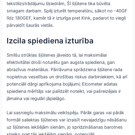
tekstilizstrādājumu šķiedrām, Šī šļūtene tika būvēta
smagam darbam. Spēj izturēt temperatūru, sākot no -40GF
līdz 180GEF, kamēr tā ir izturīga pret Kink, padarot to viegli
pārvaldīt šaurās vietās.
Izcila spiediena izturība
Smilšu strūklas šļūtenes jāveido tā, lai maksimālai
efektivitātei droši noturētu gan augsta spiediena, gan
abrazīvus materiālus. Pārrāvuma sprādziena šļūtene rada
nopietnus veselības un drošības riskus darbiniekiem, kā arī
potenciāli dārgi aprīkojuma bojājumi; Elcometer adatas
spiediena mērītājs var palīdzēt noteikt, vai pašreizējais ir
jāmaina vai regulāri jāpielāgo.
Lai sasniegtu maksimālu veiktspēju. Pārāk garas vai pārāk
formāli saliektas šļūtenes var izraisīt nevajadzīgu nēsāšanu
uz šļūtenes iekšējām sienām, jo ​​spridzināšanas barotnes
streiko pret tās iekšējām sienām, potenciāli