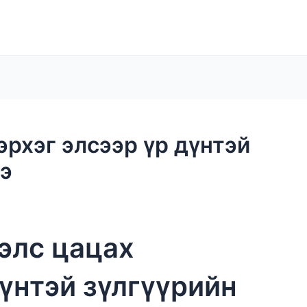
эрхэг элсээр үр дүнтэй
ээ
элс цацах
үнтэй зүлгүүрийн