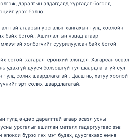
болгож, даралтын алдагдалд хүргэдэг бөгөөд
өцийг үрэх болно.
алттай агаарын урсгалыг хангахын тулд хоолойн
х байх ёстой.. Ашиглалтын явцад агаар
эмжээтэй холбогчийг суурилуулсан байх ёстой.
х ёстой, хагарал, ерөнхий элэгдэл. Хагарсан эсвэл
нь удахгүй дуусч болзошгүй тул шаардлагагүй сул
н тулд солих шаардлагатай.. Цааш нь, хатуу хоолой
 үүнийг эрт солих шаардлагатай.
ын тулд өндөр даралттай агаар эсвэл усны
 усны урсгалыг ашиглан металл гадаргуугаас зэв
н эпокси бүрэх гэх мэт будах, дуусгахаас өмнө