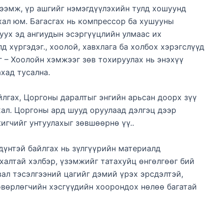
тээмж, үр ашгийг нэмэгдүүлэхийн тулд хошуунд
хал юм. Багасгах нь компрессор ба хушууны
уух эд ангиудын эсэргүүцлийн улмаас их
 хүргэдэг., хоолой, хавхлага ба холбох хэрэгслүүд
г – Хоолойн хэмжээг зөв тохируулах нь энэхүү
хад тусална.
лгах, Цоргоны даралтыг энгийн арьсан доорх зүү
ал. Цоргоны ард шууд оруулаад дэлгэц дээр
игчийг унтуулахыг зөвшөөрнө үү..
 дүнтэй байлгах нь зүлгүүрийн материалд
йхалтай хэлбэр, үзэмжийг татахуйц өнгөлгөөг бий
вал тэсэлгээний цагийг дэмий үрэх эрсдэлтэй,
өөвөрлөгчийн хэсгүүдийн хоорондох нөлөө багатай