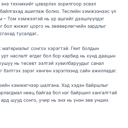
э энэ техникийг цэвэрлэх зорилгоор эсвэл
 байлгахад ашиглаж болно. Төслийн хэмжээнээс үл
 – Том хэмжээтэй нь үр ашгийг дээшлүүлдэг
аг бол жижиг цорго нь зөөвөрлөгчийн зардлыг
сгахад тусалдаг..
 материалыг сонгох хэрэгтэй. Гянт болдын
 урт наслалт өгдөг бол бор карбид нь хүнд даацын
 хушуу нь төсөвт ээлтэй хувилбаруудыг санал
г бэлтгэх зэрэг хөнгөн хэрэглээнд сайн ажилладаг.
рийн хэмжигчээр шалгана. Хэд хэдэн байршлыг
рлагдмал нөөц байгаа бол нэг байршил хангалттай
ард шууд сонго, учир нь энэ нь үнэн зөв унших