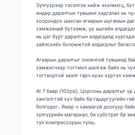
Зүлгүүрээр тэсэлгээ хийж эхэлмэгц, бү
өндөр даралтын түвшинг хадгалах нь чу
хоорондох шахсан агаарын шугамын даг
хэмжээний бүтээмж, үр ашгийн алдагдалд
нь цэг бүрт даралтын алдагдалд хүргэдэ
зайлсхийх боломжтой алдагдлыг багасга
Агаарын даралтыг оновчтой түвшинд бай
хэмжигчээр тогтмол шалгаж байх нь чух
тогтвортой заалт гарч ирэх хүртэл хэмж
At 7 баар (102psi), Цоргоны даралтыг үр
хангалттай хүч байх ба гадаргуугийн га
болгодог.. Ямар ч хамаагүй доогуур бай
зүлгүүрийн материал, ба субстрат ба з
тул компрессорын түлш.