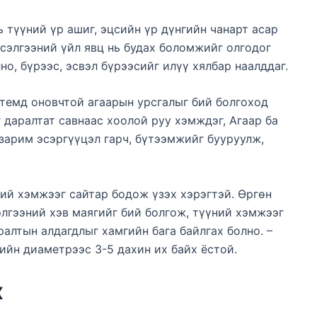
 түүний үр ашиг, эцсийн үр дүнгийн чанарт асар
эсэлгээний үйл явц нь будах боломжийг олгодог
но, бүрээс, эсвэл бүрээсийг илүү хялбар наалддаг.
темд оновчтой агаарын урсгалыг бий болгоход
 даралтат савнаас хоолой руу хэмждэг, Агаар ба
зарим эсэргүүцэл гарч, бүтээмжийг бууруулж,
ний хэмжээг сайтар бодож үзэх хэрэгтэй. Өргөн
элгээний хэв маягийг бий болгож, түүний хэмжээг
алтын алдагдлыг хамгийн бага байлгах болно. –
йн диаметрээс 3-5 дахин их байх ёстой.
х