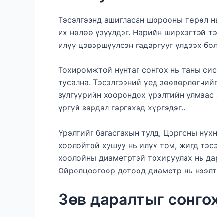
Тэсэлгээнд ашигласан шорооны төрөл нь
их нөлөө үзүүлдэг. Нарийн ширхэгтэй т
илүү цэвэршүүлсэн гадаргууг үлдээх бол
Тохиромжтой нунтаг сонгох нь таны сис
тусална. Тэсэлгээний үед зөөвөрлөгчийг
зүлгүүрийн хоорондох үрэлтийн улмаас 
үргүй зардал гаргахад хүргэдэг..
Үрэлтийг багасгахын тулд, Цоргоны нүх
хоолойтой хушуу нь илүү том, жигд тэс
хоолойны диаметртэй тохируулах нь дар
Ойролцоогоор дотоод диаметр нь нээлти
Зөв даралтыг сонго