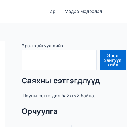
Гэр
Мэдээ мэдээлэл
Эрэл хайгуул хийх
Эрэл
хайгуул
хийх
Саяхны сэтгэгдлүүд
Шоуны сэтгэгдэл байхгүй байна.
Орчуулга