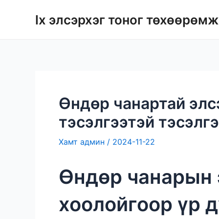
Агуулга
lx элсэрхэг тоног төхөөрөмж
руу
алгасах
Өндөр чанартай элс
тэсэлгээтэй тэсэлг
Хамт
админ
/
2024-11-22
Өндөр чанарын 
хоолойгоор үр д