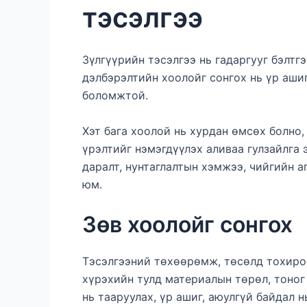
тэсэлгээ
Зүлгүүрийн тэсэлгээ нь гадаргууг бэлтг
дэлбэрэлтийн хоолойг сонгох нь үр аши
боломжтой.
Хэт бага хоолой нь хурдан өмсөх болно,
үрэлтийг нэмэгдүүлэх аливаа гулзайлга 
даралт, нунтаглалтын хэмжээ, чийгийн 
юм.
Зөв хоолойг сонгох
Тэсэлгээний төхөөрөмж, төсөлд тохирох
хүрэхийн тулд материалын төрөл, тоног
нь тааруулах, үр ашиг, аюулгүй байдал 