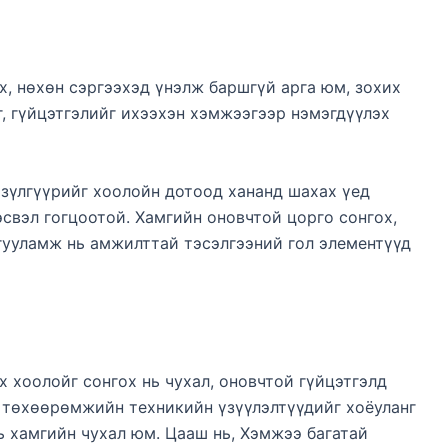
эх, нөхөн сэргээхэд үнэлж баршгүй арга юм, зохих
г, гүйцэтгэлийг ихээхэн хэмжээгээр нэмэгдүүлэх
 зүлгүүрийг хоолойн дотоод хананд шахах үед
эсвэл гогцоотой. Хамгийн оновчтой цорго сонгох,
агууламж нь амжилттай тэсэлгээний гол элементүүд
 хоолойг сонгох нь чухал, оновчтой гүйцэтгэлд
 төхөөрөмжийн техникийн үзүүлэлтүүдийг хоёуланг
нь хамгийн чухал юм. Цааш нь, Хэмжээ багатай