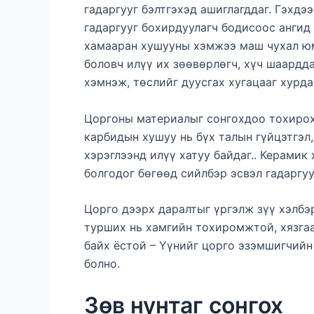
гадаргууг бэлтгэхэд ашиглагддаг. Гэхдэ
гадаргууг бохирдуулагч бодисоос ангид
хамааран хушууны хэмжээ маш чухал юм
боловч илүү их зөөвөрлөгч, хүч шаардд
хэмнэж, төслийг дуусгах хугацааг хурда
Цоргоны материалыг сонгохдоо тохирох
карбидын хушуу нь бүх талын гүйцэтгэл,
хэрэглээнд илүү хатуу байдаг.. Керамик
болгодог бөгөөд сийлбэр эсвэл гадаргуу
Цорго дээрх даралтыг үргэлж зүү хэлбэ
турших нь хамгийн тохиромжтой, хязгаа
байх ёстой – Үүнийг цорго эзэмшигчийн 
болно.
Зөв нунтаг сонгох