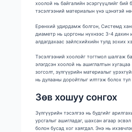
хоолой нь байгалийн эсэргүүцлийг бий 
тэсэлгээний материалын үнэ цэнэтэй нө
Ерөнхий удирдамж болгон, Системд ханг
диаметр нь цоргоны нүхнээс 3-4 дахин и
алдагдахаас зайлсхийхийн тулд зохих х
Тэсэлгээний хоолойг тогтмол шалгаж бай
элэгдсэн хоолой нь ашиглалтын хугацаа 
зогсолт, зүлгүүрийн материалыг үрэхгүй
нь дулааны доройтлыг илтгэж болох тул
Зөв хошуу сонгох
Зүлгүүрийн тэсэлгээ нь будгийг арилгах
урсгалыг ашигладаг, шахсан агаар эсвэл
болон бусад хог хаягдал. Энэ нь ихэвчлэ