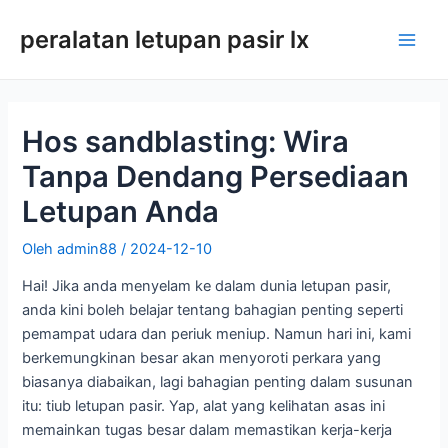
Langkau
peralatan letupan pasir lx
ke
Men
kandungan
utam
Hos sandblasting: Wira
Tanpa Dendang Persediaan
Letupan Anda
Oleh
admin88
/
2024-12-10
Hai! Jika anda menyelam ke dalam dunia letupan pasir,
anda kini boleh belajar tentang bahagian penting seperti
pemampat udara dan periuk meniup. Namun hari ini, kami
berkemungkinan besar akan menyoroti perkara yang
biasanya diabaikan, lagi bahagian penting dalam susunan
itu: tiub letupan pasir. Yap, alat yang kelihatan asas ini
memainkan tugas besar dalam memastikan kerja-kerja