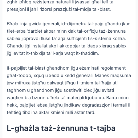
żgħir joħloq reżistenza naturali li jwassal għal telf ta'
pressjoni li jaħli riżorsi prezzjużi tal-midja tal-blast.
Bħala linja gwida ġenerali, id-dijametru tal-pajp għandu jkun
tliet-erba 'darbiet akbar minn dak tal-orifiċju taż-żennuna
sabiex jipprovdi fluss ta' arja suffiċjenti fis-sistema kollha.
Għandu jiġi installat ukoll akkoppjar ta 'daqs xieraq sabiex
jiġi evitat it-tnixxija ta' l-arja waqt it-tħaddim.
Il-pajpijiet tal-blast għandhom jiġu eżaminati regolarment
għat-toqob, xquq u xedd u kedd ġenerali. Manek maqsuma
jew mifruxa jistgħu dalwaqt jilħqu t-tmiem tal-ħajja utli
tagħhom u għandhom jiġu sostitwiti biex jiġu evitati
waqfien bla bżonn u ħela ta’ materjali li joborxu. Barra minn
hekk, pajpijiet iebsa jistgħu jindikaw degradazzjoni termali li
teħtieġ tibdilha aktar kmieni milli aktar tard.
L-għażla taż-żennuna t-tajba