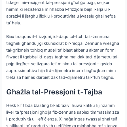
titkejjel mir-reċipjent tal-pressjoni għal ġo pajp, se jkun
hemm xi reżistenza minħabba l-frizzjoni bejn l-arja u l-
abrażivi li jistgħu jfixklu l-produttività u jwasslu għal nefqa
ta’ ħela.
Biex tnaqqas il-frizzjoni, id-daqs tal-ftuħ taż-żennuna
tiegħek għandu jiġi kkunsidrat bir-reqqa. Żennuna wiesgħa
tal-griżmejn toħloq mudell ta’ blast akbar u aktar uniformi
filwaqt li tqabbel id-daqs tagħha ma’ dak tad-dijametru tal-
pajp tiegħek se tiżgura telf minimu ta’ pressjoni – gwida
approssimattiva hija li d-dijametru intern tiegħu jkun minn
tlieta sa ħames darbiet dak tad-dijametru tal-ftuħ tiegħu.
Għażla tal-Pressjoni t-Tajba
Hekk kif tibda blasting bl-abrażiv, huwa kritiku li jinżamm
livell ta 'pressjoni għolja fiż-żennuna sabiex timmassimizza
l-produttività u l-effiċjenza. Xi ħaġa inqas twassal għal telf
sinifikanti ta' produttività u effiċjenza minħabba reżistenza