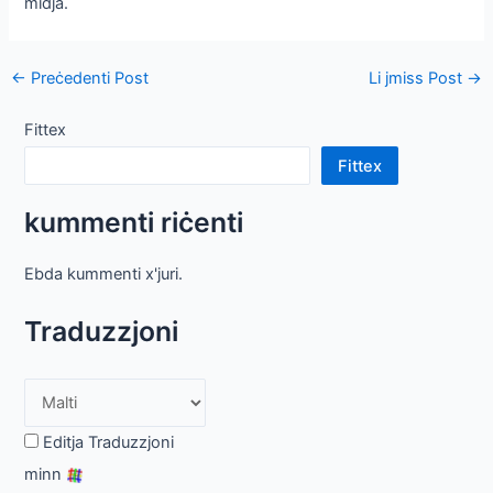
midja.
Post
←
Preċedenti Post
Li jmiss Post
→
navigazzjoni
Fittex
Fittex
kummenti riċenti
Ebda kummenti x'juri.
Traduzzjoni
Editja Traduzzjoni
minn