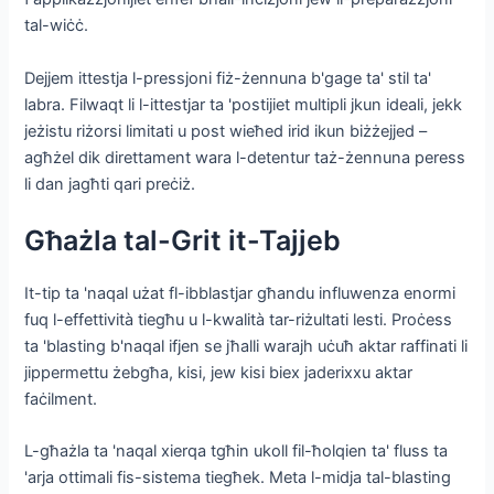
tal-wiċċ.
Dejjem ittestja l-pressjoni fiż-żennuna b'gage ta' stil ta'
labra. Filwaqt li l-ittestjar ta 'postijiet multipli jkun ideali, jekk
jeżistu riżorsi limitati u post wieħed irid ikun biżżejjed –
agħżel dik direttament wara l-detentur taż-żennuna peress
li dan jagħti qari preċiż.
Għażla tal-Grit it-Tajjeb
It-tip ta 'naqal użat fl-ibblastjar għandu influwenza enormi
fuq l-effettività tiegħu u l-kwalità tar-riżultati lesti. Proċess
ta 'blasting b'naqal ifjen se jħalli warajh uċuħ aktar raffinati li
jippermettu żebgħa, kisi, jew kisi biex jaderixxu aktar
faċilment.
L-għażla ta 'naqal xierqa tgħin ukoll fil-ħolqien ta' fluss ta
'arja ottimali fis-sistema tiegħek. Meta l-midja tal-blasting