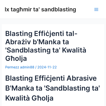
Aqbeż
lx tagħmir ta' sandblasting
għall-
Men
kontenut
Prinċ
Blasting Effiċjenti tal-
Abrażiv b'Manka ta
'Sandblasting ta' Kwalità
Għolja
Permezz
admin88
/
2024-11-22
Blasting Effiċjenti Abrasive
B'Manka ta 'Sandblasting ta'
Kwalità Għolja