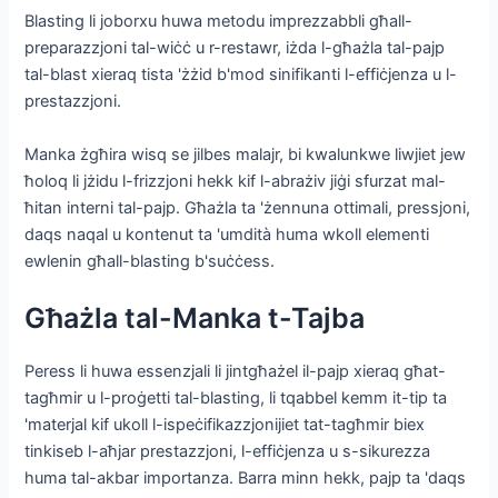
Blasting li joborxu huwa metodu imprezzabbli għall-
preparazzjoni tal-wiċċ u r-restawr, iżda l-għażla tal-pajp
tal-blast xieraq tista 'żżid b'mod sinifikanti l-effiċjenza u l-
prestazzjoni.
Manka żgħira wisq se jilbes malajr, bi kwalunkwe liwjiet jew
ħoloq li jżidu l-frizzjoni hekk kif l-abrażiv jiġi sfurzat mal-
ħitan interni tal-pajp. Għażla ta 'żennuna ottimali, pressjoni,
daqs naqal u kontenut ta 'umdità huma wkoll elementi
ewlenin għall-blasting b'suċċess.
Għażla tal-Manka t-Tajba
Peress li huwa essenzjali li jintgħażel il-pajp xieraq għat-
tagħmir u l-proġetti tal-blasting, li tqabbel kemm it-tip ta
'materjal kif ukoll l-ispeċifikazzjonijiet tat-tagħmir biex
tinkiseb l-aħjar prestazzjoni, l-effiċjenza u s-sikurezza
huma tal-akbar importanza. Barra minn hekk, pajp ta 'daqs