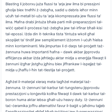
Blasting li joborxu juża flussi ta 'arja jew ilma bi pressjoni
għolja biex tneħħi ż-żebgħa, sadid u debris ieħor minn
uċuħ tal-metall bl-użu ta 'arja kkompressata jew flussi ta'
ilma. Ħafna drabi jintuża bħala parti mill-preparazzjoni tal-
wiċċ qabel il-proċessi taż-żebgħa jew tal-irfinar bħall-kisi
tal-epossi. Iżda din it-teknika tista 'tintuża wkoll għal
skopijiet ta' tindif jew sempliċement iżżomm l-uċuħ ħielsa
minn kontaminanti. Ma jimpurtax li d-daqs tal-proġett taż-
żennuna huwa importanti ħafna – dawk akbar jipprovdu
effiċjenza akbar iżda jeħtieġu aktar midja u enerġija filwaqt li
żennuni iżgħar jistgħu jgħinu biex jiffrankaw l-ispejjeż tal-
midja u jħaffu l-ħin tat-tlestija tal-proġett.
Agħżel il-materjal xieraq meta tagħżel materjal taż-
żennuna. Iż-żennuni tal-karbur tat-tungstenu jipprovdu
prestazzjoni u lonġevità kollha filwaqt li dawk tal-karbur tal-
boron huma aktar iebsa għall-użu heavy duty. Iż-żennuni
taċ-ċeramika joffru alternattivi favur il-baġit u jaħdmu tajjeb
f'applikazzjonijiet eħfef bħall-inċiżjoni jew il-preparazzjoni