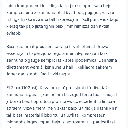
minn komponenti tul il-linja tal-arja kkompressata bejn il-
kompressur u ż-żennuna bħal blast pot, pajpijiet, valvi u
fittings li jikkawżaw xi telf fil-pressjoni f'kull punt – id-daqs
xieraq tal-pajp jista 'jgħin biex jimminimizza dan it-telf
evitabbli.
Biex iżżomm il-pressjoni tal-arja f'livelli ottimali, huwa
essenzjali li tispezzjona regolarment il-pressjoni taż-
żennuna b'gauge sempliċi tal-labra ipodermika. Daħħalha
direttament wara ż-żennuna u ħalli l-kejl jaqra sakemm
jidher qari stabbli fuq il-wiri tiegħu.
Fl 7 bar (102psi), iż-żamma ta' pressjoni effettiva taż-
żennuna tiżgura li jkun hemm biżżejjed forza fuq il-midja li
joborxu biex tipproduċi profil tal-wiċċ eċċellenti u finitura
attraenti viżwalment. Xejn aktar baxx u tirriskja li taħli l-ħin
tal-blast, materjal li joborxu, u fjuwil tal-kompressur
minħabba inqas impatt bejn is-sottostrat u l-partiċelli tal-