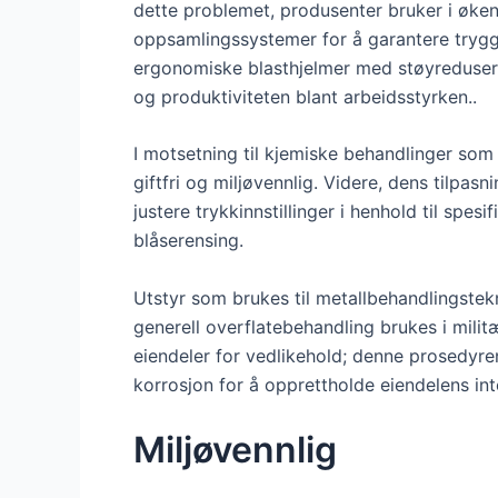
dette problemet, produsenter bruker i øk
oppsamlingssystemer for å garantere trygg
ergonomiske blasthjelmer med støyreduse
og produktiviteten blant arbeidsstyrken..
I motsetning til kjemiske behandlinger som
giftfri og miljøvennlig. Videre, dens tilpas
justere trykkinnstillinger i henhold til spesi
blåserensing.
Utstyr som brukes til metallbehandlingstekn
generell overflatebehandling brukes i milit
eiendeler for vedlikehold; denne prosedyre
korrosjon for å opprettholde eiendelens inte
Miljøvennlig