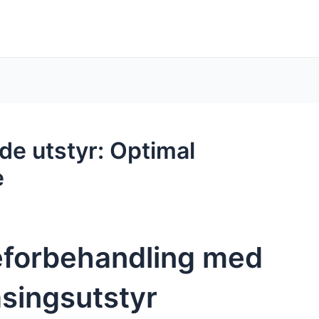
e utstyr: Optimal
e
eforbehandling med
singsutstyr