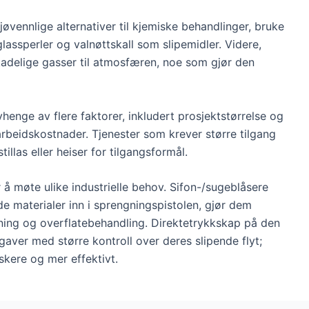
øvennlige alternativer til kjemiske behandlinger, bruke
lassperler og valnøttskall som slipemidler. Videre,
kadelige gasser til atmosfæren, noe som gjør den
avhenge av flere faktorer, inkludert prosjektstørrelse og
arbeidskostnader. Tjenester som krever større tilgang
illas eller heiser for tilgangsformål.
r å møte ulike industrielle behov. Sifon-/sugeblåsere
de materialer inn i sprengningspistolen, gjør dem
erning og overflatebehandling. Direktetrykkskap på den
aver med større kontroll over deres slipende flyt;
skere og mer effektivt.