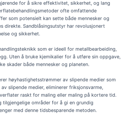
jørende for å sikre effektivitet, sikkerhet, og lang
 overflatebehandlingsmetoder ofte omfattende
offer som potensielt kan sette både mennesker og
res direkte. Sandblåsingsutstyr har revolusjonert
else og sikkerhet.
andlingsteknikk som er ideell for metallbearbeiding,
egg. Uten å bruke kjemikalier for å utføre sin oppgave,
ikke skader både mennesker og planeten.
rerer høyhastighetsstrømmer av slipende medier som
 av slipende medier, eliminerer friksjonsvarme,
erflater raskt for maling eller maling på kortere tid.
 tilgjengelige områder for å gi en grundig
 penger med denne tidsbesparende metoden.