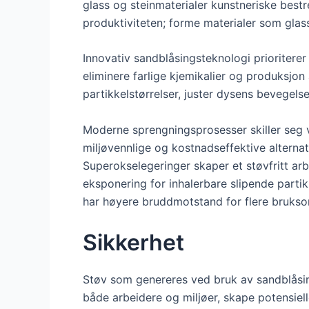
glass og steinmaterialer kunstneriske best
produktiviteten; forme materialer som glas
Innovativ sandblåsingsteknologi prioritere
eliminere farlige kjemikalier og produksjon 
partikkelstørrelser, juster dysens bevegelse
Moderne sprengningsprosesser skiller seg ve
miljøvennlige og kostnadseffektive alternati
Superokselegeringer skaper et støvfritt ar
eksponering for inhalerbare slipende parti
har høyere bruddmotstand for flere brukso
Sikkerhet
Støv som genereres ved bruk av sandblåsing
både arbeidere og miljøer, skape potensiel