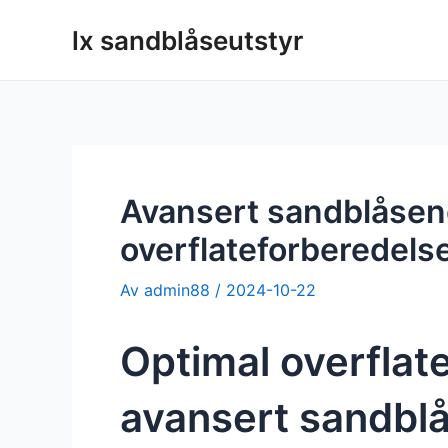
Hopp
lx sandblåseutstyr
til
innholdet
Avansert sandblåsend
overflateforberedels
Av
admin88
/
2024-10-22
Optimal overflat
avansert sandblå