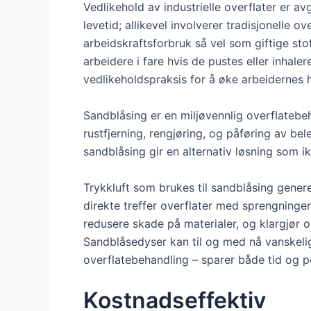
Vedlikehold av industrielle overflater er avg
levetid; allikevel involverer tradisjonelle
arbeidskraftsforbruk så vel som giftige st
arbeidere i fare hvis de pustes eller inhale
vedlikeholdspraksis for å øke arbeidernes h
Sandblåsing er en miljøvennlig overflatebeh
rustfjerning, rengjøring, og påføring av bel
sandblåsing gir en alternativ løsning som 
Trykkluft som brukes til sandblåsing gene
direkte treffer overflater med sprengninger
redusere skade på materialer, og klargjør ov
Sandblåsedyser kan til og med nå vanskelig
overflatebehandling – sparer både tid og
Kostnadseffektiv