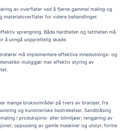
gjøring av overflater ved å fjerne gammel maling og
 materialoverflater for videre behandlinger.
 effektiv sprengning. Både hardheten og tettheten må
r å unngå uopprettelig skade.
eratører må implementere effektive inneslutnings- og
elematikk muliggjør mer effektiv styring av
tet.
har mange bruksområder på tvers av bransjer, fra
aurering og kunstneriske bestrebelser. Sandblåsing
 maling i produksjons- eller bilmiljøer; rengjøring av
joner; oppussing av gamle maskiner og utstyr; forme