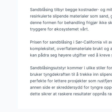
Sandblåsing tilbyr begge kostnader- og milj
resirkulerte slipende materialer som sand, g
denne formen for behandling frigjør ikke s
tryggere for økosystemet vårt.
Prisen for sandblåsing i Sør-California vil 
kompleksitet, overflatemateriale brukt og 
kan pådra seg høyere utgifter ved å kreve st
Sandblåsingsutstyr kommer i ulike stiler fo
bruker tyngdekraften til å trekke inn slipen
perfekte for lettere prosjekter som rustfj
annen side er skreddersydd for tyngre oppg
dette sikrer at raskere resultater oppnås ra