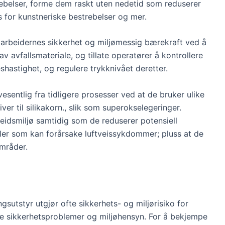
rebelser, forme dem raskt uten nedetid som reduserer
s for kunstneriske bestrebelser og mer.
r arbeidernes sikkerhet og miljømessig bærekraft ved å
av avfallsmateriale, og tillate operatører å kontrollere
shastighet, og regulere trykknivået deretter.
sentlig fra tidligere prosesser ved at de bruker ulike
ver til silikakorn., slik som superokselegeringer.
beidsmiljø samtidig som de reduserer potensiell
kler som kan forårsake luftveissykdommer; pluss at de
mråder.
sutstyr utgjør ofte sikkerhets- og miljørisiko for
le sikkerhetsproblemer og miljøhensyn. For å bekjempe