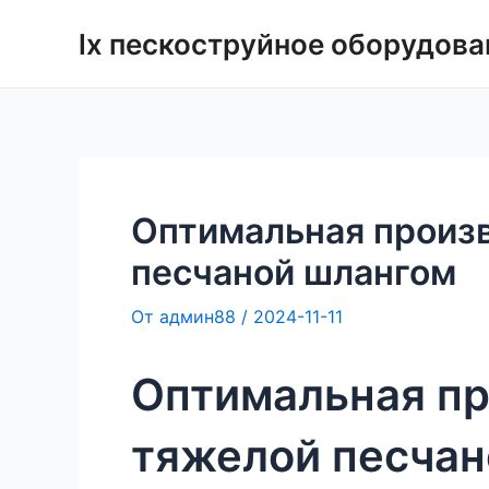
Перейти
lx пескоструйное оборудова
к
содержимому
Оптимальная произ
песчаной шлангом
От
админ88
/
2024-11-11
Оптимальная пр
тяжелой песчан