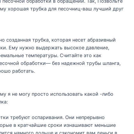
 песочной обработки в обращении. Так, Позвольте
ему хорошая трубка для песочниц-ваш лучший друг
но созданная трубка, которая несет абразивный
нки. Ему нужно выдержать высокое давление,
ремальные температуры. Считайте это как
есочной обработки— без надежной трубы шланга,
рошо работать.
у я не могу просто использовать какой -либо
ка:
отки требуют оспаривания. Они непрерывно
торые в кратчайшие сроки изнашивают меньшие
лится намного дольше и сэкономит вам деньги в