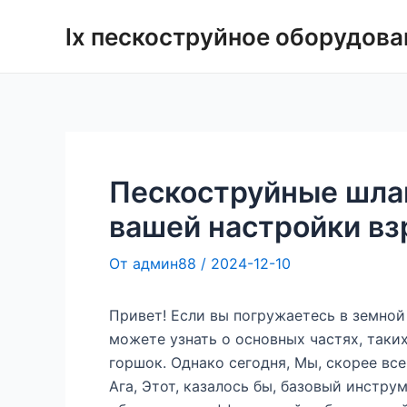
Перейти
lx пескоструйное оборудова
к
содержимому
Пескоструйные шлан
вашей настройки в
От
админ88
/
2024-12-10
Привет! Если вы погружаетесь в земной
можете узнать о основных частях, так
горшок. Однако сегодня, Мы, скорее все
Ага, Этот, казалось бы, базовый инстр