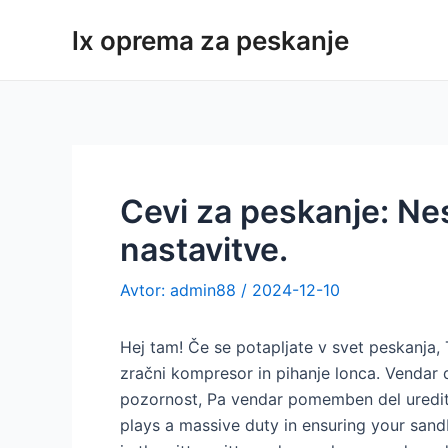
Preskoči
lx oprema za peskanje
na
vsebino
Cevi za peskanje: Nes
nastavitve.
Avtor:
admin88
/
2024-12-10
Hej tam! Če se potapljate v svet peskanja, T
zračni kompresor in pihanje lonca. Vendar 
pozornost, Pa vendar pomemben del uredit
plays a massive duty in ensuring your sandb