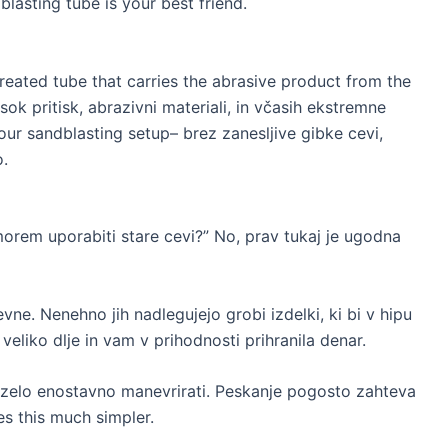
blasting tube is your best friend
.
created tube that carries the abrasive product from the
sok pritisk, abrazivni materiali, in včasih ekstremne
 your sandblasting setup
– brez zanesljive gibke cevi,
o.
orem uporabiti stare cevi?” No, prav tukaj je ugodna
vne. Nenehno jih nadlegujejo grobi izdelki, ki bi v hipu
 veliko dlje in vam v prihodnosti prihranila denar.
e zelo enostavno manevrirati. Peskanje pogosto zahteva
s this much simpler
.