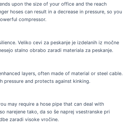
ends upon the size of your office and the reach
nger hoses can result in a decrease in pressure
,
so you
powerful compressor
.
ilience
. Veliko cevi za peskanje je izdelanih iz močne
enesejo stalno obrabo zaradi materiala za peskanje.
enhanced layers
,
often made of material or steel cable
.
gh pressure and protects against kinking
.
you may require a hose pipe that can deal with
 so narejene tako, da so še naprej vsestranske pri
be zaradi visoke vročine.