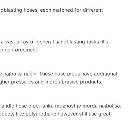
ndblasting hoses
,
each matched for different
 a vast array of general sandblasting tasks
.
It’s
ic reinforcement
.
e najboljši način.
These hose pipes have additional
gher pressures and more abrasive products
.
-handle hose pipe
, lahka možnost je morda najboljša.
ducts like polyurethane however still use great