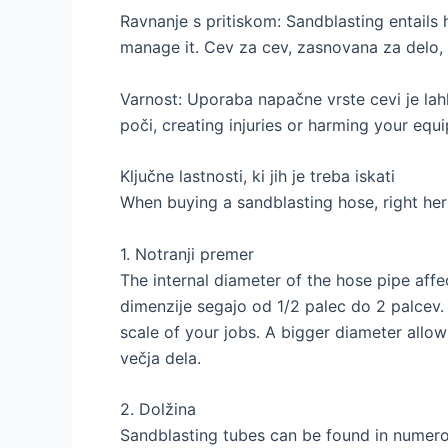
Ravnanje s pritiskom:
Sandblasting entails 
manage it
. Cev za cev, zasnovana za delo, 
Varnost: Uporaba napačne vrste cevi je lah
poči,
creating injuries or harming your equ
Ključne lastnosti, ki jih je treba iskati
When buying a sandblasting hose
,
right he
1. Notranji premer
The internal diameter of the hose pipe affe
dimenzije segajo od 1/2 palec do 2 palcev
scale of your jobs
.
A bigger diameter allow
večja dela.
2. Dolžina
Sandblasting tubes can be found in numero