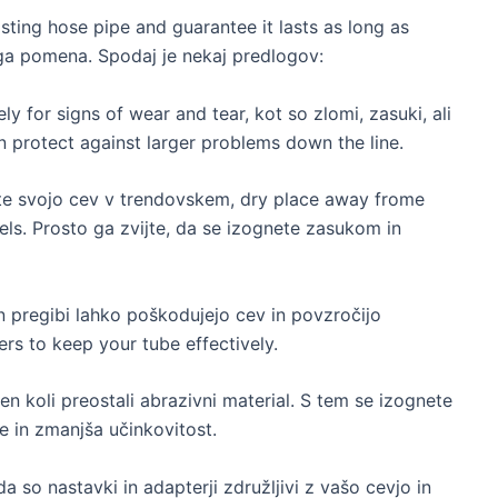
sting hose pipe and guarantee it lasts as long as
ega pomena. Spodaj je nekaj predlogov:
ely for signs of wear and tear
, kot so zlomi, zasuki, ali
n protect against larger problems down the line
.
pite svojo cev v trendovskem,
dry place away frome
els
. Prosto ga zvijte, da se izognete zasukom in
in pregibi lahko poškodujejo cev in povzročijo
ers to keep your tube effectively
.
en koli preostali abrazivni material. S tem se izognete
e in zmanjša učinkovitost.
da so nastavki in adapterji združljivi z vašo cevjo in