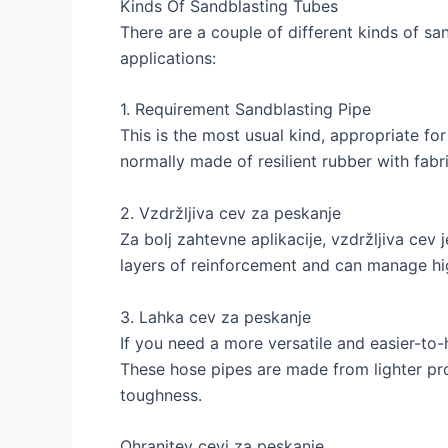
Kinds Of Sandblasting Tubes
There are a couple of different kinds of sa
applications
:
1.
Requirement Sandblasting Pipe
This is the most usual kind
,
appropriate for
normally made of resilient rubber with fabr
2. Vzdržljiva cev za peskanje
Za bolj zahtevne aplikacije, vzdržljiva cev j
layers of reinforcement and can manage hi
3. Lahka cev za peskanje
If you need a more versatile and easier-to
These hose pipes are made from lighter pro
toughness
.
Ohranitev cevi za peskanje