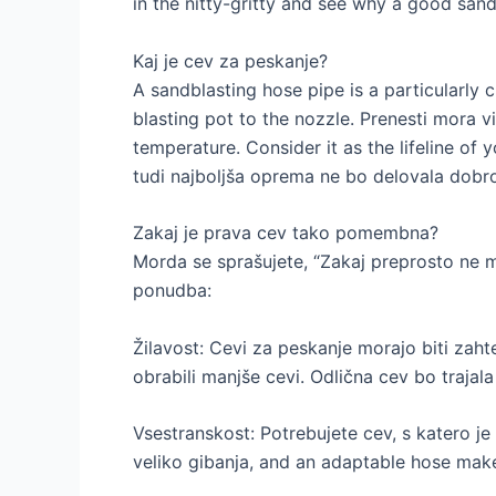
in the nitty-gritty and see why a good sand
Kaj je cev za peskanje?
A sandblasting hose pipe is a particularly 
blasting pot to the nozzle
. Prenesti mora vi
temperature.
Consider it as the lifeline of
tudi najboljša oprema ne bo delovala dobr
Zakaj je prava cev tako pomembna?
Morda se sprašujete, “Zakaj preprosto ne m
ponudba:
Žilavost: Cevi za peskanje morajo biti zahte
obrabili manjše cevi. Odlična cev bo trajala
Vsestranskost: Potrebujete cev, s katero j
veliko gibanja,
and an adaptable hose make