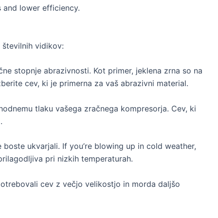
s and lower efficiency
.
številnih vidikov:
ične stopnje abrazivnosti. Kot primer, jeklena zrna so na
zberite cev, ki je primerna za vaš abrazivni material.
zhodnemu tlaku vašega zračnega kompresorja. Cev, ki
.
e boste ukvarjali.
If you’re blowing up in cold weather
,
rilagodljiva pri nizkih temperaturah.
otrebovali cev z večjo velikostjo in morda daljšo