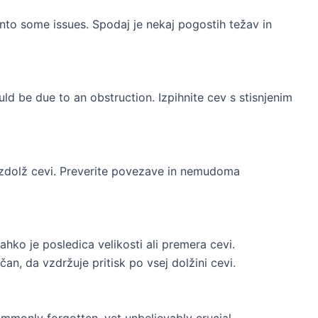
into some issues
. Spodaj je nekaj pogostih težav in
ould be due to an obstruction
. Izpihnite cev s stisnjenim
 vzdolž cevi. Preverite povezave in nemudoma
 lahko je posledica velikosti ali premera cevi.
n, da vzdržuje pritisk po vsej dolžini cevi.