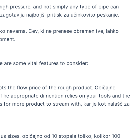
high pressure
,
and not simply any type of pipe can
zagotavlja najboljši pritisk za učinkovito peskanje.
ko nevarna. Cev, ki ne prenese obremenitve, lahko
ipment
.
re are some vital features to consider
:
cts the flow price of the rough product
. Običajne
.
The appropriate dimention relies on your tools and the
s for more product to stream with
, kar je kot nalašč za
us sizes
, običajno od 10 stopala toliko, kolikor 100