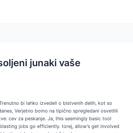
oljeni junaki vaše
renutno bi lahko izvedeli o bistvenih delih, kot so
danes, Verjetno bomo na tipično spregledani osvetlili
ve: cev za peskanje. Ja,
this seemingly basic tool
lasting jobs go efficiently
. torej,
allow’s get involved