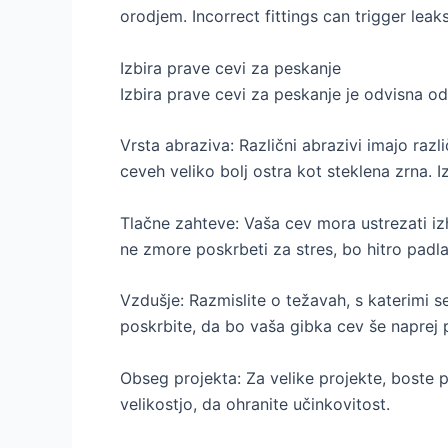
orodjem.
Incorrect fittings can trigger leak
Izbira prave cevi za peskanje
Izbira prave cevi za peskanje je odvisna od 
Vrsta abraziva: Različni abrazivi imajo razl
ceveh veliko bolj ostra kot steklena zrna. I
Tlačne zahteve: Vaša cev mora ustrezati i
ne zmore poskrbeti za stres, bo hitro padla
Vzdušje: Razmislite o težavah, s katerimi s
poskrbite, da bo vaša gibka cev še naprej p
Obseg projekta: Za velike projekte, boste p
velikostjo, da ohranite učinkovitost.