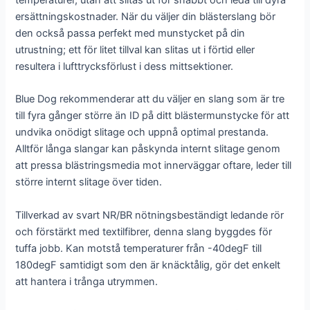
temperaturer, utan att slitas ut för snabbt och leda till dyra
ersättningskostnader. När du väljer din blästerslang bör
den också passa perfekt med munstycket på din
utrustning; ett för litet tillval kan slitas ut i förtid eller
resultera i lufttrycksförlust i dess mittsektioner.
Blue Dog rekommenderar att du väljer en slang som är tre
till fyra gånger större än ID på ditt blästermunstycke för att
undvika onödigt slitage och uppnå optimal prestanda.
Alltför långa slangar kan påskynda internt slitage genom
att pressa blästringsmedia mot innerväggar oftare, leder till
större internt slitage över tiden.
Tillverkad av svart NR/BR nötningsbeständigt ledande rör
och förstärkt med textilfibrer, denna slang byggdes för
tuffa jobb. Kan motstå temperaturer från -40degF till
180degF samtidigt som den är knäcktålig, gör det enkelt
att hantera i trånga utrymmen.