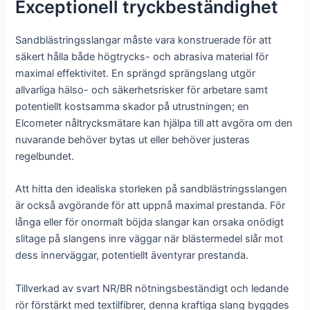
Exceptionell tryckbeständighet
Sandblästringsslangar måste vara konstruerade för att
säkert hålla både högtrycks- och abrasiva material för
maximal effektivitet. En sprängd sprängslang utgör
allvarliga hälso- och säkerhetsrisker för arbetare samt
potentiellt kostsamma skador på utrustningen; en
Elcometer nåltrycksmätare kan hjälpa till att avgöra om den
nuvarande behöver bytas ut eller behöver justeras
regelbundet.
Att hitta den idealiska storleken på sandblästringsslangen
är också avgörande för att uppnå maximal prestanda. För
långa eller för onormalt böjda slangar kan orsaka onödigt
slitage på slangens inre väggar när blästermedel slår mot
dess innerväggar, potentiellt äventyrar prestanda.
Tillverkad av svart NR/BR nötningsbeständigt och ledande
rör förstärkt med textilfibrer, denna kraftiga slang byggdes