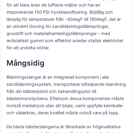
för att klara även de tuffaste miljöer och har en
imponerande 150 PSI tryckklassificering. Böjtålig och
lämplig för temperaturer från -40degF till 180degF, det är
en utmärkt lösning för sandblästringstillämpningar,
gruvdrift och materialhanteringstillämpningar – med
antistatiskt gummi som effektivt avleder statisk elektricitet
för att undvika stötar.
Mångsidig
Blästringsslangar är en integrerad komponent i alla
sandblästringssystem, transporterar luftslipande blandning
från din blästerpistol och behandlingsytor till
blästermunstyckena. Eftersom dessa komponenter måste
motstå mediatryck utan att böjas, samt uppfylla kemikalie-
och väderkrav, deras kvalitet måste också vara på topp.
De bästa blästerslangarna är tillverkade av högkvalitativa