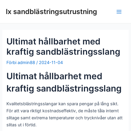
Hoppa
lx sandblästringsutrustning
till
Huv
innehållet
Ultimat hållbarhet med
kraftig sandblästringsslang
Förbi
admin88
/
2024-11-04
Ultimat hållbarhet med
kraftig sandblästringsslang
Kvalitetsblästringsslangar kan spara pengar på lång sikt.
För att vara riktigt kostnadseffektiv, de måste tåla internt
slitage samt extrema temperaturer och trycknivåer utan att
slitas ut i förtid.