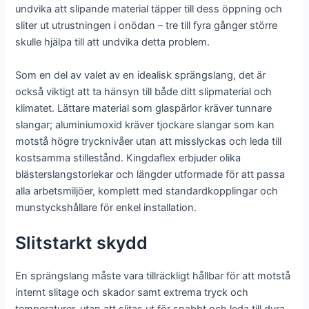
undvika att slipande material täpper till dess öppning och
sliter ut utrustningen i onödan – tre till fyra gånger större
skulle hjälpa till att undvika detta problem.
Som en del av valet av en idealisk sprängslang, det är
också viktigt att ta hänsyn till både ditt slipmaterial och
klimatet. Lättare material som glaspärlor kräver tunnare
slangar; aluminiumoxid kräver tjockare slangar som kan
motstå högre trycknivåer utan att misslyckas och leda till
kostsamma stillestånd. Kingdaflex erbjuder olika
blästerslangstorlekar och längder utformade för att passa
alla arbetsmiljöer, komplett med standardkopplingar och
munstyckshållare för enkel installation.
Slitstarkt skydd
En sprängslang måste vara tillräckligt hållbar för att motstå
internt slitage och skador samt extrema tryck och