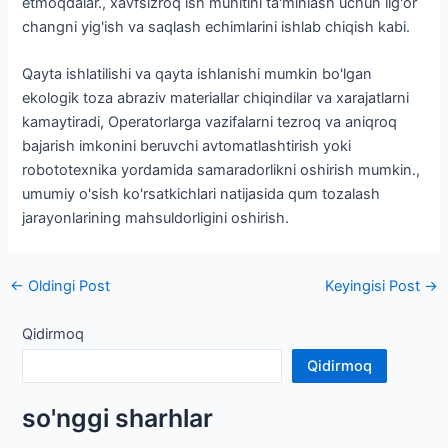
etmoqdalar., xavfsizroq ish muhitini ta'minlash uchun ilg'or
changni yig'ish va saqlash echimlarini ishlab chiqish kabi.
Qayta ishlatilishi va qayta ishlanishi mumkin bo'lgan
ekologik toza abraziv materiallar chiqindilar va xarajatlarni
kamaytiradi, Operatorlarga vazifalarni tezroq va aniqroq
bajarish imkonini beruvchi avtomatlashtirish yoki
robototexnika yordamida samaradorlikni oshirish mumkin.,
umumiy o'sish ko'rsatkichlari natijasida qum tozalash
jarayonlarining mahsuldorligini oshirish.
Post
←
Oldingi Post
Keyingisi Post
→
navigatsiya
Qidirmoq
Qidirmoq
so'nggi sharhlar