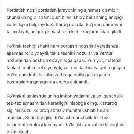
Portlatish nozli portlatish jarayonining ajralmas qismidir,
chunki uning o'lchami qum bilan ishlov berishning aniqligi
va tezligini belgilaydi. Kattaroq nozullar ko'proq qamrovni
ta'minlaydi, aniqroq ishlash esa kichikroqlarni talab qiladi.
Ko'krak teshigi shakli ham portlash naqshini yaratishda
ajralmas rol o'ynaydi, tekis teshikli nozullar va Venturi
nozullaridan boshqa dizaynlarga qadar. Zurriyot, material
tanlash muhim rol o'ynaydi; volfram karbid va qotib qolgan
po'lat qum kabi ba'zilari zarba qarshiligiga kelganda
boshqalarga qaraganda ancha chidamli..
Ko'krakni tanlashda uning imkoniyatlarini va uni qanchalik
tez-tez almashtirish kerakligini hisobga oling. Kattaroq
sig'imli nozul ko'proq abraziv muhitni ushlab turishi
mumkin, Shunday qilib, to'ldirish qanchalik tez-tez
bajarilishi kerakligi kamayadi, to'ldirish xarajatlarida vaqt va
pulni tejash.