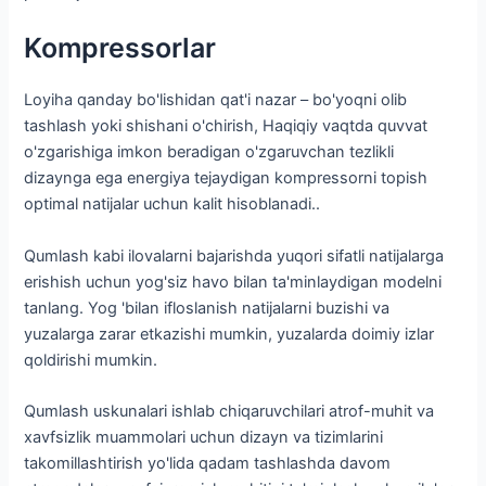
Kompressorlar
Loyiha qanday bo'lishidan qat'i nazar – bo'yoqni olib
tashlash yoki shishani o'chirish, Haqiqiy vaqtda quvvat
o'zgarishiga imkon beradigan o'zgaruvchan tezlikli
dizaynga ega energiya tejaydigan kompressorni topish
optimal natijalar uchun kalit hisoblanadi..
Qumlash kabi ilovalarni bajarishda yuqori sifatli natijalarga
erishish uchun yog'siz havo bilan ta'minlaydigan modelni
tanlang. Yog 'bilan ifloslanish natijalarni buzishi va
yuzalarga zarar etkazishi mumkin, yuzalarda doimiy izlar
qoldirishi mumkin.
Qumlash uskunalari ishlab chiqaruvchilari atrof-muhit va
xavfsizlik muammolari uchun dizayn va tizimlarini
takomillashtirish yo'lida qadam tashlashda davom