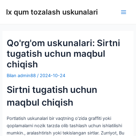
Tarkibga
lx qum tozalash uskunalari
oʻtish
Asos
men
Qo'rg'om uskunalari: Sirtni
tugatish uchun maqbul
chiqish
Bilan
admin88
/
2024-10-24
Sirtni tugatish uchun
maqbul chiqish
Portlatish uskunalari bir vaqtning o'zida graffiti yoki
qoplamalarni nozik tarzda olib tashlash uchun ishlatilishi
mumkin., aralashtirish yoki tekislangan sirtlar. Zurriyot, Bu