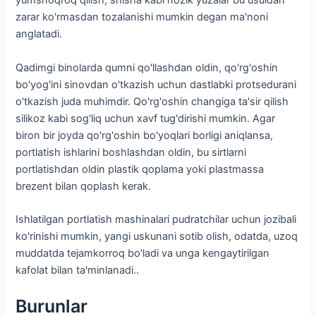
yumshoqroq qilish; shisha kabi nozik yuzalar bu usuldan
zarar ko'rmasdan tozalanishi mumkin degan ma'noni
anglatadi.
Qadimgi binolarda qumni qo'llashdan oldin, qo'rg'oshin
bo'yog'ini sinovdan o'tkazish uchun dastlabki protsedurani
o'tkazish juda muhimdir. Qo'rg'oshin changiga ta'sir qilish
silikoz kabi sog'liq uchun xavf tug'dirishi mumkin. Agar
biron bir joyda qo'rg'oshin bo'yoqlari borligi aniqlansa,
portlatish ishlarini boshlashdan oldin, bu sirtlarni
portlatishdan oldin plastik qoplama yoki plastmassa
brezent bilan qoplash kerak.
Ishlatilgan portlatish mashinalari pudratchilar uchun jozibali
ko'rinishi mumkin, yangi uskunani sotib olish, odatda, uzoq
muddatda tejamkorroq bo'ladi va unga kengaytirilgan
kafolat bilan ta'minlanadi..
Burunlar