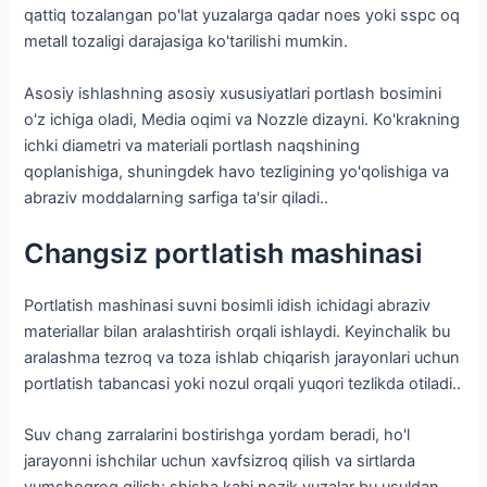
qattiq tozalangan po'lat yuzalarga qadar noes yoki sspc oq
metall tozaligi darajasiga ko'tarilishi mumkin.
Asosiy ishlashning asosiy xususiyatlari portlash bosimini
o'z ichiga oladi, Media oqimi va Nozzle dizayni. Ko'krakning
ichki diametri va materiali portlash naqshining
qoplanishiga, shuningdek havo tezligining yo'qolishiga va
abraziv moddalarning sarfiga ta'sir qiladi..
Changsiz portlatish mashinasi
Portlatish mashinasi suvni bosimli idish ichidagi abraziv
materiallar bilan aralashtirish orqali ishlaydi. Keyinchalik bu
aralashma tezroq va toza ishlab chiqarish jarayonlari uchun
portlatish tabancasi yoki nozul orqali yuqori tezlikda otiladi..
Suv chang zarralarini bostirishga yordam beradi, ho'l
jarayonni ishchilar uchun xavfsizroq qilish va sirtlarda