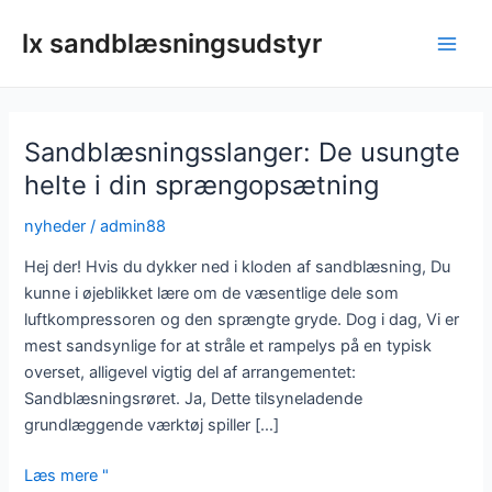
Gå
lx sandblæsningsudstyr
til
Hov
indhold
Sandblæsningsslanger: De usungte
helte i din sprængopsætning
nyheder
/
admin88
Hej der! Hvis du dykker ned i kloden af ​​sandblæsning, Du
kunne i øjeblikket lære om de væsentlige dele som
luftkompressoren og den sprængte gryde. Dog i dag, Vi er
mest sandsynlige for at stråle et rampelys på en typisk
overset, alligevel vigtig del af arrangementet:
Sandblæsningsrøret. Ja, Dette tilsyneladende
grundlæggende værktøj spiller […]
Sandblæsningsslanger:
Læs mere "