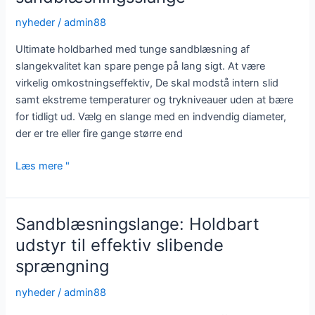
nyheder
/
admin88
Ultimate holdbarhed med tunge sandblæsning af
slangekvalitet kan spare penge på lang sigt. At være
virkelig omkostningseffektiv, De skal modstå intern slid
samt ekstreme temperaturer og trykniveauer uden at bære
for tidligt ud. Vælg en slange med en indvendig diameter,
der er tre eller fire gange større end
Ultimate
Læs mere "
holdbarhed
med
tunge
Sandblæsningslange: Holdbart
sandblæsningsslange
udstyr til effektiv slibende
sprængning
nyheder
/
admin88