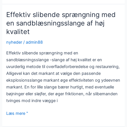
ultimative
guide
Effektiv slibende sprængning med
til
en sandblæsningsslange af høj
at
kvalitet
få
den
nyheder
/
admin88
perfekte
finish
Effektiv slibende sprængning med en
sandblæsningsslange -slange af høj kvalitet er en
uvurderlig metode til overfladeforberedelse og restaurering,
Alligevel kan det markant at vælge den passende
eksplosionsslange markant øge effektiviteten og ydeevnen
markant. En for lille slange bærer hurtigt, med eventuelle
bøjninger eller sløjfer, der øger friktionen, når slibemanden
tvinges mod indre vægge i
Effektiv
Læs mere "
slibende
sprængning