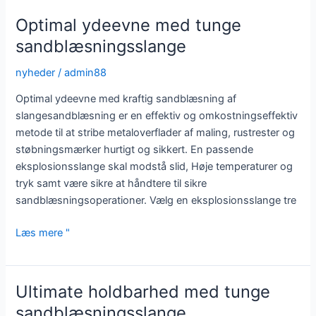
med
Optimal ydeevne med tunge
en
sandblæsningsslange
sandblæsningsslange
af
nyheder
/
admin88
høj
Optimal ydeevne med kraftig sandblæsning af
kvalitet
slangesandblæsning er en effektiv og omkostningseffektiv
metode til at stribe metaloverflader af maling, rustrester og
støbningsmærker hurtigt og sikkert. En passende
eksplosionsslange skal modstå slid, Høje temperaturer og
tryk samt være sikre at håndtere til sikre
sandblæsningsoperationer. Vælg en eksplosionsslange tre
Optimal
Læs mere "
ydeevne
med
tunge
Ultimate holdbarhed med tunge
sandblæsningsslange
sandblæsningsslange