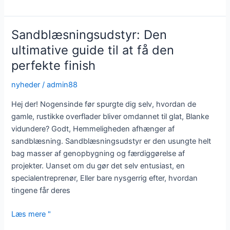
De
usungte
helte
Sandblæsningsudstyr: Den
i
ultimative guide til at få den
din
perfekte finish
sprængopsætning
nyheder
/
admin88
Hej der! Nogensinde før spurgte dig selv, hvordan de
gamle, rustikke overflader bliver omdannet til glat, Blanke
vidundere? Godt, Hemmeligheden afhænger af
sandblæsning. Sandblæsningsudstyr er den usungte helt
bag masser af genopbygning og færdiggørelse af
projekter. Uanset om du gør det selv entusiast, en
specialentreprenør, Eller bare nysgerrig efter, hvordan
tingene får deres
Sandblæsningsudstyr:
Læs mere "
Den