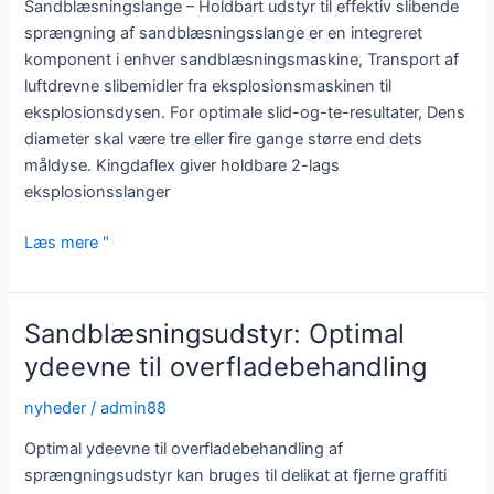
Sandblæsningslange – Holdbart udstyr til effektiv slibende
sprængning af sandblæsningsslange er en integreret
komponent i enhver sandblæsningsmaskine, Transport af
luftdrevne slibemidler fra eksplosionsmaskinen til
eksplosionsdysen. For optimale slid-og-te-resultater, Dens
diameter skal være tre eller fire gange større end dets
måldyse. Kingdaflex giver holdbare 2-lags
eksplosionsslanger
Sandblæsningslange:
Læs mere "
Holdbart
udstyr
til
Sandblæsningsudstyr: Optimal
effektiv
ydeevne til overfladebehandling
slibende
sprængning
nyheder
/
admin88
Optimal ydeevne til overfladebehandling af
sprængningsudstyr kan bruges til delikat at fjerne graffiti