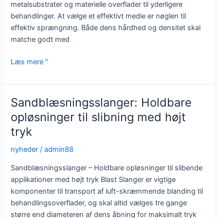
metalsubstrater og materielle overflader til yderligere
behandlinger. At vælge et effektivt medie er nøglen til
effektiv sprængning. Både dens hårdhed og densitet skal
matche godt med
Avanceret
Læs mere "
sandblæsningsudstyr:
Optimal
overfladeforberedelse
Sandblæsningsslanger: Holdbare
opløsninger til slibning med højt
tryk
nyheder
/
admin88
Sandblæsningsslanger – Holdbare opløsninger til slibende
applikationer med højt tryk Blast Slanger er vigtige
komponenter til transport af luft-skræmmende blanding til
behandlingsoverflader, og skal altid vælges tre gange
større end diameteren af ​​dens åbning for maksimalt tryk