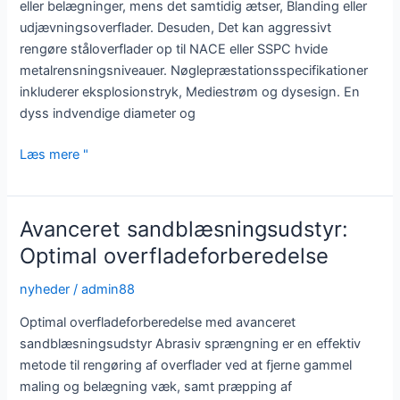
eller belægninger, mens det samtidig ætser, Blanding eller
udjævningsoverflader. Desuden, Det kan aggressivt
rengøre ståloverflader op til NACE eller SSPC hvide
metalrensningsniveauer. Nøglepræstationsspecifikationer
inkluderer eksplosionstryk, Mediestrøm og dysesign. En
dyss indvendige diameter og
Sandblæsningsudstyr:
Læs mere "
Optimal
ydeevne
til
Avanceret sandblæsningsudstyr:
overfladebehandling
Optimal overfladeforberedelse
nyheder
/
admin88
Optimal overfladeforberedelse med avanceret
sandblæsningsudstyr Abrasiv sprængning er en effektiv
metode til rengøring af overflader ved at fjerne gammel
maling og belægning væk, samt præpping af