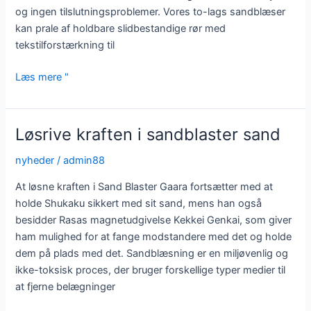
og ingen tilslutningsproblemer. Vores to-lags sandblæser
kan prale af holdbare slidbestandige rør med
tekstilforstærkning til
Sandblæsningsslanger:
Læs mere "
Holdbare
opløsninger
til
Løsrive kraften i sandblaster sand
slibning
med
nyheder
/
admin88
højt
At løsne kraften i Sand Blaster Gaara fortsætter med at
tryk
holde Shukaku sikkert med sit sand, mens han også
besidder Rasas magnetudgivelse Kekkei Genkai, som giver
ham mulighed for at fange modstandere med det og holde
dem på plads med det. Sandblæsning er en miljøvenlig og
ikke-toksisk proces, der bruger forskellige typer medier til
at fjerne belægninger