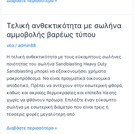
Βέλτιστη
Διαβάστε περισσότερα »
απόδοση
με
εύκαμπτο
Τελική ανθεκτικότητα με σωλήνα
σωλήνα
αμμοβολής βαρέως τύπου
αμμοβολής
βαρέως
νέα
/
admin88
τύπου
Η τελική ανθεκτικότητα με τους εύκαμπτους σωλήνες
ποιότητας του σωλήνα Sandblasting Heavy Duty
Sandblasting μπορεί να εξοικονομήσει χρήματα
μακροπρόθεσμα. Να είναι πραγματικά οικονομικά
αποδοτικό, Πρέπει να αντέχουν στην εσωτερική φθορά,
καθώς και ακραίες θερμοκρασίες και επίπεδα πίεσης
χωρίς να φθάνουν πρόωρα. Επιλέξτε έναν εύκαμπτο
σωλήνα με εσωτερική διάμετρο που είναι τρεις ή
τέσσερις φορές μεγαλύτερη από
Τελική
Διαβάστε περισσότερα »