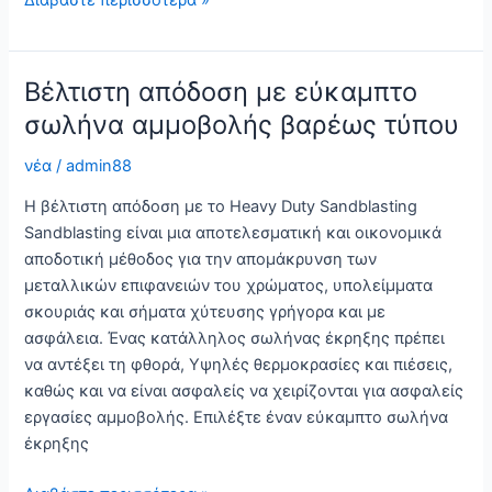
Διαβάστε περισσότερα »
λειαντική
εκτόξευση
με
Βέλτιστη απόδοση με εύκαμπτο
υψηλής
σωλήνα αμμοβολής βαρέως τύπου
ποιότητας
σωλήνα
νέα
/
admin88
αμμοβολής
Η βέλτιστη απόδοση με το Heavy Duty Sandblasting
Sandblasting είναι μια αποτελεσματική και οικονομικά
αποδοτική μέθοδος για την απομάκρυνση των
μεταλλικών επιφανειών του χρώματος, υπολείμματα
σκουριάς και σήματα χύτευσης γρήγορα και με
ασφάλεια. Ένας κατάλληλος σωλήνας έκρηξης πρέπει
να αντέξει τη φθορά, Υψηλές θερμοκρασίες και πιέσεις,
καθώς και να είναι ασφαλείς να χειρίζονται για ασφαλείς
εργασίες αμμοβολής. Επιλέξτε έναν εύκαμπτο σωλήνα
έκρηξης