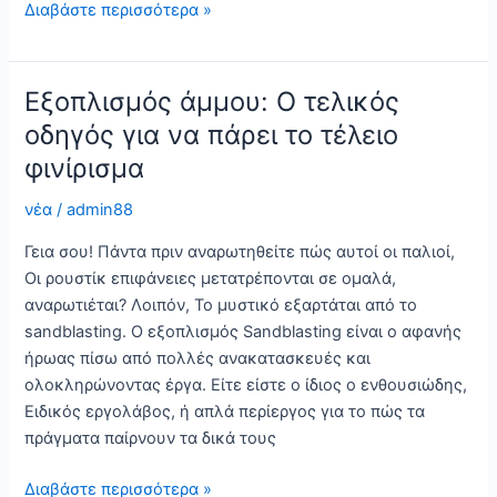
Σωλήνες
Διαβάστε περισσότερα »
αμμοβολής:
Οι
αφανιστές
Εξοπλισμός άμμου: Ο τελικός
ήρωες
οδηγός για να πάρει το τέλειο
της
φινίρισμα
ρύθμισης
ανατίναξης
νέα
/
admin88
Γεια σου! Πάντα πριν αναρωτηθείτε πώς αυτοί οι παλιοί,
Οι ρουστίκ επιφάνειες μετατρέπονται σε ομαλά,
αναρωτιέται? Λοιπόν, Το μυστικό εξαρτάται από το
sandblasting. Ο εξοπλισμός Sandblasting είναι ο αφανής
ήρωας πίσω από πολλές ανακατασκευές και
ολοκληρώνοντας έργα. Είτε είστε ο ίδιος ο ενθουσιώδης,
Ειδικός εργολάβος, ή απλά περίεργος για το πώς τα
πράγματα παίρνουν τα δικά τους
Εξοπλισμός
Διαβάστε περισσότερα »