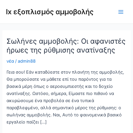
Μετάβαση
lx εξοπλισμός αμμοβολής
στο
Μεν
περιεχόμενο
Ανα
Σωλήνες αμμοβολής: Οι αφανιστές
ήρωες της ρύθμισης ανατίναξης
νέα
/
admin88
Γεια σου! Εάν καταδύεστε στον πλανήτη της αμμοβολής,
Θα μπορούσατε να μάθετε επί του παρόντος για τα
βασικά μέρη όπως ο αεροσυμπιεστής και το δοχείο
ανατίναξης. Ωστόσο, σήμερα, Είμαστε πιο πιθανό να
ακυρώσουμε ένα προβολέα σε ένα τυπικά
παραβλεφμένο, αλλά σημαντικό μέρος της ρύθμισης: ο
σωλήνας αμμοβολής. Ναι, Αυτό το φαινομενικά βασικό
εργαλείο παίζει […]