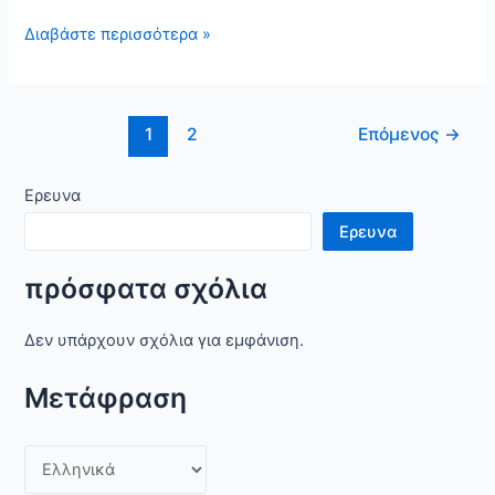
Απελευθερώνοντας
Διαβάστε περισσότερα »
τη
δύναμη
του
Ανάρτηση
1
2
Επόμενος
→
Sand
σελιδοποίησης
Blaster
Sand
Ερευνα
Ερευνα
πρόσφατα σχόλια
Δεν υπάρχουν σχόλια για εμφάνιση.
Μετάφραση