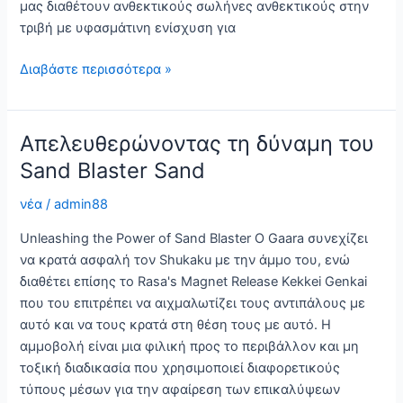
μας διαθέτουν ανθεκτικούς σωλήνες ανθεκτικούς στην
τριβή με υφασμάτινη ενίσχυση για
Σωλήνες
Διαβάστε περισσότερα »
αμμοβολής:
Ανθεκτικές
λύσεις
Απελευθερώνοντας τη δύναμη του
για
Sand Blaster Sand
λειαντικά
υψηλής
νέα
/
admin88
πίεσης
Unleashing the Power of Sand Blaster Ο Gaara συνεχίζει
να κρατά ασφαλή τον Shukaku με την άμμο του, ενώ
διαθέτει επίσης το Rasa's Magnet Release Kekkei Genkai
που του επιτρέπει να αιχμαλωτίζει τους αντιπάλους με
αυτό και να τους κρατά στη θέση τους με αυτό. Η
αμμοβολή είναι μια φιλική προς το περιβάλλον και μη
τοξική διαδικασία που χρησιμοποιεί διαφορετικούς
τύπους μέσων για την αφαίρεση των επικαλύψεων