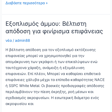
Μάνικα
Διαβάστε περισσότερα »
αμμοθινής:
Ανθεκτικός
εξοπλισμός
Εξοπλισμός άμμου: Βέλτιστη
για
απόδοση για φινίρισμα επιφάνειας
αποτελεσματική
λειαντική
νέα
/
admin88
εκτόξευση
Η βέλτιστη απόδοση για τον εξοπλισμό εκτόξευσης
επιφανείας μπορεί να χρησιμοποιηθεί για την
απομάκρυνση των γκράφιτι ή των επικαλύψεων ενώ
ταυτόχρονα χάραξη, ανάμειξη ή εξομάλυνση
επιφανειών. Επί πλέον, Μπορεί να καθαρίσει επιθετικά
επιφάνειες χάλυβα μέχρι τα επίπεδα καθαρότητας NACE
ή SSPC White Metal. Οι βασικές προδιαγραφές απόδοσης
περιλαμβάνουν την πίεση έκρηξης, ροή μέσων και
σχεδιασμός ακροφυσίων. Η εσωτερική διάμετρο ενός
ακροφυσίου και