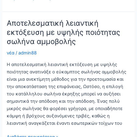
άμμου:
Ο
τελικός
Αποτελεσματική λειαντική
οδηγός
εκτόξευση με υψηλής ποιότητας
για
σωλήνα αμμοβολής
να
πάρει
νέα
/
admin88
το
τέλειο
Η αποτελεσματική λειαντική εκτόξευση με υψηλής
φινίρισμα
ποιότητας ανατινάξε ο εύκαμπτος σωλήνας αμμοβολής
είναι μια ανεκτίμητη μέθοδος για την προετοιμασία και
την αποκατάσταση της επιφάνειας, Ωστόσο, η επιλογή
του κατάλληλου σωλήνα έκρηξης μπορεί να αυξήσει
σημαντικά την απόδοση και την απόδοση. Ένας πολύ
μικρός σωλήνας θα φορέσει γρήγορα, με οποιαδήποτε
κάμψη ή βρόχους αυξανόμενες τριβές, καθώς η
λειαντική αναγκάζεται έναντι εσωτερικών τοίχων του
Αποτελεσματική