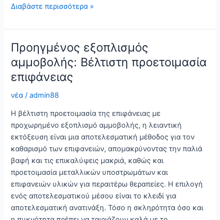
Εξοπλισμός
Διαβάστε περισσότερα »
άμμου:
Βέλτιστη
απόδοση
Προηγμένος εξοπλισμός
για
αμμοβολής: Βέλτιστη προετοιμασία
φινίρισμα
επιφάνειας
επιφάνειας
νέα
/
admin88
Η βέλτιστη προετοιμασία της επιφάνειας με
προχωρημένο εξοπλισμό αμμοβολής, η λειαντική
εκτόξευση είναι μια αποτελεσματική μέθοδος για τον
καθαρισμό των επιφανειών, απομακρύνοντας την παλιά
βαφή και τις επικαλύψεις μακριά, καθώς και
προετοιμασία μεταλλικών υποστρωμάτων και
επιφανειών υλικών για περαιτέρω θεραπείες. Η επιλογή
ενός αποτελεσματικού μέσου είναι το κλειδί για
αποτελεσματική ανατινάξη. Τόσο η σκληρότητα όσο και
η πυκνότητα πρέπει να ταιριάζουν καλά με το