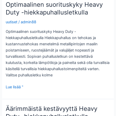
hiekkapuhallusletkulla
Optimaalinen suorituskyky Heavy
Duty -hiekkapuhallusletkulla
uutiset
/
admin88
Optimaalinen suorituskyky Heavy Duty -
hiekkapuhallusletkulla Hiekkapuhallus on tehokas ja
kustannustehokas menetelmä metallipintojen maalin
poistamiseen, ruostejäämät ja valujäljet ​​nopeasti ja
turvallisesti. Sopivan puhallusletkun on kestettävä
kulutusta, korkeita lämpötiloja ja paineita sekä olla turvallisia
käsitellä turvallisia hiekkapuhallustoimenpiteitä varten.
Valitse puhallusletku kolme
Optimaalinen
Lue lisää "
suorituskyky
Heavy
Duty
Äärimmäistä kestävyyttä Heavy
-