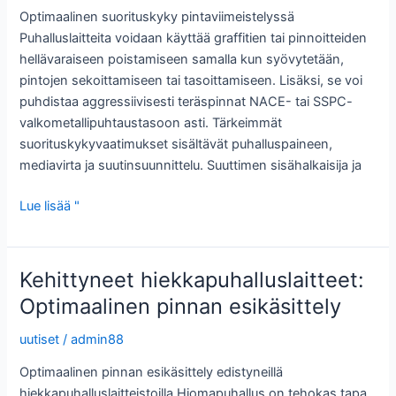
Optimaalinen suorituskyky pintaviimeistelyssä
Puhalluslaitteita voidaan käyttää graffitien tai pinnoitteiden
hellävaraiseen poistamiseen samalla kun syövytetään,
pintojen sekoittamiseen tai tasoittamiseen. Lisäksi, se voi
puhdistaa aggressiivisesti teräspinnat NACE- tai SSPC-
valkometallipuhtaustasoon asti. Tärkeimmät
suorituskykyvaatimukset sisältävät puhalluspaineen,
mediavirta ja suutinsuunnittelu. Suuttimen sisähalkaisija ja
Hiekkapuhalluslaitteet:
Lue lisää "
Optimaalinen
suorituskyky
pinnan
Kehittyneet hiekkapuhalluslaitteet:
viimeistelyyn
Optimaalinen pinnan esikäsittely
uutiset
/
admin88
Optimaalinen pinnan esikäsittely edistyneillä
hiekkapuhalluslaitteistoilla Hiomapuhallus on tehokas tapa