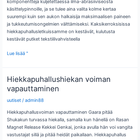
komponentteja kuljetettaessa ilma-abrasiiviseosta
käsittelypinnoille, ja se tulee aina valita kolme kertaa
suurempi kuin sen aukon halkaisija maksimaalisen paineen
ja tukkeutumisongelmien välttämiseksi. Kaksikerroksisissa
hiekkapuhallusletkuissamme on kestävät, kulutusta
kestävät putket tekstiilivahvisteella
Hiekkapuhallusletkut:
Lue lisää "
Kestäviä
ratkaisuja
korkeapainehioma-
Hiekkapuhallushiekan voiman
aineille
vapauttaminen
uutiset
/
admin88
Hiekkapuhallusvoiman vapauttaminen Gaara pitää
Shukakun turvassa hiekalla, samalla kun hänellä on Rasan
Magnet Release Kekkei Genkai, jonka avulla hän voi vangita
vastustajat sillä ja pitää heidät paikallaan. Hiekkapuhallus