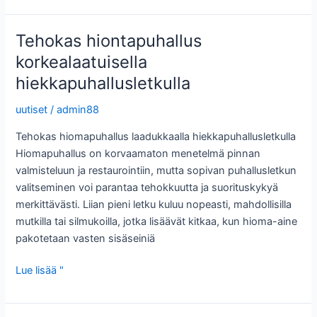
opas
täydellisen
Tehokas hiontapuhallus
viimeistelyn
korkealaatuisella
saamiseen
hiekkapuhallusletkulla
uutiset
/
admin88
Tehokas hiomapuhallus laadukkaalla hiekkapuhallusletkulla
Hiomapuhallus on korvaamaton menetelmä pinnan
valmisteluun ja restaurointiin, mutta sopivan puhallusletkun
valitseminen voi parantaa tehokkuutta ja suorituskykyä
merkittävästi. Liian pieni letku kuluu nopeasti, mahdollisilla
mutkilla tai silmukoilla, jotka lisäävät kitkaa, kun hioma-aine
pakotetaan vasten sisäseiniä
Tehokas
Lue lisää "
hiontapuhallus
korkealaatuisella