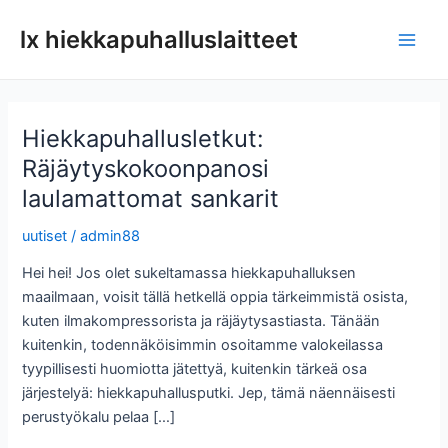
Siirry
lx hiekkapuhalluslaitteet
sisältöön
Pääv
Hiekkapuhallusletkut:
Räjäytyskokoonpanosi
laulamattomat sankarit
uutiset
/
admin88
Hei hei! Jos olet sukeltamassa hiekkapuhalluksen
maailmaan, voisit tällä hetkellä oppia tärkeimmistä osista,
kuten ilmakompressorista ja räjäytysastiasta. Tänään
kuitenkin, todennäköisimmin osoitamme valokeilassa
tyypillisesti huomiotta jätettyä, kuitenkin tärkeä osa
järjestelyä: hiekkapuhallusputki. Jep, tämä näennäisesti
perustyökalu pelaa […]