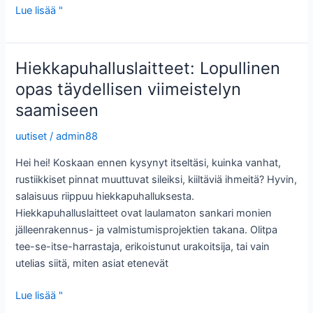
Hiekkapuhallusletkut:
Lue lisää "
Räjäytyskokoonpanosi
laulamattomat
sankarit
Hiekkapuhalluslaitteet: Lopullinen
opas täydellisen viimeistelyn
saamiseen
uutiset
/
admin88
Hei hei! Koskaan ennen kysynyt itseltäsi, kuinka vanhat,
rustiikkiset pinnat muuttuvat sileiksi, kiiltäviä ihmeitä? Hyvin,
salaisuus riippuu hiekkapuhalluksesta.
Hiekkapuhalluslaitteet ovat laulamaton sankari monien
jälleenrakennus- ja valmistumisprojektien takana. Olitpa
tee-se-itse-harrastaja, erikoistunut urakoitsija, tai vain
utelias siitä, miten asiat etenevät
Hiekkapuhalluslaitteet:
Lue lisää "
Lopullinen