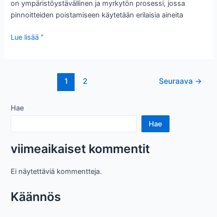
on ympäristöystävällinen ja myrkytön prosessi, jossa
pinnoitteiden poistamiseen käytetään erilaisia ​​aineita
Hiekkapuhallushiekan
Lue lisää "
voiman
vapauttaminen
Viesti
1
2
Seuraava
→
sivutus
Hae
Hae
viimeaikaiset kommentit
Ei näytettäviä kommentteja.
Käännös