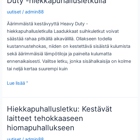
Duty -hiekkapuhallusletkulla
hiekkapuhallusletkulla
uutiset
/
admin88
Äärimmäistä kestävyyttä Heavy Duty -
hiekkapuhallusletkulla Laadukkaat suihkuletkut voivat
säästää rahaa pitkällä aikavälillä. Ollakseen todella
kustannustehokas, niiden on kestettävä sisäistä kulumista
sekä äärimmäisiä lämpötiloja ja paineita kulumatta
ennenaikaisesti. Valitse letku, jonka sisähalkaisija on kolme
tai neljä kertaa suurempi kuin
Äärimmäistä
Lue lisää "
kestävyyttä
Heavy
Duty
Hiekkapuhallusletku: Kestävät
-
laitteet tehokkaaseen
hiekkapuhallusletkulla
hiomapuhallukseen
uutiset
/
admin88