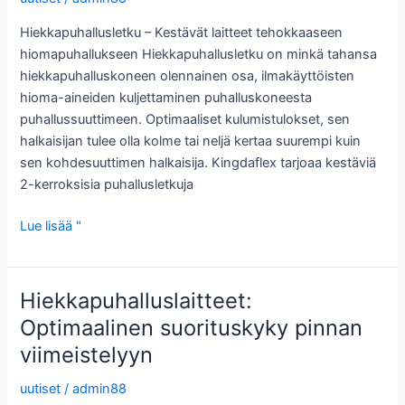
Hiekkapuhallusletku – Kestävät laitteet tehokkaaseen
hiomapuhallukseen Hiekkapuhallusletku on minkä tahansa
hiekkapuhalluskoneen olennainen osa, ilmakäyttöisten
hioma-aineiden kuljettaminen puhalluskoneesta
puhallussuuttimeen. Optimaaliset kulumistulokset, sen
halkaisijan tulee olla kolme tai neljä kertaa suurempi kuin
sen kohdesuuttimen halkaisija. Kingdaflex tarjoaa kestäviä
2-kerroksisia puhallusletkuja
Hiekkapuhallusletku:
Lue lisää "
Kestävät
laitteet
tehokkaaseen
Hiekkapuhalluslaitteet:
hiomapuhallukseen
Optimaalinen suorituskyky pinnan
viimeistelyyn
uutiset
/
admin88