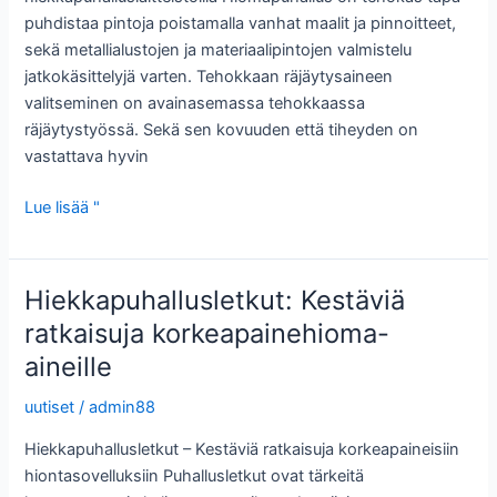
puhdistaa pintoja poistamalla vanhat maalit ja pinnoitteet,
sekä metallialustojen ja materiaalipintojen valmistelu
jatkokäsittelyjä varten. Tehokkaan räjäytysaineen
valitseminen on avainasemassa tehokkaassa
räjäytystyössä. Sekä sen kovuuden että tiheyden on
vastattava hyvin
Kehittyneet
Lue lisää "
hiekkapuhalluslaitteet:
Optimaalinen
pinnan
Hiekkapuhallusletkut: Kestäviä
esikäsittely
ratkaisuja korkeapainehioma-
aineille
uutiset
/
admin88
Hiekkapuhallusletkut – Kestäviä ratkaisuja korkeapaineisiin
hiontasovelluksiin Puhallusletkut ovat tärkeitä