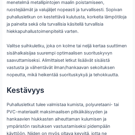
menetelmä metallipintojen maalin poistamiseen,
ruostejäämät ja valujäljet ​​nopeasti ja turvallisesti. Sopivan
puhallusletkun on kestettävä kulutusta, korkeita lämpötiloja
ja paineita sekä olla turvallisia käsitellä turvallisia
hiekkapuhallustoimenpiteitä varten.
Valitse suihkuletku, joka on kolme tai neljä kertaa suuttimen
sisähalkaisijaa suurempi optimaalisen suorituskyvyn
saavuttamiseksi. Alimittaiset letkut lisäävät sisäistä
vastusta ja vähentävät ilman/hankaavan sekoituksen
nopeutta, mikä heikentää suorituskykyä ja tehokkuutta.
Kestävyys
Puhallusletkut tulee valmistaa kumista, polyuretaani- tai
PVC-materiaalit maksimaalisen pitkäikäisyyden ja
hankaavien hiukkasten aiheuttaman kulumisen ja
ympäristön rasituksen vastustamiseksi pidempään
käyttöön. Niiden on myös oltava kevyitä, jotta ne