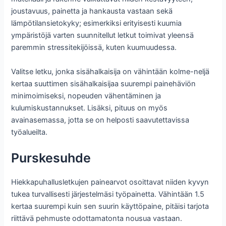
joustavuus, painetta ja hankausta vastaan ​​sekä
lämpötilansietokyky; esimerkiksi erityisesti kuumia
ympäristöjä varten suunnitellut letkut toimivat yleensä
paremmin stressitekijöissä, kuten kuumuudessa.
Valitse letku, jonka sisähalkaisija on vähintään kolme-neljä
kertaa suuttimen sisähalkaisijaa suurempi painehäviön
minimoimiseksi, nopeuden vähentäminen ja
kulumiskustannukset. Lisäksi, pituus on myös
avainasemassa, jotta se on helposti saavutettavissa
työalueilta.
Purskesuhde
Hiekkapuhallusletkujen painearvot osoittavat niiden kyvyn
tukea turvallisesti järjestelmäsi työpainetta. Vähintään 1.5
kertaa suurempi kuin sen suurin käyttöpaine, pitäisi tarjota
riittävä pehmuste odottamatonta nousua vastaan.