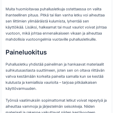
Muita huomioitavaa puhallusletkuja ostettaessa on valita
ihanteellinen pituus. Pitkä tai liian vanha letku voi aiheuttaa
sen liittimien ylimääräistä kulumista, lyhentää sen
käyttöikää. Lisäksi, halkeamat tai muut vauriot voivat johtaa
vuotoon, mikä johtaa ennenaikaiseen vikaan ja aiheuttaa
mahdollisia vuotoongelmia vuotaville puhallusletkuille.
Paineluokitus
Puhallusletku yhdistää paineilman ja hankaavat materiaalit
suihkutusastiasta suuttimeen, joten sen on oltava riittävän
vahva kestämään korkeita paineita samalla kun se kestää
kulutusta ja kemiallisia vaurioita – tarjoaa pitkäaikaisen
käyttövarmuuden.
Työnsä vaatimuksiin sopimattomat letkut voivat repeytyä ja
aiheuttaa vammoja ja järjestelmän seisokkeja. Niiden
materiaali ja rakenne vaikuttavat niiden kestävyyteen,