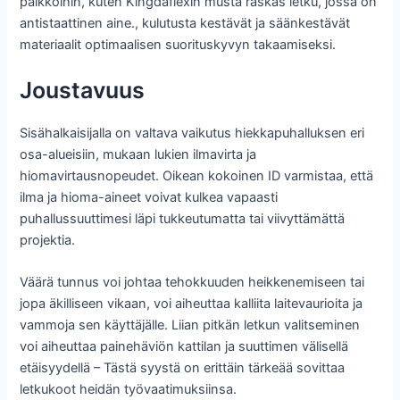
paikkoihin, kuten Kingdaflexin musta raskas letku, jossa on
antistaattinen aine., kulutusta kestävät ja säänkestävät
materiaalit optimaalisen suorituskyvyn takaamiseksi.
Joustavuus
Sisähalkaisijalla on valtava vaikutus hiekkapuhalluksen eri
osa-alueisiin, mukaan lukien ilmavirta ja
hiomavirtausnopeudet. Oikean kokoinen ID varmistaa, että
ilma ja hioma-aineet voivat kulkea vapaasti
puhallussuuttimesi läpi tukkeutumatta tai viivyttämättä
projektia.
Väärä tunnus voi johtaa tehokkuuden heikkenemiseen tai
jopa äkilliseen vikaan, voi aiheuttaa kalliita laitevaurioita ja
vammoja sen käyttäjälle. Liian pitkän letkun valitseminen
voi aiheuttaa painehäviön kattilan ja suuttimen välisellä
etäisyydellä – Tästä syystä on erittäin tärkeää sovittaa
letkukoot heidän työvaatimuksiinsa.