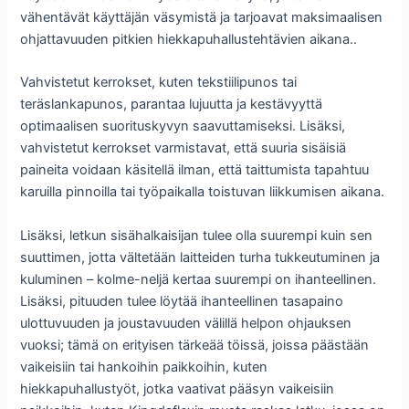
vähentävät käyttäjän väsymistä ja tarjoavat maksimaalisen
ohjattavuuden pitkien hiekkapuhallustehtävien aikana..
Vahvistetut kerrokset, kuten tekstiilipunos tai
teräslankapunos, parantaa lujuutta ja kestävyyttä
optimaalisen suorituskyvyn saavuttamiseksi. Lisäksi,
vahvistetut kerrokset varmistavat, että suuria sisäisiä
paineita voidaan käsitellä ilman, että taittumista tapahtuu
karuilla pinnoilla tai työpaikalla toistuvan liikkumisen aikana.
Lisäksi, letkun sisähalkaisijan tulee olla suurempi kuin sen
suuttimen, jotta vältetään laitteiden turha tukkeutuminen ja
kuluminen – kolme-neljä kertaa suurempi on ihanteellinen.
Lisäksi, pituuden tulee löytää ihanteellinen tasapaino
ulottuvuuden ja joustavuuden välillä helpon ohjauksen
vuoksi; tämä on erityisen tärkeää töissä, joissa päästään
vaikeisiin tai hankoihin paikkoihin, kuten
hiekkapuhallustyöt, jotka vaativat pääsyn vaikeisiin