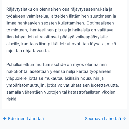
Räjäytysletku on olennainen osa räjäytysasennuksia ja
työalueen valmistelua, laitteiden liittäminen suuttimeen ja
ilmaa hankaavien seosten kuljettaminen. Optimaaliseen
toimintaan, ihanteellinen pituus ja halkaisija on valittava –
liian lyhyet letkut rajoittavat pääsyä vaikeapääsyisille
alueille, kun taas liian pitkät letkut ovat liian löysällä, mikä
rajoittaa ohjattavuutta.
Puhallusletkun murtumissuhde on myös olennainen
näkökohta, asetetaan yleensä neljä kertaa työpaineen
yläpuolelle, jotta se mukautuu äkillisiin nousuihin ja
ympäristömuuttujiin, jotka voivat uhata sen luotettavuutta,
samalla vähentäen vuotojen tai katastrofaalisten vikojen
riskiä.
Viesti
←
Edellinen Lähettää
Seuraava Lähettää
→
navigointi