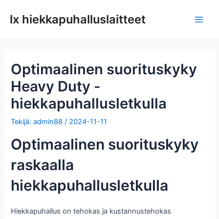
Siirry
lx hiekkapuhalluslaitteet
sisältöön
Pääv
Optimaalinen suorituskyky
Heavy Duty -
hiekkapuhallusletkulla
Tekijä:
admin88
/
2024-11-11
Optimaalinen suorituskyky
raskaalla
hiekkapuhallusletkulla
Hiekkapuhallus on tehokas ja kustannustehokas