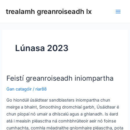
Léim
trealamh greanroiseadh lx
ar
Prío
ábhar
Lúnasa 2023
Feistí greanroiseadh iniompartha
Gan catagóir
/
riar88
Go hiondúil úsáidtear sandblasters iniompartha chun
meirge a bhaint, Smoothing dromchlaí garbh, Úsáidtear é
chun píopaí nó umair a dhíscalú agus a ghlanadh. Is éard
atá i meaisín pléasctha ná comhbhrúiteoir aeir nó foinse
cumhachta, comhla méadraithe gníomhaire pléasctha, pota