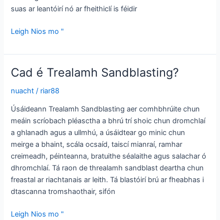
suas ar leantóirí nó ar fheithiclí is féidir
trealamh
Leigh Nios mo "
iniompartha
greanroiseadh
Cad é Trealamh Sandblasting?
nuacht
/
riar88
Úsáideann Trealamh Sandblasting aer comhbhrúite chun
meáin scríobach pléasctha a bhrú trí shoic chun dromchlaí
a ghlanadh agus a ullmhú, a úsáidtear go minic chun
meirge a bhaint, scála ocsaíd, taiscí mianraí, ramhar
creimeadh, péinteanna, bratuithe séalaithe agus salachar ó
dhromchlaí. Tá raon de threalamh sandblast deartha chun
freastal ar riachtanais ar leith. Tá blastóirí brú ar fheabhas i
dtascanna tromshaothair, sifón
Cad
Leigh Nios mo "