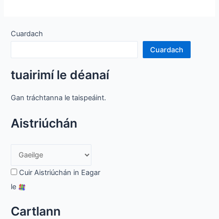
é
Trealamh
Sandblasting?
Cuardach
Cuardach
tuairimí le déanaí
Gan tráchtanna le taispeáint.
Aistriúchán
Cuir Aistriúchán in Eagar
le
Cartlann