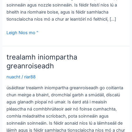
soinneáin agus nozzle soinneáin. Is féidir feistí níos lú a
bheith ina ríomhaire boise, agus is féidir samhlacha
tionsclaíocha níos mó a chur ar leantóirí nó feithiclí, […]
Feistí
Leigh Nios mo "
greanroiseadh
iniompartha
trealamh iniompartha
greanroiseadh
nuacht
/
riar88
úsáidtear trealamh iniompartha greanroiseadh go coitianta
chun meirge a bhaint, dromchlaí garbh a smúdáil, díscalú
agus glanadh píopaí nó umair. Is éard atá i meaisín
pléasctha ná comhbhrúiteoir aeir nó foinse cumhachta,
comhla méadraithe scríobach, pota soinneáin agus
soinneáin soinneáin. Is féidir aonaid níos lú a láimhseáil de
láimh agus is féidir samhlacha tionsclaíocha níos mó a chur