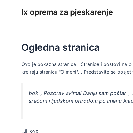
Preskoči
lx oprema za pjeskarenje
na
sadržaj
Ogledna stranica
Ovo je pokazna stranica。Stranice i postovi na bl
kreiraju stranicu "O meni".，Predstavite se posje
bok，Pozdrav svima! Danju sam poštar，J
srećom i ljudskom prirodom po imenu Xia
...ili ovo：