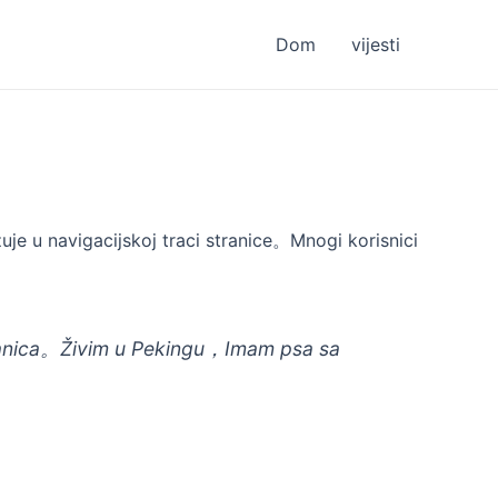
Dom
vijesti
je u navigacijskoj traci stranice。Mnogi korisnici
anica。Živim u Pekingu，Imam psa sa