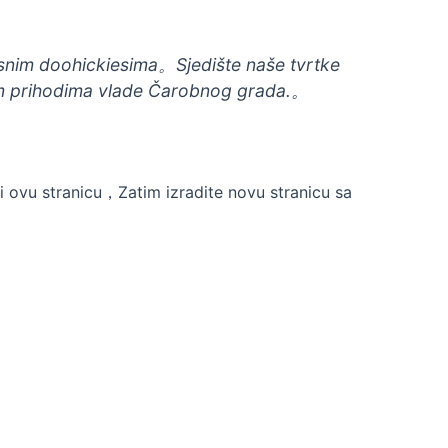
nim doohickiesima。Sjedište naše tvrtke
m prihodima vlade Čarobnog grada.。
i ovu stranicu，Zatim izradite novu stranicu sa