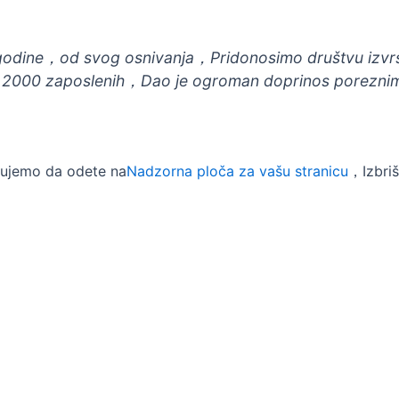
godine，od svog osnivanja，Pridonosimo društvu izvrs
 2000 zaposlenih，Dao je ogroman doprinos porezni
ujemo da odete na
Nadzorna ploča za vašu stranicu
，Izbriš