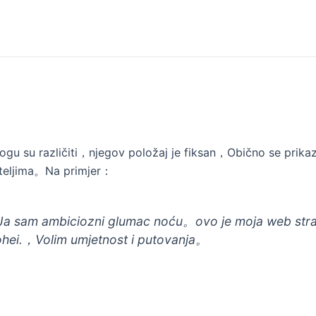
ogu su različiti，njegov položaj je fiksan，Obično se prikazu
titeljima。Na primjer：
a sam ambiciozni glumac noću。ovo je moja web str
ohei.，Volim umjetnost i putovanja。