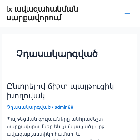
Անցնել
lx ավազահանման
բովանդակությանը
սարքավորում
Play
Men
Չդասակարգված
Ընտրելով ճիշտ պայթուցիկ
խողովակ
Չդասակարգված
/
admin88
Պայթեցման գուլպաները անհրաժեշտ
սարքավորումներ են ցանկացած լուրջ
ավազաբլաստիկի համար, և