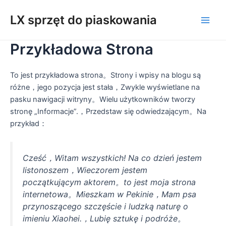
Przejdź
LX sprzęt do piaskowania
do
Men
treści
Przykładowa Strona
głów
To jest przykładowa strona。Strony i wpisy na blogu są
różne，jego pozycja jest stała，Zwykle wyświetlane na
pasku nawigacji witryny。Wielu użytkowników tworzy
stronę „Informacje”.，Przedstaw się odwiedzającym。Na
przykład：
Cześć，Witam wszystkich! Na co dzień jestem
listonoszem，Wieczorem jestem
początkującym aktorem。to jest moja strona
internetowa。Mieszkam w Pekinie，Mam psa
przynoszącego szczęście i ludzką naturę o
imieniu Xiaohei.，Lubię sztukę i podróże。