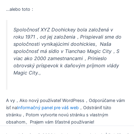
...alebo toto：
Spoločnosť XYZ Doohickey bola založená v
roku 1971，od jej založenia，Prispievali sme do
spoločnosti vynikajúcimi doohickies。Naša
spoločnosť má sídlo v Tianchao Magic City，S
viac ako 2000 zamestnancami，Prinieslo
obrovský príspevok k daňovým príjmom vlády
Magic City.。
A vy，Ako nový používateľ WordPress，Odporúčame vám
ísť na
Informačný panel pre váš web
，Odstrániť túto
stránku，Potom vytvorte novú stránku s vlastným
obsahom。Prajem vám šťastné používanie!