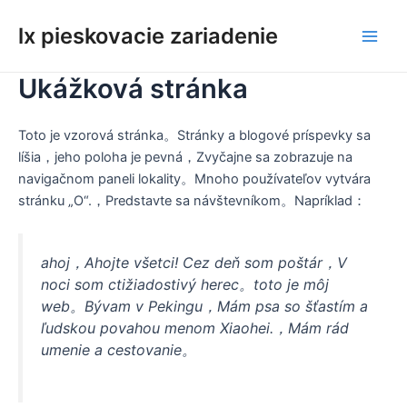
Preskočiť
lx pieskovacie zariadenie
na
Hlav
obsah
Ukážková stránka
men
Toto je vzorová stránka。Stránky a blogové príspevky sa
líšia，jeho poloha je pevná，Zvyčajne sa zobrazuje na
navigačnom paneli lokality。Mnoho používateľov vytvára
stránku „O“.，Predstavte sa návštevníkom。Napríklad：
ahoj，Ahojte všetci! Cez deň som poštár，V
noci som ctižiadostivý herec。toto je môj
web。Bývam v Pekingu，Mám psa so šťastím a
ľudskou povahou menom Xiaohei.，Mám rád
umenie a cestovanie。