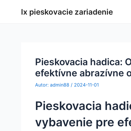
Preskočiť
lx pieskovacie zariadenie
na
obsah
Pieskovacia hadica: 
efektívne abrazívne 
Autor:
admin88
/
2024-11-01
Pieskovacia hadi
vybavenie pre ef