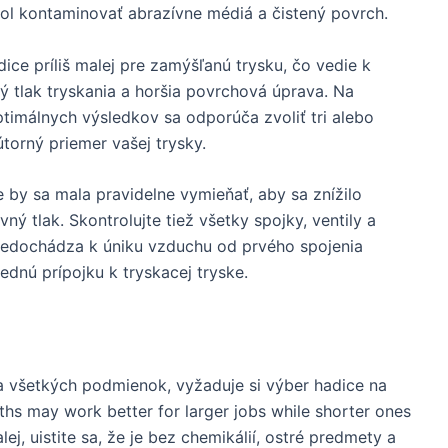
ol kontaminovať abrazívne médiá a čistený povrch.
ice príliš malej pre zamýšľanú trysku, čo vedie k
 tlak tryskania a horšia povrchová úprava. Na
timálnych výsledkov sa odporúča zvoliť tri alebo
útorný priemer vašej trysky.
 by sa mala pravidelne vymieňať, aby sa znížilo
ý tlak. Skontrolujte tiež všetky spojky, ventily a
 nedochádza k úniku vzduchu od prvého spojenia
dnú prípojku k tryskacej tryske.
a všetkých podmienok, vyžaduje si výber hadice na
ths may work better for larger jobs while shorter ones
alej, uistite sa, že je bez chemikálií, ostré predmety a