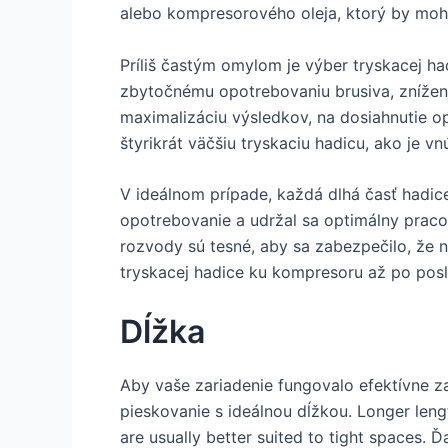
alebo kompresorového oleja, ktorý by moh
Príliš častým omylom je výber tryskacej had
zbytočnému opotrebovaniu brusiva, znížený
maximalizáciu výsledkov, na dosiahnutie op
štyrikrát väčšiu tryskaciu hadicu, ako je vn
V ideálnom prípade, každá dlhá časť hadice
opotrebovanie a udržal sa optimálny pracovn
rozvody sú tesné, aby sa zabezpečilo, že
tryskacej hadice ku kompresoru až po posle
Dĺžka
Aby vaše zariadenie fungovalo efektívne z
pieskovanie s ideálnou dĺžkou.
Longer leng
are usually better suited to tight spaces
. Ď