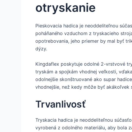
otryskanie
Pieskovacia hadica je neoddeliteľnou súča
poháňaného vzduchom z tryskacieho stroja 
opotrebovania, jeho priemer by mal byť trik
dýzy.
Kingdaflex poskytuje odolné 2-vrstvové tr
tryskám a spojkám vhodnej veľkosti, vďak
odolnejšie skonštruované ako supar hadic
vhodnejšie, než kedy môže byť akákoľvek 
Trvanlivosť
Tryskacia hadica je neoddeliteľnou súčasťo
vyrobená z odolného materiálu, aby bola za