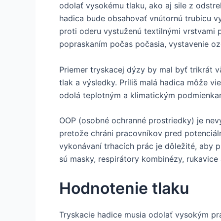
odolať vysokému tlaku, ako aj sile z odstr
hadica bude obsahovať vnútornú trubicu v
proti oderu vystuženú textilnými vrstvami p
popraskaním počas počasia, vystavenie o
Priemer tryskacej dýzy by mal byť trikrát 
tlak a výsledky. Príliš malá hadica môže vie
odolá teplotným a klimatickým podmienka
OOP (osobné ochranné prostriedky) je nevy
pretože chráni pracovníkov pred potenciáln
vykonávaní trhacích prác je dôležité, aby 
sú masky, respirátory kombinézy, rukavice
Hodnotenie tlaku
Tryskacie hadice musia odolať vysokým pr