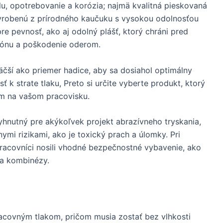
elu, opotrebovanie a korózia; najmä kvalitná pieskovaná
yrobenú z prírodného kaučuku s vysokou odolnosťou
re pevnosť, ako aj odolný plášť, ktorý chráni pred
zónu a poškodenie oderom.
väčší ako priemer hadice, aby sa dosiahol optimálny
sť k strate tlaku, Preto si určite vyberte produkt, ktorý
m na vašom pracovisku.
hnutný pre akýkoľvek projekt abrazívneho tryskania,
ymi rizikami, ako je toxický prach a úlomky. Pri
pracovníci nosili vhodné bezpečnostné vybavenie, ako
 a kombinézy.
acovným tlakom, pričom musia zostať bez vlhkosti