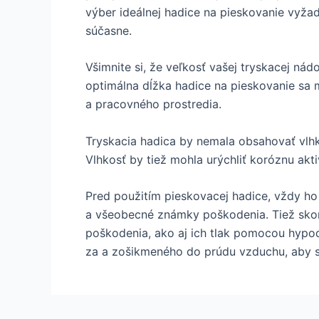
výber ideálnej hadice na pieskovanie vyžad
súčasne.
Všimnite si, že veľkosť vašej tryskacej nád
optimálna dĺžka hadice na pieskovanie sa 
a pracovného prostredia.
Tryskacia hadica by nemala obsahovať vlhko
Vlhkosť by tiež mohla urýchliť koróznu akti
Pred použitím pieskovacej hadice, vždy ho 
a všeobecné známky poškodenia. Tiež skont
poškodenia, ako aj ich tlak pomocou hypo
za a zošikmeného do prúdu vzduchu, aby ste