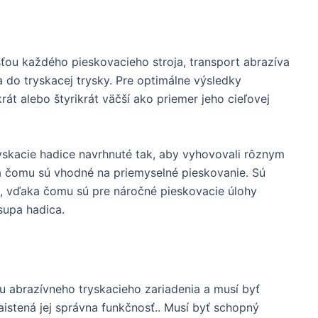
sťou každého pieskovacieho stroja, transport abrazíva
do tryskacej trysky. Pre optimálne výsledky
rát alebo štyrikrát väčší ako priemer jeho cieľovej
yskacie hadice navrhnuté tak, aby vyhovovali rôznym
a čomu sú vhodné na priemyselné pieskovanie. Sú
e, vďaka čomu sú pre náročné pieskovacie úlohy
supa hadica.
u abrazívneho tryskacieho zariadenia a musí byť
istená jej správna funkčnosť.. Musí byť schopný