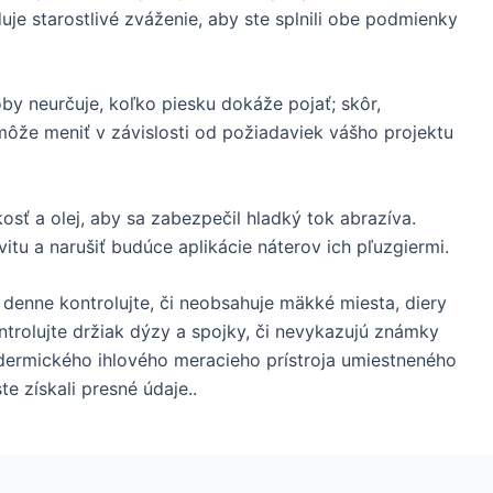
uje starostlivé zváženie, aby ste splnili obe podmienky
oby neurčuje, koľko piesku dokáže pojať; skôr,
môže meniť v závislosti od požiadaviek vášho projektu
sť a olej, aby sa zabezpečil hladký tok abrazíva.
vitu a narušiť budúce aplikácie náterov ich pľuzgiermi.
denne kontrolujte, či neobsahuje mäkké miesta, diery
rolujte držiak dýzy a spojky, či nevykazujú známky
dermického ihlového meracieho prístroja umiestneného
 získali presné údaje..