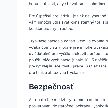
horúce oblasti, aby ste zabránili náhodném
Pre úspešnú prevádzku je tiež nevyhnutné 
vám umožní udržiavať konzistentný tok ab
konštantnou rýchlosťou.
Tryskacie hadice s konštrukciou s dvoma op
vďaka čomu sú vhodné pre mnohé tryskacie 
ovládateľné pre vyššiu efektivitu práce – t
použití bičových hadíc (finále 10-15 nožičky
pre rýchlejšiu efektivitu práce. Sú tiež ľah
pre ľahšie abrazívne tryskanie.
Bezpečnosť
Ako potrubie medzi tryskacou nádobou a tr
poskytovaní dostatočnej ochrany vysokot