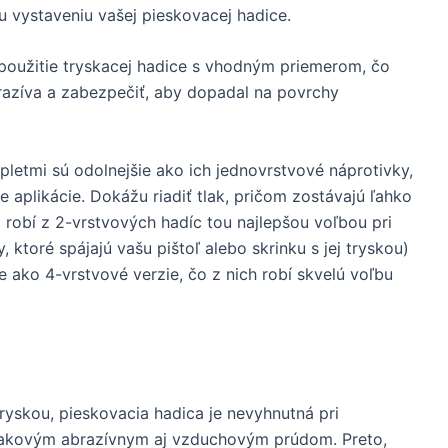
u vystaveniu vašej pieskovacej hadice.
použitie tryskacej hadice s vhodným priemerom, čo
razíva a zabezpečiť, aby dopadal na povrchy
letmi sú odolnejšie ako ich jednovrstvové náprotivky,
aplikácie. Dokážu riadiť tlak, pričom zostávajú ľahko
o robí z 2-vrstvových hadíc tou najlepšou voľbou pri
, ktoré spájajú vašu pištoľ alebo skrinku s jej tryskou)
šie ako 4-vrstvové verzie, čo z nich robí skvelú voľbu
yskou, pieskovacia hadica je nevyhnutná pri
lakovým abrazívnym aj vzduchovým prúdom. Preto,