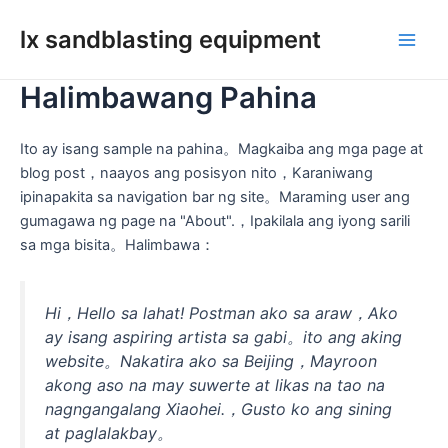
Lumaktaw
lx sandblasting equipment
sa
Pang
nilalaman
Halimbawang Pahina
Men
Ito ay isang sample na pahina。Magkaiba ang mga page at
blog post，naayos ang posisyon nito，Karaniwang
ipinapakita sa navigation bar ng site。Maraming user ang
gumagawa ng page na "About".，Ipakilala ang iyong sarili
sa mga bisita。Halimbawa：
Hi，Hello sa lahat! Postman ako sa araw，Ako
ay isang aspiring artista sa gabi。ito ang aking
website。Nakatira ako sa Beijing，Mayroon
akong aso na may suwerte at likas na tao na
nagngangalang Xiaohei.，Gusto ko ang sining
at paglalakbay。