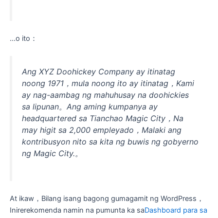
...o ito：
Ang XYZ Doohickey Company ay itinatag
noong 1971，mula noong ito ay itinatag，Kami
ay nag-aambag ng mahuhusay na doohickies
sa lipunan。Ang aming kumpanya ay
headquartered sa Tianchao Magic City，Na
may higit sa 2,000 empleyado，Malaki ang
kontribusyon nito sa kita ng buwis ng gobyerno
ng Magic City.。
At ikaw，Bilang isang bagong gumagamit ng WordPress，
Inirerekomenda namin na pumunta ka sa
Dashboard para sa