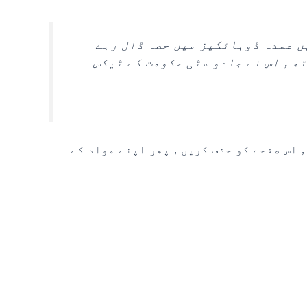
م معاشرے میں عمدہ ڈوہائکیز میں حصہ ڈال رہے
میں ہے，2،000 سے زیادہ ملازمین کے ساتھ，اس نے جادو سٹی حکومت کے ٹیکس
اس صفحے کو حذف کریں，پھر اپنے مواد کے