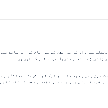
 مختلف ہیں，اس کی پوزیشن طے ہے，عام طور پر سائٹ نیو
کو زائرین سے تعارف کروائیں。مثال کے طور پر：
وسٹ مین ہوں，میں رات کو ایک خواہش مند اداکار ہ
کی خوش قسمتی اور انسانی فطرت ہے جس کا نام ژاؤ