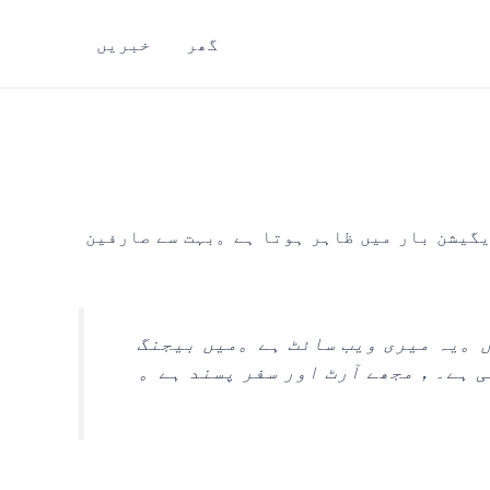
گھر
خبریں
یگیشن بار میں ظاہر ہوتا ہے。بہت سے صارفین
وں。یہ میری ویب سائٹ ہے。میں بیجنگ
ہی ہے۔，مجھے آرٹ اور سفر پسند ہے。