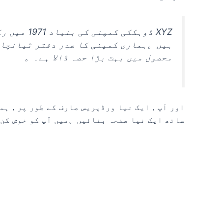
XYZ ڈوہک
محصول میں بہت بڑا حصہ ڈالا ہے۔。
اور آپ，ایک نیا ورڈپریس صارف کے طور پر，ہما
ساتھ ایک نیا صفحہ بنائیں。میں آپ کو خوش کن 