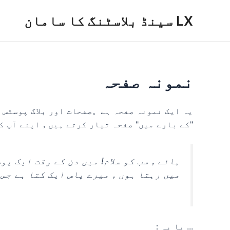
واد
LX سینڈ بلاسٹنگ کا سامان
ر
ائیں
نمونہ صفحہ
یہ ایک نمونہ صفحہ ہے。صفحات اور بلاگ پوسٹس
"کے بارے میں" صفحہ تیار کرتے ہیں，اپنے آپ 
ہائے，سب کو سلام! میں دن کے وقت ایک پ
میں رہتا ہوں，میرے پاس ایک کتا ہے جس 
... یا یہ：