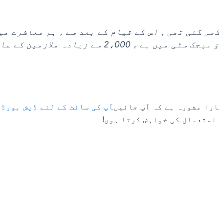
کی کمپنی کی بنیاد 1971 میں رکھی گئی تھی，اس کے قیام کے بعد سے，ہ
ہیں。ہماری کمپنی کا صدر دفتر ٹیانچاؤ میجک سٹی 
را مشورہ ہے کہ آپ جائیں
آپ کی سائٹ کے لئے ڈیش بورڈ
，
استعمال کی خواہش کرتا ہوں!